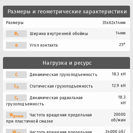
Размеры и геометрические характеристики
Размеры
35x62x14мм
14мм
B
Ширина внутренней обоймы
1
25°
α
Угол контакта
Нагрузка и ресурс
18.3 кН
C
Динамическая грузоподъемность
12.9 кН
C
Статическая грузоподъемность
0
18.3
C
Динамическая радиальная
r
кН
грузоподъемность
20000
W
Частота вращения предельная
grease
об/мин
при пластичной смазке
34000 об/
W
Частота вращения предельная