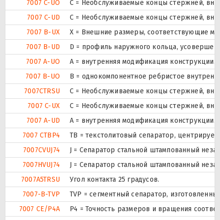
7007 C-UO
С = Необслуживаемые концы стержней, внут
7007 C-UD
С = Необслуживаемые концы стержней, внут
7007 B-UX
X = Внешние размеры, соответствующие ме
7007 B-UD
D = профиль наружного кольца, усовершен
7007 A-UO
A = внутренняя модификация конструкции.
7007 B-UO
B = однокомпонентное ребристое внутренн
7007CTRSU
С = Необслуживаемые концы стержней, внут
7007 C-UX
С = Необслуживаемые концы стержней, внут
7007 A-UD
A = внутренняя модификация конструкции.
7007 CTBP4
ТВ = текстолитовый сепаратор, центрируем
7007CVUJ74
J = Сепаратор стальной штампованный незак
7007HVUJ74
J = Сепаратор стальной штампованный незак
7007A5TRSU
Угол контакта 25 градусов.
7007-B-TVP
TVP = сегментный сепаратор, изготовленны
7007 CE/P4A
P4 = Точность размеров и вращения соответ