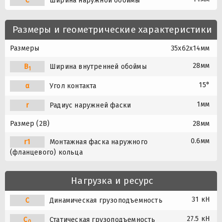
C
Ширина наружной обоймы
Размеры и геометрические характеристики
Размеры
35x62x14мм
28мм
B
Ширина внутренней обоймы
1
15°
α
Угол контакта
1мм
r
Радиус наружней фаски
Размер (2B)
28мм
0.6мм
r1
Монтажная фаска наружного
(фланцевого) кольца
Нагрузка и ресурс
31 кН
C
Динамическая грузоподъемность
27.5 кН
C
Статическая грузоподъемность
0