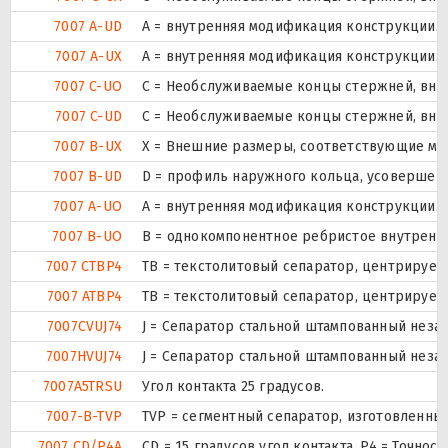
7007 A-UD
A = внутренняя модификация конструкции.
7007 A-UX
A = внутренняя модификация конструкции.
7007 C-UO
С = Необслуживаемые концы стержней, внут
7007 C-UD
С = Необслуживаемые концы стержней, внут
7007 B-UX
X = Внешние размеры, соответствующие ме
7007 B-UD
D = профиль наружного кольца, усовершен
7007 A-UO
A = внутренняя модификация конструкции.
7007 B-UO
B = однокомпонентное ребристое внутренн
7007 CTBP4
ТВ = текстолитовый сепаратор, центрируем
7007 ATBP4
ТВ = текстолитовый сепаратор, центрируем
7007CVUJ74
J = Сепаратор стальной штампованный незак
7007HVUJ74
J = Сепаратор стальной штампованный незак
7007A5TRSU
Угол контакта 25 градусов.
7007-B-TVP
TVP = сегментный сепаратор, изготовленны
7007 CD/P4A
CD = 15 градусов угол контакта. P4 = Точно