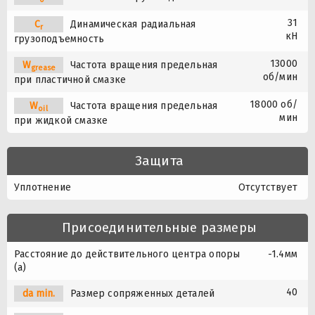
31
C
Динамическая радиальная
r
кН
грузоподъемность
13000
W
Частота вращения предельная
grease
об/мин
при пластичной смазке
18000 об/
W
Частота вращения предельная
oil
мин
при жидкой смазке
Защита
Уплотнение
Отсутствует
Присоединительные размеры
Расстояние до действительного центра опоры
-1.4мм
(a)
40
da min.
Размер сопряженных деталей