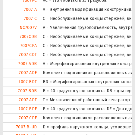
7007AC
AC = Угол контакта 25 градусов.
7007 A
A = внутренняя модификация конструкции.
7007 C
С = Необслуживаемые концы стержней, внут
NC7007V
V = Увеличенная грузоподъемность, внутре
7007CDB
С = Необслуживаемые концы стержней, внут
7007CPA
С = Необслуживаемые концы стержней, внут
7007 CDT
С = Необслуживаемые концы стержней, внут
7007 ADB
A = Модифицированная внутренняя констру
7007 ADF
Комплект подшипников расположенных лицом
7007 BDT
BD = Модифицированная внутренняя конструк
7007 BDB
B = 40 градусов угол контакта. DB = два
7007 ADT
T = Механически обработанный сепаратор из
7007 BDF
B = 40 градусов угол контакта. DF = Два 
7007 CDF
Комплект подшипников расположенных лицом
7007 B-UD
D = профиль наружного кольца, усовершен