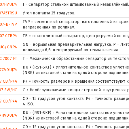
07HVUJ74
J = Сепаратор стальной штампованный незакалённый. 
07A5TRSU
Угол контакта 25 градусов.
TVP = сегментный сепаратор, изготовленный из арм
07-B-TVP
направленная по роликам.
07 CTBP4
ТВ = текстолитовый сепаратор, центрируемый по вн
GN = нормальная предварительная нагрузка. P = Лит
7UG/GNP4
полиамида 6,6, центрируемый по телам качения.
C 7007 FT
T = Механически обработанный сепаратор из текстол
DU = (RS1-SKF) = Уплотнительное контактное уплот
7CVDUJ74
(NBR) из листовой стали на одной стороне подшипни
7 CB/P4A
P4 = Точность размеров и вращения соответствуют кл
07 FW/HC
С = Необслуживаемые концы стержней, внутренняя р
CD = 15 градусов угол контакта. P4 = Точность разм
7 CD/P4A
4 ISO.
DU = (RS1-SKF) = Уплотнительное контактное уплот
7HVDUJ74
(NBR) из листовой стали на одной стороне подшипни
CD = 15 градусов угол контакта. P4 = Точность разм