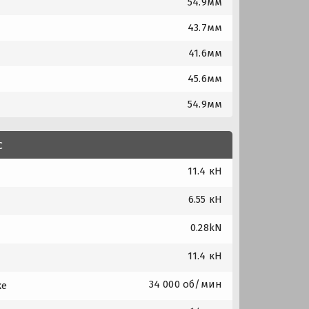
54.9мм
43.7мм
41.6мм
45.6мм
54.9мм
с
11.4 кН
6.55 кН
0.28kN
11.4 кН
34 000 об/мин
ке