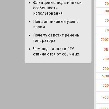
Фланцевые подшипники:
70
особенности
70
использования
70
Подшипниковый узел с
валом
70
Почему свистит ремень
700
генератора
Чем подшипники ЕТУ
3N
отличаются от обычных
700
700
S70
700
700