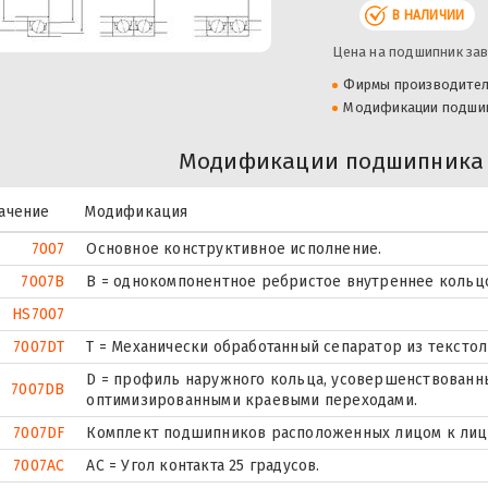
В НАЛИЧИИ
Цена на подшипник зав
Фирмы производите
Модификации подши
Модификации подшипника 
ачение
Модификация
7007
Основное конструктивное исполнение.
7007B
B = однокомпонентное ребристое внутреннее кольц
HS7007
7007DT
T = Механически обработанный сепаратор из текстол
D = профиль наружного кольца, усовершенствованны
7007DB
оптимизированными краевыми переходами.
7007DF
Комплект подшипников расположенных лицом к лицу,
7007AC
AC = Угол контакта 25 градусов.