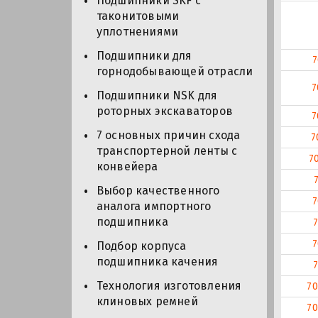
Подшипники SKF с
таконитовыми
уплотнениями
Подшипники для
7
горнодобывающей отрасли
7
Подшипники NSK для
роторных экскаваторов
7
7 основных причин схода
7
транспортерной ленты с
7
конвейера
Выбор качественного
7
аналога импортного
подшипника
7
Подбор корпуса
подшипника качения
Технология изготовления
70
клиновых ремней
70