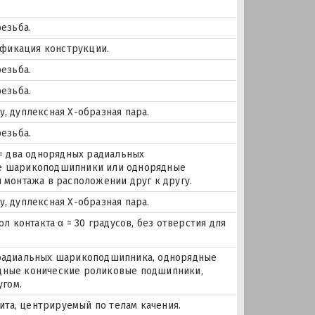
езьба.
ификация конструкции.
езьба.
езьба.
 дуплексная Х-образная пара.
езьба.
= два однорядных радиальных
е шарикоподшипники или однорядные
монтажа в расположении друг к другу.
 дуплексная Х-образная пара.
 контакта α = 30 градусов, без отверстия для
х радиальных шарикоподшипника, однорядные
дные конические роликовые подшипники,
угом.
ита, центрируемый по телам качения.