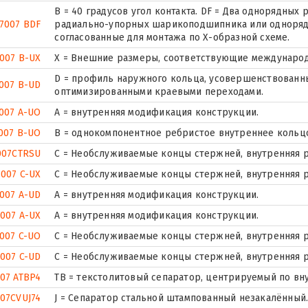
B = 40 градусов угол контакта. DF = Два однорядны
7007 BDF
радиально-упорных шарикоподшипника или одноряд
согласованные для монтажа по Х-образной схеме.
007 B-UX
X = Внешние размеры, соответствующие международ
D = профиль наружного кольца, усовершенствованны
007 B-UD
оптимизированными краевыми переходами.
007 A-UO
A = внутренняя модификация конструкции.
007 B-UO
B = однокомпонентное ребристое внутреннее кольц
007CTRSU
С = Необслуживаемые концы стержней, внутренняя р
7007 C-UX
С = Необслуживаемые концы стержней, внутренняя р
007 A-UD
A = внутренняя модификация конструкции.
7007 A-UX
A = внутренняя модификация конструкции.
007 C-UO
С = Необслуживаемые концы стержней, внутренняя р
7007 C-UD
С = Необслуживаемые концы стержней, внутренняя р
07 ATBP4
ТВ = текстолитовый сепаратор, центрируемый по вн
07CVUJ74
J = Сепаратор стальной штампованный незакалённый. 