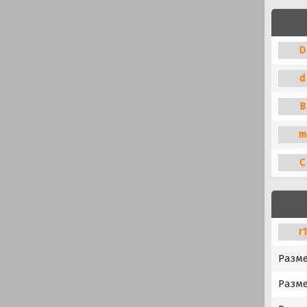
D
d
B
m
C
r
Разм
Разме