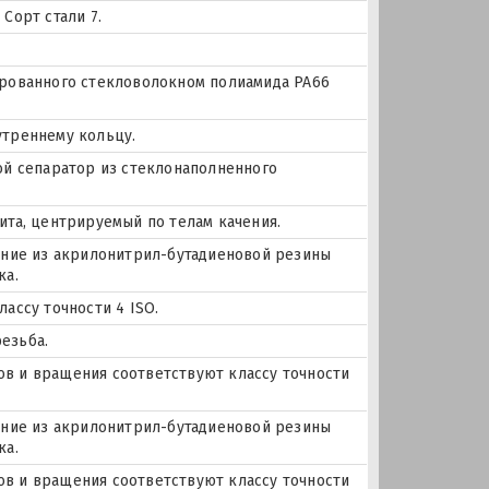
Сорт стали 7.
ированного стекловолокном полиамида PA66
утреннему кольцу.
ой сепаратор из стеклонаполненного
ита, центрируемый по телам качения.
нение из акрилонитрил-бутадиеновой резины
ка.
ассу точности 4 ISO.
езьба.
еров и вращения соответствуют классу точности
нение из акрилонитрил-бутадиеновой резины
ка.
еров и вращения соответствуют классу точности