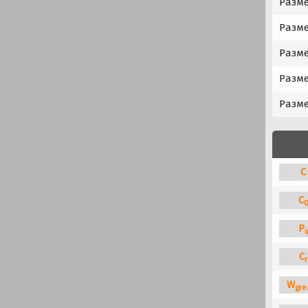
Разме
Разме
Разме
Разме
Разме
C
C
P
C
r
W
gre