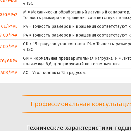
 CD/P4AH
4 ISO.
М = Механически обработанный латунный сепаратор, 
UG/GMP42
Точность размеров и вращения соответствуют классу
 CE/P4AL
P4 = Точность размеров и вращения соответствуют кл
7 CB/P4A
P4 = Точность размеров и вращения соответствуют кл
CD = 15 градусов угол контакта. P4 = Точность разм
7 CD/P4A
4 ISO.
GN = нормальная предварительная нагрузка. P = Лит
UCG/GNP4
полиамида 6,6, центрируемый по телам качения.
 ACB/P4A
AC = Угол контакта 25 градусов.
Профессиональная консультация 
Технические характеристики подш