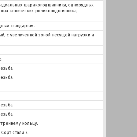
х радиальных шарикоподшипника, однорядных
ных конических роликоподшипника,
ным стандартам.
й, с увеличенной зоной несущей нагрузки и
о.
езьба.
езьба.
езьба.
езьба.
утреннему кольцу.
Сорт стали 7.