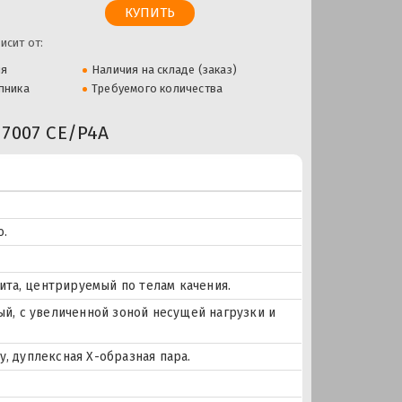
исит от:
ля
Наличия на складе (заказ)
пника
Требуемого количества
7007 CE/P4A
о.
ита, центрируемый по телам качения.
й, с увеличенной зоной несущей нагрузки и
 дуплексная Х-образная пара.