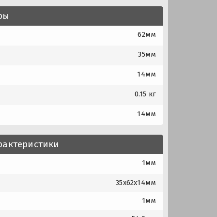
ры
62мм
35мм
14мм
0.15 кг
14мм
рактеристики
1мм
35x62x14мм
1мм