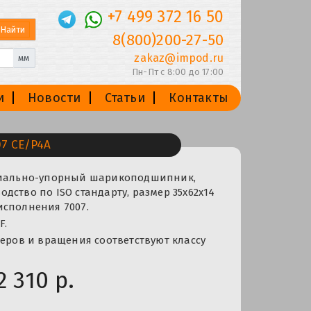
+7 499 372 16 50
8(800)200-27-50
zakaz@impod.ru
мм
Пн-Пт с 8:00 до 17:00
и
Новости
Статьи
Контакты
7 CE/P4A
диально-упорный шарикоподшипник,
дство по ISO стандарту, размер 35x62x14
исполнения 7007.
F.
меров и вращения соответствуют классу
2 310 р.