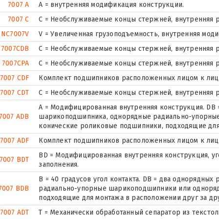
7007 A
A = внутренняя модификация конструкции.
7007 C
С = Необслуживаемые концы стержней, внутренняя р
NC7007V
V = Увеличенная грузоподъемность, внутренняя мод
7007CDB
С = Необслуживаемые концы стержней, внутренняя р
7007CPA
С = Необслуживаемые концы стержней, внутренняя р
7007 CDF
Комплект подшипников расположенных лицом к лицу,
7007 CDT
С = Необслуживаемые концы стержней, внутренняя р
A = Модифицированная внутренняя конструкция. DB 
7007 ADB
шарикоподшипника, однорядные радиально-упорны
конические роликовые подшипники, подходящие для 
7007 ADF
Комплект подшипников расположенных лицом к лицу,
BD = Модифицированная внутренняя конструкция, угол
7007 BDT
заполнения.
B = 40 градусов угол контакта. DB = два однорядны
7007 BDB
радиально-упорные шарикоподшипники или одноря
подходящие для монтажа в расположении друг за др
7007 ADT
T = Механически обработанный сепаратор из текстол