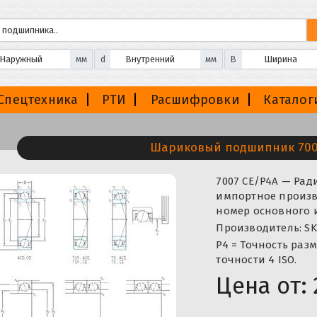
мм
d
мм
B
Спецтехника
РТИ
Расшифровки
Каталог
Шариковый подшипник 700
7007 CE/P4A — Ра
импортное произво
номер основного 
Производитель: SK
P4 = Точность раз
точности 4 ISO.
Цена от: