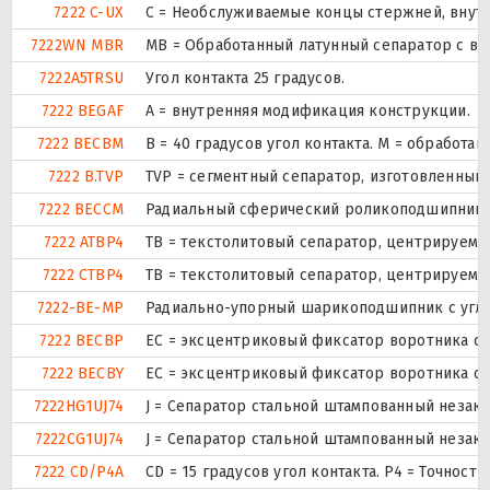
7222 C-UX
С = Необслуживаемые концы стержней, внутр
7222WN MBR
MB = Обработанный латунный сепаратор с вн
7222A5TRSU
Угол контакта 25 градусов.
7222 BEGAF
A = внутренняя модификация конструкции.
7222 BECBM
B = 40 градусов угол контакта. M = обработ
7222 B.TVP
TVP = сегментный сепаратор, изготовленный
7222 BECCM
Радиальный сферический роликоподшипник ис
7222 ATBP4
ТВ = текстолитовый сепаратор, центрируемы
7222 CTBP4
ТВ = текстолитовый сепаратор, центрируемы
7222-BE-MP
Радиально-упорный шарикоподшипник с угло
7222 BECBP
ЕС = эксцентриковый фиксатор воротника с 
7222 BECBY
ЕС = эксцентриковый фиксатор воротника с 
7222HG1UJ74
J = Сепаратор стальной штампованный незака
7222CG1UJ74
J = Сепаратор стальной штампованный незака
7222 CD/P4A
CD = 15 градусов угол контакта. P4 = Точнос