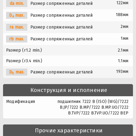
122мм
da min.
Размер сопряженных деталей
188мм
D
max.
Размер сопряженных деталей
a
2мм
ra max.
Размер сопряженных деталей
1мм
rb max.
Размер сопряженных деталей
Размер (r1.2 min.)
2.1мм
Размер (r3.4 min.)
1.1мм
193мм
D
max.
Размер сопряженных деталей
b
Конструкция и исполнение
Модификация
подшипник 7222 B (ISO) (WG)/7222
B.JP/7222 B.MP/7222 B.MP.UO/7222
B.TVP/7222 B.TVP.UO/7222 BEP
Прочие характеристики