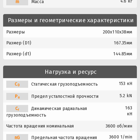
4.6 кг
m
Масса
Размеры и геометрические характеристики
Размеры
200x110x38мм
Размер (D1)
167.35мм
Размер (d1)
144.85мм
Нагрузка и ресурс
153 кН
C
Статическая грузоподъемность
0
5.2 kN
P
Предел усталостной прочности
u
163
C
Динамическая радиальная
r
кН
грузоподъемность
Частота вращения номинальная
3600 об/мин
3600 1/min
nG
Предельная частота вращения