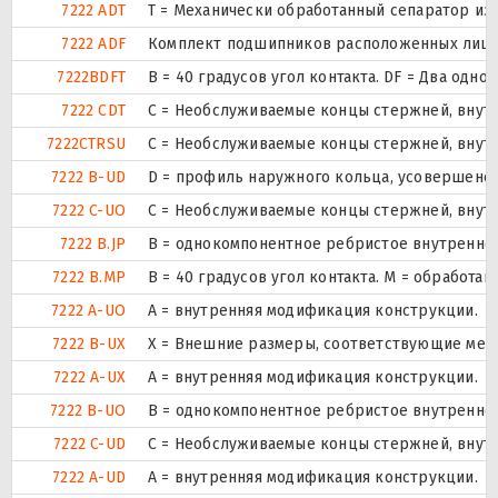
7222 ADT
T = Механически обработанный сепаратор из 
7222 ADF
Комплект подшипников расположенных лицом 
7222BDFT
B = 40 градусов угол контакта. DF = Два о
7222 CDT
С = Необслуживаемые концы стержней, внутр
7222CTRSU
С = Необслуживаемые концы стержней, внутр
7222 B-UD
D = профиль наружного кольца, усовершенс
7222 C-UO
С = Необслуживаемые концы стержней, внутр
7222 B.JP
B = однокомпонентное ребристое внутренне
7222 B.MP
B = 40 градусов угол контакта. M = обработ
7222 A-UO
A = внутренняя модификация конструкции.
7222 B-UX
X = Внешние размеры, соответствующие меж
7222 A-UX
A = внутренняя модификация конструкции.
7222 B-UO
B = однокомпонентное ребристое внутренне
7222 C-UD
С = Необслуживаемые концы стержней, внутр
7222 A-UD
A = внутренняя модификация конструкции.