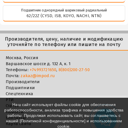
Подшипник однорядный шариковый радиальный
62/22Z (CYSD, ISB, KOYO, NACHI, NTN)
Производителя, цену, наличие и модификацию
уточняйте по телефону или пишите на почту
Москва, Россия
Варшавское шоссе д. 132 А, к. 1
Телефоны:
+74993721650
,
8(800)200-27-50
Почта:
zakaz@impod.ru
Производители
Подшипники
Спецтехника
РТИ
Наш сайт использует файлы cookie для обеспечения
Статьи
работоспособности, анализа трафика и повышения удобства
Новости
работы. Продолжая использовать сайт, вы соглашаетесь с
Контакты
нашей [
Политикой конфиденциальности
] и использованием
Карта сайта
cookie.