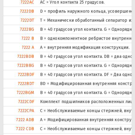
7222AC
AC = Угол контакта 25 градусов.
7222DB
D = профиль наружного кольца, усовершенс
7222DT
T = Механически обработанный сепаратор из 
7222BG
B = 40 градусов угол контакта. G = Одноря
7222 B
B = однокомпонентное ребристое внутренне
7222 A
A = внутренняя модификация конструкции.
7222BDB
B = 40 градусов угол контакта. DB = два о
7222BBG
B = 40 градусов угол контакта. G = Одноря
7222BDF
B = 40 градусов угол контакта. DF = Два о
7222BDT
BD = Модифицированная внутренняя конструкци
7222BGM
B = 40 градусов угол контакта. G = Одноря
7222CDF
Комплект подшипников расположенных лицом 
7222CPA
С = Необслуживаемые концы стержней, внутр
7222 ADB
A = Модифицированная внутренняя конструк
7222 CDB
С = Необслуживаемые концы стержней, внутр