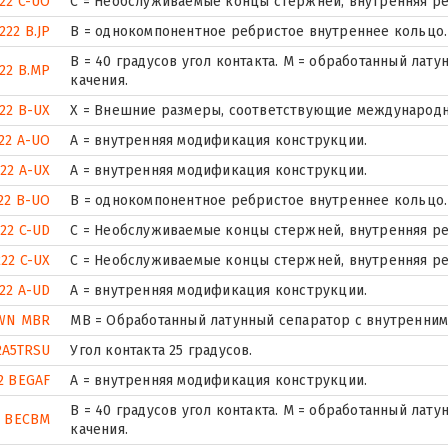
22 C-UO
С = Необслуживаемые концы стержней, внутренняя ре
222 B.JP
B = однокомпонентное ребристое внутреннее кольцо.
B = 40 градусов угол контакта. M = обработанный ла
22 B.MP
качения.
22 B-UX
X = Внешние размеры, соответствующие международн
22 A-UO
A = внутренняя модификация конструкции.
22 A-UX
A = внутренняя модификация конструкции.
22 B-UO
B = однокомпонентное ребристое внутреннее кольцо.
22 C-UD
С = Необслуживаемые концы стержней, внутренняя ре
222 C-UX
С = Необслуживаемые концы стержней, внутренняя ре
22 A-UD
A = внутренняя модификация конструкции.
WN MBR
MB = Обработанный латунный сепаратор с внутренним
2A5TRSU
Угол контакта 25 градусов.
2 BEGAF
A = внутренняя модификация конструкции.
B = 40 градусов угол контакта. M = обработанный ла
2 BECBM
качения.