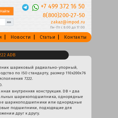
+7 499 372 16 50
8(800)200-27-50
zakaz@impod.ru
мм
Пн-Пт с 8:00 до 17:00
и
Новости
Статьи
Контакты
22 ADB
ипник шариковый радиально-упорный,
дство по ISO стандарту, размер 110x200x76
сполнения 7222.
O.
ная внутренняя конструкция. DB = два
альных шарикоподшипника, однорядные
ые шарикоподшипники или однорядные
овые подшипники, подходящие для
жении друг к другу.