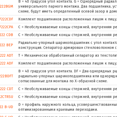
B = 40 градусов угол контакта. G = Однорядный рад
7222BGM
универсального парного монтажа. Два подшипника, у
схеме, будут иметь определенный осевой зазор в дом
7222CDF
Комплект подшипников расположенных лицом к лицу, 
7222CPA
С = Необслуживаемые концы стержней, внутренняя ре
222 CDB
С = Необслуживаемые концы стержней, внутренняя ре
Радиально-упорный шарикоподшипник с угол контакта
222 BEP
конструкция. Сепаратор армирован стекловолокном 
222 ADT
T = Механически обработанный сепаратор из текстоли
222 ADF
Комплект подшипников расположенных лицом к лицу, 
B = 40 градусов угол контакта. DF = Два однорядных
222BDFT
радиально-упорных шарикоподшипника или однорядн
согласованные для монтажа по Х-образной схеме.
222 CDT
С = Необслуживаемые концы стержней, внутренняя ре
22CTRSU
С = Необслуживаемые концы стержней, внутренняя ре
D = профиль наружного кольца, усовершенствованный
22 B-UD
оптимизированными краевыми переходами.