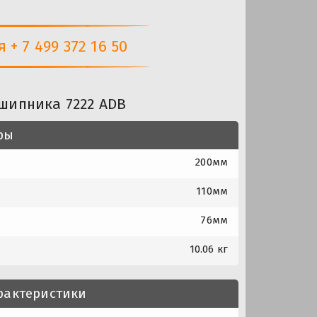
+ 7 499 372 16 50
шипника 7222 ADB
ры
200мм
110мм
76мм
10.06 кг
рактеристики