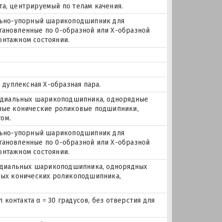
та, центрируемый по телам качения.
иально-упорный шарикоподшипник для
становленные по 0-образной или Х-образной
онтажном состоянии.
дуплексная Х-образная пара.
 радиальных шарикоподшипника, однорядные
ые конические роликовые подшипники,
ом.
иально-упорный шарикоподшипник для
становленные по 0-образной или Х-образной
онтажном состоянии.
 радиальных шарикоподшипника, однорядных
ых конических роликоподшипника,
контакта α = 30 градусов, без отверстия для