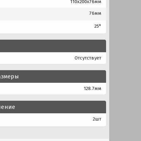
110x200x76мм
76мм
25°
Отсутствует
азмеры
128.7мм
нение
2шт