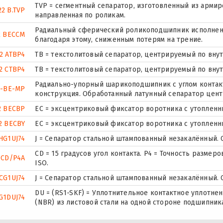
TVP = сегментный сепаратор, изготовленный из арми
22 B.TVP
направленная по роликам.
Радиальный сферический роликоподшипник исполнени
2 BECCM
благодаря этому, сниженным потерям на трение.
2 ATBP4
ТВ = текстолитовый сепаратор, центрируемый по вну
2 CTBP4
ТВ = текстолитовый сепаратор, центрируемый по вну
Радиально-упорный шарикоподшипник с углом контакт
2-BE-MP
конструкция. Обработанный латунный сепаратор цен
2 BECBP
ЕС = эксцентриковый фиксатор воротника с утопленн
2 BECBY
ЕС = эксцентриковый фиксатор воротника с утопленн
HG1UJ74
J = Сепаратор стальной штампованный незакалённый. С
CD = 15 градусов угол контакта. P4 = Точность размер
 CD/P4A
ISO.
CG1UJ74
J = Сепаратор стальной штампованный незакалённый. С
DU = (RS1-SKF) = Уплотнительное контактное уплотне
G1DUJ74
(NBR) из листовой стали на одной стороне подшипник