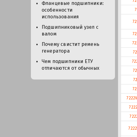
72
Фланцевые подшипники:
7
особенности
использования
72
Подшипниковый узел с
валом
72
72
Почему свистит ремень
генератора
72
Чем подшипники ЕТУ
72
отличаются от обычных
72
7
72
7222
722
722
722