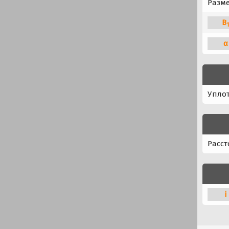
Разм
B
α
Упло
Расст
i