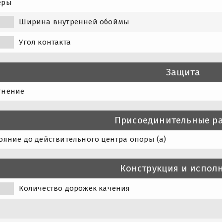
еры
Ширина внутренней обоймы
1
Угол контакта
Защита
тнение
Присоединительные р
ояние до действительного центра опоры (a)
Конструкция и испол
Количество дорожек качения