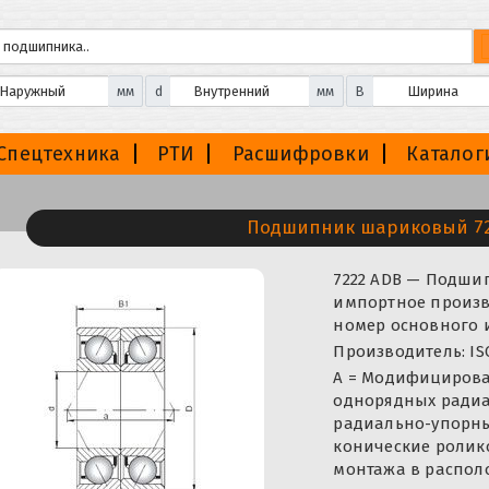
мм
d
мм
B
Спецтехника
РТИ
Расшифровки
Каталог
Подшипник шариковый 72
7222 ADB — Подш
импортное произво
номер основного и
Производитель: IS
A = Модифицирован
однорядных ради
радиально-упорн
конические ролик
монтажа в располо