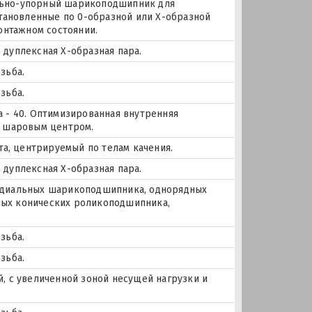
иально-упорный шарикоподшипник для
становленные по 0-образной или Х-образной
онтажном состоянии.
дуплексная Х-образная пара.
зьба.
зьба.
 - 40. Оптимизированная внутренняя
с шаровым центром.
та, центрируемый по телам качения.
дуплексная Х-образная пара.
 радиальных шарикоподшипника, однорядных
ых конических роликоподшипника,
зьба.
зьба.
, с увеличенной зоной несущей нагрузки и