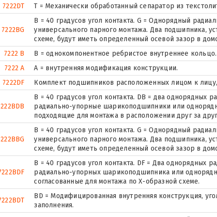
7222DT
T = Механически обработанный сепаратор из текстоли
B = 40 градусов угол контакта. G = Однорядный рад
7222BG
универсального парного монтажа. Два подшипника, у
схеме, будут иметь определенный осевой зазор в дом
7222 B
B = однокомпонентное ребристое внутреннее кольцо.
7222 A
A = внутренняя модификация конструкции.
7222DF
Комплект подшипников расположенных лицом к лицу, 
B = 40 градусов угол контакта. DB = два однорядных
7222BDB
радиально-упорные шарикоподшипники или однорядн
подходящие для монтажа в расположении друг за друг
B = 40 градусов угол контакта. G = Однорядный рад
7222BBG
универсального парного монтажа. Два подшипника, у
схеме, будут иметь определенный осевой зазор в дом
B = 40 градусов угол контакта. DF = Два однорядных
7222BDF
радиально-упорных шарикоподшипника или однорядн
согласованные для монтажа по Х-образной схеме.
BD = Модифицированная внутренняя конструкция, угол 
7222BDT
заполнения.