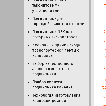
Подшипники SKF с
таконитовыми
уплотнениями
Подшипники для
горнодобывающей отрасли
7
Подшипники NSK для
роторных экскаваторов
7
7 основных причин схода
транспортерной ленты с
7
конвейера
7
Выбор качественного
аналога импортного
7
подшипника
7
Подбор корпуса
подшипника качения
72
Технология изготовления
72
клиновых ремней