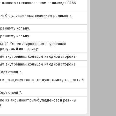
рованного стекловолокном полиамида PA66
я С с улучшенным ведением роликов и,
треннему кольцу.
треннему кольцу.
а 40. Оптимизированная внутренняя
трируемый по шарику.
ым внутренним кольцом на одной стороне.
ым внутренним кольцом на одной стороне.
орт стали 7.
ов и вращения соответствуют классу точности 4
орт стали 7.
ние из акрилонитрил-бутадиеновой резины
а.