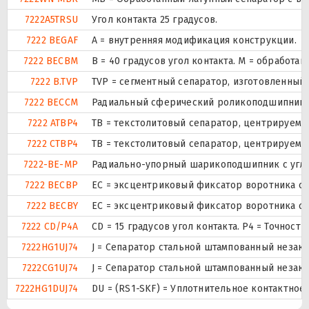
7222A5TRSU
Угол контакта 25 градусов.
7222 BEGAF
A = внутренняя модификация конструкции.
7222 BECBM
B = 40 градусов угол контакта. M = обработ
7222 B.TVP
TVP = сегментный сепаратор, изготовленный
7222 BECCM
Радиальный сферический роликоподшипник ис
7222 ATBP4
ТВ = текстолитовый сепаратор, центрируемы
7222 CTBP4
ТВ = текстолитовый сепаратор, центрируемы
7222-BE-MP
Радиально-упорный шарикоподшипник с угло
7222 BECBP
ЕС = эксцентриковый фиксатор воротника с 
7222 BECBY
ЕС = эксцентриковый фиксатор воротника с 
7222 CD/P4A
CD = 15 градусов угол контакта. P4 = Точнос
7222HG1UJ74
J = Сепаратор стальной штампованный незака
7222CG1UJ74
J = Сепаратор стальной штампованный незака
7222HG1DUJ74
DU = (RS1-SKF) = Уплотнительное контактное