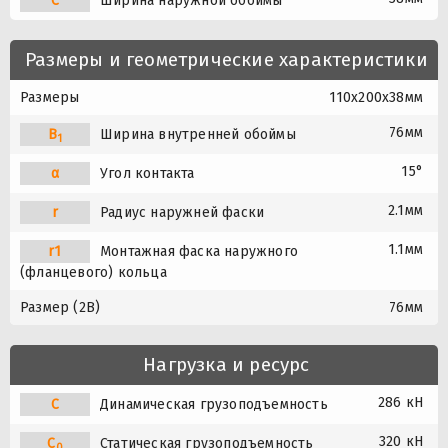
C
Ширина наружной обоймы
Размеры и геометрические характеристики
Размеры
110x200x38мм
76мм
B
Ширина внутренней обоймы
1
15°
α
Угол контакта
2.1мм
r
Радиус наружней фаски
1.1мм
r1
Монтажная фаска наружного
(фланцевого) кольца
Размер (2B)
76мм
Нагрузка и ресурс
286 кН
C
Динамическая грузоподъемность
320 кН
C
Статическая грузоподъемность
0