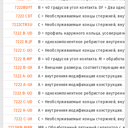
7222BDFT
B = 40 градусов угол контакта. DF = Два о
7222 CDT
С = Необслуживаемые концы стержней, внутр
7222CTRSU
С = Необслуживаемые концы стержней, внутр
7222 B-UD
D = профиль наружного кольца, усовершенс
7222 B.JP
B = однокомпонентное ребристое внутренне
7222 C-UO
С = Необслуживаемые концы стержней, внутр
7222 B.MP
B = 40 градусов угол контакта. M = обработ
7222 B-UX
X = Внешние размеры, соответствующие меж
7222 A-UO
A = внутренняя модификация конструкции.
7222 A-UX
A = внутренняя модификация конструкции.
7222 B-UO
B = однокомпонентное ребристое внутренне
7222 C-UD
С = Необслуживаемые концы стержней, внутр
7222 A-UD
A = внутренняя модификация конструкции.
7222 C-UX
С = Необслуживаемые концы стержней, внутр
7222WN MBR
MB = Обработанный латунный сепаратор с вн