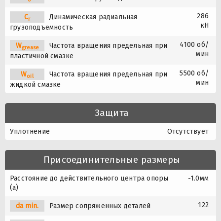
286
C
Динамическая радиальная
r
кН
грузоподъемность
4100 об/
W
Частота вращения предельная при
grease
мин
пластичной смазке
5500 об/
W
Частота вращения предельная при
oil
мин
жидкой смазке
Защита
Уплотнение
Отсутствует
Присоединительные размеры
Расстояние до действительного центра опоры
-1.0мм
(a)
122
da min.
Размер сопряженных деталей