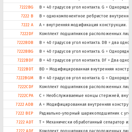
7222BG
B = 40 градусов угол контакта. G = Одноря
7222 B
B = однокомпонентное ребристое внутренне
7222 A
A = внутренняя модификация конструкции.
7222DF
Комплект подшипников расположенных лицом 
7222BDB
B = 40 градусов угол контакта. DB = два о
7222BBG
B = 40 градусов угол контакта. G = Одноря
7222BDF
B = 40 градусов угол контакта. DF = Два о
7222BDT
BD = Модифицированная внутренняя конструкци
7222BGM
B = 40 градусов угол контакта. G = Одноря
7222CDF
Комплект подшипников расположенных лицом 
7222CPA
С = Необслуживаемые концы стержней, внутр
7222 ADB
A = Модифицированная внутренняя конструк
7222 BEP
Радиально-упорный шарикоподшипник с угол 
7222 ADT
T = Механически обработанный сепаратор из 
7222 ADF
Комплект подшипников расположенных лицом 