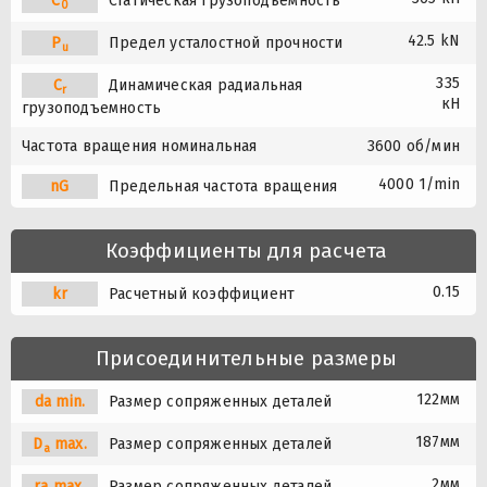
C
Статическая грузоподъемность
0
42.5 kN
P
Предел усталостной прочности
u
335
C
Динамическая радиальная
r
кН
грузоподъемность
Частота вращения номинальная
3600 об/мин
4000 1/min
nG
Предельная частота вращения
Коэффициенты для расчета
0.15
kr
Расчетный коэффициент
Присоединительные размеры
122мм
da min.
Размер сопряженных деталей
187мм
D
max.
Размер сопряженных деталей
a
2мм
ra max.
Размер сопряженных деталей