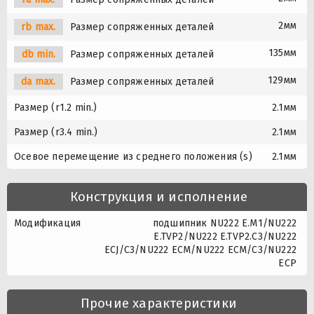
2мм
rb max.
Размер сопряженных деталей
135мм
db min.
Размер сопряженных деталей
129мм
da max.
Размер сопряженных деталей
Размер (r1.2 min.)
2.1мм
Размер (r3.4 min.)
2.1мм
Осевое перемещение из среднего положения (s)
2.1мм
Конструкция и исполнение
Модификация
подшипник NU222 E.M1/NU222
E.TVP2/NU222 E.TVP2.C3/NU222
ECJ/C3/NU222 ECM/NU222 ECM/C3/NU222
ECP
Прочие характеристики