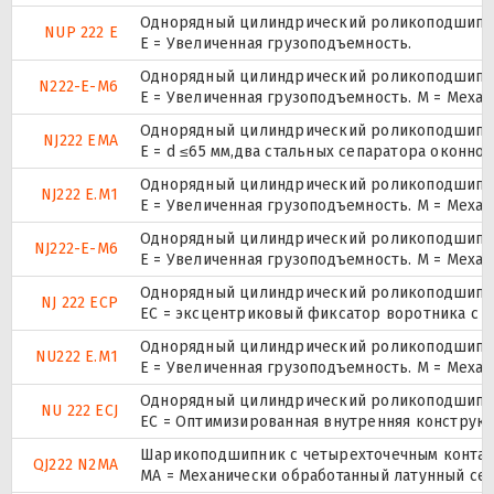
Однорядный цилиндрический роликоподшипник.
NUP 222 E
Е = Увеличенная грузоподъемность.
Однорядный цилиндрический роликоподшипник
N222-E-M6
E = Увеличенная грузоподъемность. М = Меха
Однорядный цилиндрический роликоподшипник
NJ222 EMA
E = d ≤65 мм,два стальных сепаратора оконн
Однорядный цилиндрический роликоподшипник
NJ222 E.M1
E = Увеличенная грузоподъемность. М = Меха
Однорядный цилиндрический роликоподшипник
NJ222-E-M6
E = Увеличенная грузоподъемность. М = Меха
Однорядный цилиндрический роликоподшипник
NJ 222 ECP
ЕС = эксцентриковый фиксатор воротника с 
Однорядный цилиндрический роликоподшипник
NU222 E.M1
E = Увеличенная грузоподъемность. М = Меха
Однорядный цилиндрический роликоподшипник
NU 222 ECJ
EC = Оптимизированная внутренняя конструкц
Шарикоподшипник с четырехточечным контак
QJ222 N2MA
MA = Механически обработанный латунный се