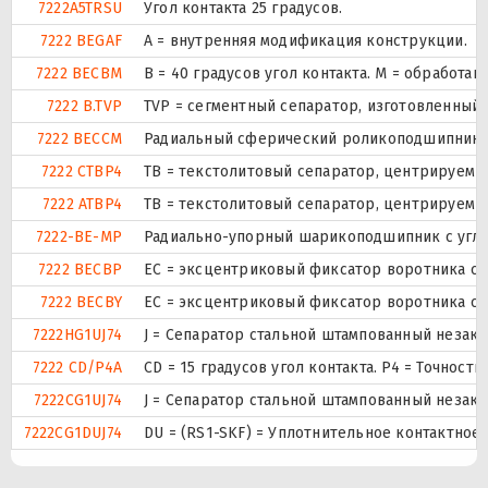
7222A5TRSU
Угол контакта 25 градусов.
7222 BEGAF
A = внутренняя модификация конструкции.
7222 BECBM
B = 40 градусов угол контакта. M = обработ
7222 B.TVP
TVP = сегментный сепаратор, изготовленный
7222 BECCM
Радиальный сферический роликоподшипник ис
7222 CTBP4
ТВ = текстолитовый сепаратор, центрируемы
7222 ATBP4
ТВ = текстолитовый сепаратор, центрируемы
7222-BE-MP
Радиально-упорный шарикоподшипник с углом
7222 BECBP
ЕС = эксцентриковый фиксатор воротника с 
7222 BECBY
ЕС = эксцентриковый фиксатор воротника с 
7222HG1UJ74
J = Сепаратор стальной штампованный незакал
7222 CD/P4A
CD = 15 градусов угол контакта. P4 = Точност
7222CG1UJ74
J = Сепаратор стальной штампованный незакал
7222CG1DUJ74
DU = (RS1-SKF) = Уплотнительное контактное