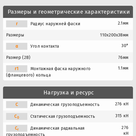
Размеры и геометрические характеристики
2.1мм
r
Радиус наружней фаски
Размеры
110x200x38мм
30°
α
Угол контакта
Размер (2B)
76мм
1.1мм
r1
Монтажная фаска наружного
(фланцевого) кольца
Нагрузка и ресурс
276 кН
C
Динамическая грузоподъемность
315 кН
C
Статическая грузоподъемность
0
276
C
Динамическая радиальная
r
кН
грузоподъемность