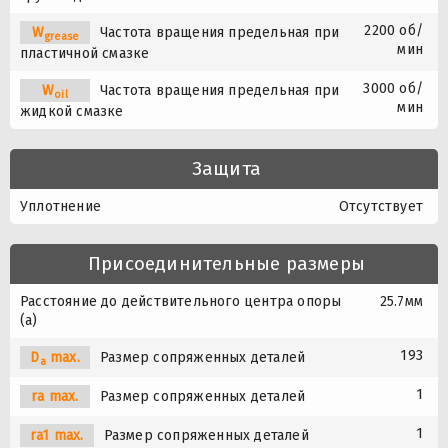
2200 об/
W
Частота вращения предельная при
grease
мин
пластичной смазке
3000 об/
W
Частота вращения предельная при
oil
мин
жидкой смазке
Защита
Уплотнение
Отсутствует
Присоединительные размеры
Расстояние до действительного центра опоры
25.7мм
(a)
193
D
max.
Размер сопряженных деталей
a
1
ra max.
Размер сопряженных деталей
1
ra1 max.
Размер сопряженных деталей