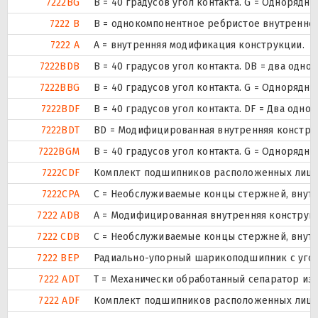
7222BG
B = 40 градусов угол контакта. G = Одноряд
7222 B
B = однокомпонентное ребристое внутреннее
7222 A
A = внутренняя модификация конструкции.
7222BDB
B = 40 градусов угол контакта. DB = два о
7222BBG
B = 40 градусов угол контакта. G = Одноряд
7222BDF
B = 40 градусов угол контакта. DF = Два о
7222BDT
BD = Модифицированная внутренняя конструкци
7222BGM
B = 40 градусов угол контакта. G = Одноряд
7222CDF
Комплект подшипников расположенных лицом 
7222CPA
С = Необслуживаемые концы стержней, внутр
7222 ADB
A = Модифицированная внутренняя конструк
7222 CDB
С = Необслуживаемые концы стержней, внутр
7222 BEP
Радиально-упорный шарикоподшипник с угол 
7222 ADT
T = Механически обработанный сепаратор из 
7222 ADF
Комплект подшипников расположенных лицом 