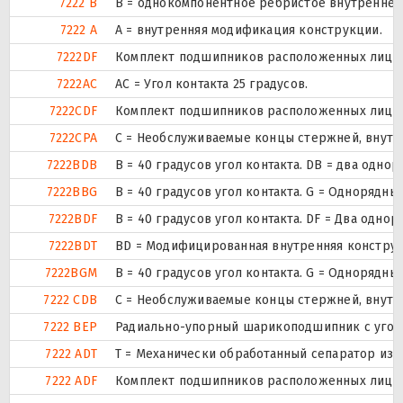
7222 B
B = однокомпонентное ребристое внутреннее
7222 A
A = внутренняя модификация конструкции.
7222DF
Комплект подшипников расположенных лицом 
7222AC
AC = Угол контакта 25 градусов.
7222CDF
Комплект подшипников расположенных лицом 
7222CPA
С = Необслуживаемые концы стержней, внутр
7222BDB
B = 40 градусов угол контакта. DB = два о
7222BBG
B = 40 градусов угол контакта. G = Одноряд
7222BDF
B = 40 градусов угол контакта. DF = Два о
7222BDT
BD = Модифицированная внутренняя конструкци
7222BGM
B = 40 градусов угол контакта. G = Одноряд
7222 CDB
С = Необслуживаемые концы стержней, внутр
7222 BEP
Радиально-упорный шарикоподшипник с угол 
7222 ADT
T = Механически обработанный сепаратор из 
7222 ADF
Комплект подшипников расположенных лицом 