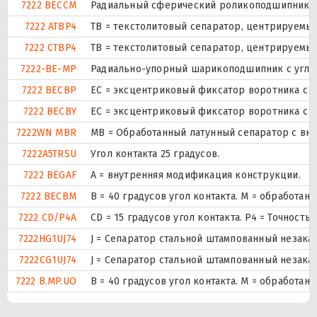
7222 BECCM
Радиальный сферический роликоподшипник ис
7222 ATBP4
ТВ = текстолитовый сепаратор, центрируемый
7222 CTBP4
ТВ = текстолитовый сепаратор, центрируемый
7222-BE-MP
Радиально-упорный шарикоподшипник с углом
7222 BECBP
ЕС = эксцентриковый фиксатор воротника с 
7222 BECBY
ЕС = эксцентриковый фиксатор воротника с 
7222WN MBR
MB = Обработанный латунный сепаратор с вн
7222A5TRSU
Угол контакта 25 градусов.
7222 BEGAF
A = внутренняя модификация конструкции.
7222 BECBM
B = 40 градусов угол контакта. M = обработа
7222 CD/P4A
CD = 15 градусов угол контакта. P4 = Точност
7222HG1UJ74
J = Сепаратор стальной штампованный незакал
7222CG1UJ74
J = Сепаратор стальной штампованный незакал
7222 B.MP.UO
B = 40 градусов угол контакта. M = обработа