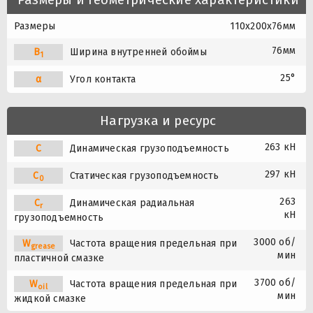
Размеры
110x200x76мм
76мм
B
Ширина внутренней обоймы
1
25°
α
Угол контакта
Нагрузка и ресурс
263 кН
C
Динамическая грузоподъемность
297 кН
C
Статическая грузоподъемность
0
263
C
Динамическая радиальная
r
кН
грузоподъемность
3000 об/
W
Частота вращения предельная при
grease
мин
пластичной смазке
3700 об/
W
Частота вращения предельная при
oil
мин
жидкой смазке