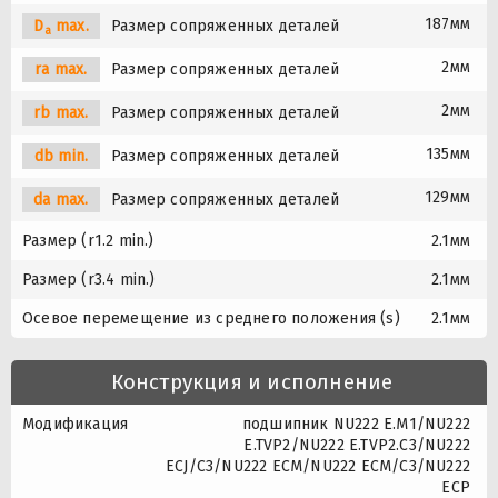
187мм
D
max.
Размер сопряженных деталей
a
2мм
ra max.
Размер сопряженных деталей
2мм
rb max.
Размер сопряженных деталей
135мм
db min.
Размер сопряженных деталей
129мм
da max.
Размер сопряженных деталей
Размер (r1.2 min.)
2.1мм
Размер (r3.4 min.)
2.1мм
Осевое перемещение из среднего положения (s)
2.1мм
Конструкция и исполнение
Модификация
подшипник NU222 E.M1/NU222
E.TVP2/NU222 E.TVP2.C3/NU222
ECJ/C3/NU222 ECM/NU222 ECM/C3/NU222
ECP