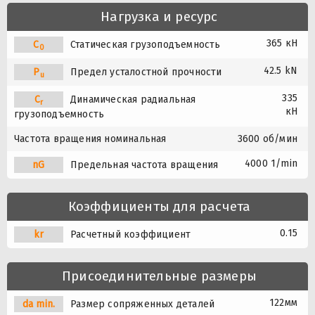
Нагрузка и ресурс
365 кН
C
Статическая грузоподъемность
0
42.5 kN
P
Предел усталостной прочности
u
335
C
Динамическая радиальная
r
кН
грузоподъемность
Частота вращения номинальная
3600 об/мин
4000 1/min
nG
Предельная частота вращения
Коэффициенты для расчета
0.15
kr
Расчетный коэффициент
Присоединительные размеры
122мм
da min.
Размер сопряженных деталей