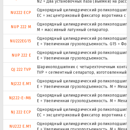
N2 = Два установочных паза (выемки) на расс
Однорядный цилиндрический роликоподшипник
NU222 ECP
ЕС = эксцентриковый фиксатор воротника с 
Однорядный цилиндрический роликоподшипник.
NUP 222 M
M = массивный латунный сепаратор.
Однорядный цилиндрический роликоподшипник
NU222EG15
E = Увеличенная грузоподъемность. G15 = Фо
Однорядный цилиндрический роликоподшипник.
NUP 222 E
Е = Увеличенная грузоподъемность.
Шарикоподшипник с четырехточечным контак
QJ 222 TVP
TVP = сегментный сепаратор, изготовленный 
Однорядный цилиндрический роликоподшипник
NJ222 E.M1
E = Увеличенная грузоподъемность. М = Меха
Однорядный цилиндрический роликоподшипник
NJ222-E-M6
E = Увеличенная грузоподъемность. М = Меха
Однорядный цилиндрический роликоподшипник
NJ 222 ECP
ЕС = эксцентриковый фиксатор воротника с 
Однорядный цилиндрический роликоподшипник
NU222 E.M1
E = Увеличенная грузоподъемность. М = Меха