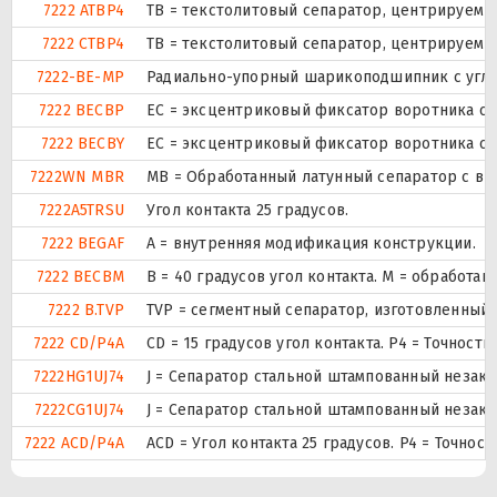
7222 ATBP4
ТВ = текстолитовый сепаратор, центрируемы
7222 CTBP4
ТВ = текстолитовый сепаратор, центрируемы
7222-BE-MP
Радиально-упорный шарикоподшипник с углом
7222 BECBP
ЕС = эксцентриковый фиксатор воротника с 
7222 BECBY
ЕС = эксцентриковый фиксатор воротника с 
7222WN MBR
MB = Обработанный латунный сепаратор с вн
7222A5TRSU
Угол контакта 25 градусов.
7222 BEGAF
A = внутренняя модификация конструкции.
7222 BECBM
B = 40 градусов угол контакта. M = обработ
7222 B.TVP
TVP = сегментный сепаратор, изготовленный
7222 CD/P4A
CD = 15 градусов угол контакта. P4 = Точност
7222HG1UJ74
J = Сепаратор стальной штампованный незакал
7222CG1UJ74
J = Сепаратор стальной штампованный незакал
7222 ACD/P4A
ACD = Угол контакта 25 градусов. P4 = Точнос