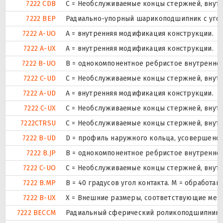
7222 CDB
С = Необслуживаемые концы стержней, внутр
7222 BEP
Радиально-упорный шарикоподшипник с угол 
7222 A-UO
A = внутренняя модификация конструкции.
7222 A-UX
A = внутренняя модификация конструкции.
7222 B-UO
B = однокомпонентное ребристое внутреннее
7222 C-UD
С = Необслуживаемые концы стержней, внутр
7222 A-UD
A = внутренняя модификация конструкции.
7222 C-UX
С = Необслуживаемые концы стержней, внутр
7222CTRSU
С = Необслуживаемые концы стержней, внутр
7222 B-UD
D = профиль наружного кольца, усовершенст
7222 B.JP
B = однокомпонентное ребристое внутреннее
7222 C-UO
С = Необслуживаемые концы стержней, внутр
7222 B.MP
B = 40 градусов угол контакта. M = обработ
7222 B-UX
X = Внешние размеры, соответствующие меж
7222 BECCM
Радиальный сферический роликоподшипник ис