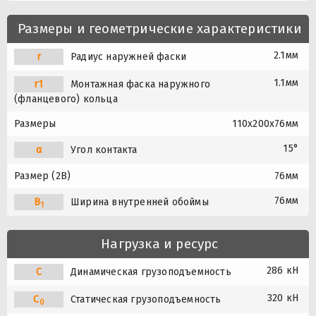
Размеры и геометрические характеристики
2.1мм
r
Радиус наружней фаски
1.1мм
r1
Монтажная фаска наружного
(фланцевого) кольца
Размеры
110x200x76мм
15°
α
Угол контакта
Размер (2B)
76мм
76мм
B
Ширина внутренней обоймы
1
Нагрузка и ресурс
286 кН
C
Динамическая грузоподъемность
320 кН
C
Статическая грузоподъемность
0