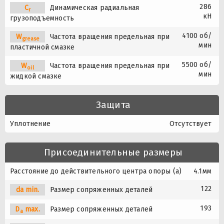
286
C
Динамическая радиальная
r
кН
грузоподъемность
4100 об/
W
Частота вращения предельная при
grease
мин
пластичной смазке
5500 об/
W
Частота вращения предельная при
oil
мин
жидкой смазке
Защита
Уплотнение
Отсутствует
Присоединительные размеры
Расстояние до действительного центра опоры (a)
4.1мм
122
da min.
Размер сопряженных деталей
193
D
max.
Размер сопряженных деталей
a