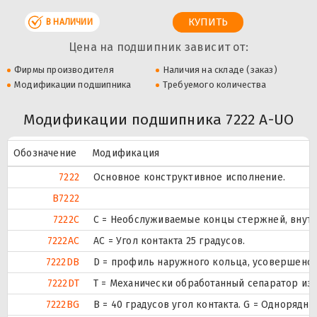
В НАЛИЧИИ
Цена на подшипник зависит от:
Фирмы производителя
Наличия на складе (заказ)
Модификации подшипника
Требуемого количества
Модификации подшипника 7222 A-UO
Обозначение
Модификация
7222
Основное конструктивное исполнение.
B7222
7222C
С = Необслуживаемые концы стержней, внутр
7222AC
AC = Угол контакта 25 градусов.
7222DB
D = профиль наружного кольца, усовершенст
7222DT
T = Механически обработанный сепаратор из 
7222BG
B = 40 градусов угол контакта. G = Одноряд