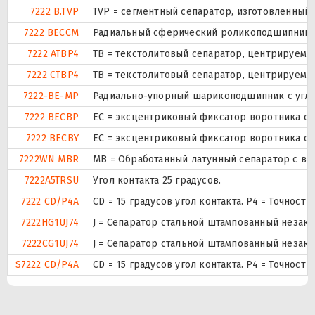
7222 B.TVP
TVP = сегментный сепаратор, изготовленный
7222 BECCM
Радиальный сферический роликоподшипник ис
7222 ATBP4
ТВ = текстолитовый сепаратор, центрируемы
7222 CTBP4
ТВ = текстолитовый сепаратор, центрируемы
7222-BE-MP
Радиально-упорный шарикоподшипник с углом
7222 BECBP
ЕС = эксцентриковый фиксатор воротника с 
7222 BECBY
ЕС = эксцентриковый фиксатор воротника с 
7222WN MBR
MB = Обработанный латунный сепаратор с вн
7222A5TRSU
Угол контакта 25 градусов.
7222 CD/P4A
CD = 15 градусов угол контакта. P4 = Точност
7222HG1UJ74
J = Сепаратор стальной штампованный незакал
7222CG1UJ74
J = Сепаратор стальной штампованный незакал
S7222 CD/P4A
CD = 15 градусов угол контакта. P4 = Точност