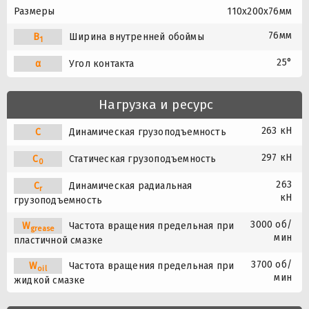
Размеры
110x200x76мм
76мм
B
Ширина внутренней обоймы
1
25°
α
Угол контакта
Нагрузка и ресурс
263 кН
C
Динамическая грузоподъемность
297 кН
C
Статическая грузоподъемность
0
263
C
Динамическая радиальная
r
кН
грузоподъемность
3000 об/
W
Частота вращения предельная при
grease
мин
пластичной смазке
3700 об/
W
Частота вращения предельная при
oil
мин
жидкой смазке