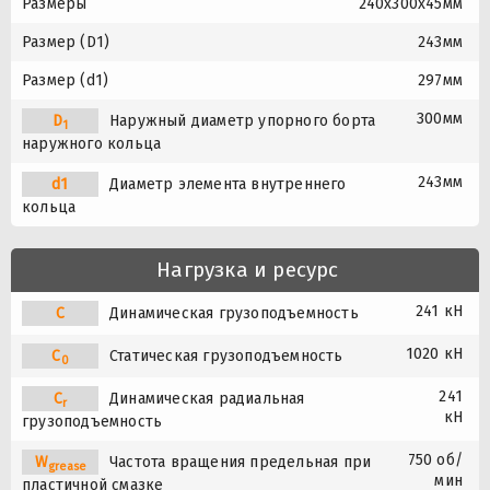
Размеры
240x300x45мм
Размер (D1)
243мм
Размер (d1)
297мм
300мм
D
Наружный диаметр упорного борта
1
наружного кольца
243мм
d1
Диаметр элемента внутреннего
кольца
Нагрузка и ресурс
241 кН
C
Динамическая грузоподъемность
1020 кН
C
Статическая грузоподъемность
0
241
C
Динамическая радиальная
r
кН
грузоподъемность
750 об/
W
Частота вращения предельная при
grease
мин
пластичной смазке