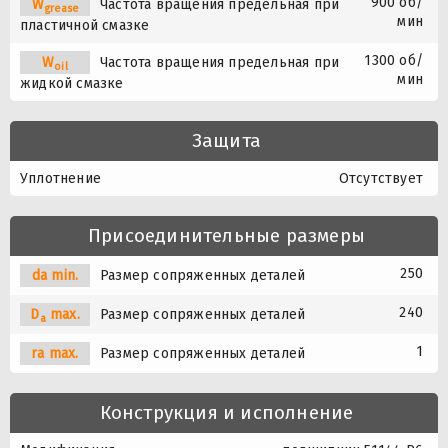
900 об/
W
Частота вращения предельная при
grease
мин
пластичной смазке
1300 об/
W
Частота вращения предельная при
oil
мин
жидкой смазке
Защита
Уплотнение
Отсутствует
Присоединительные размеры
250
da min.
Размер сопряженных деталей
240
D
max.
Размер сопряженных деталей
a
1
ra max.
Размер сопряженных деталей
Конструкция и исполнение