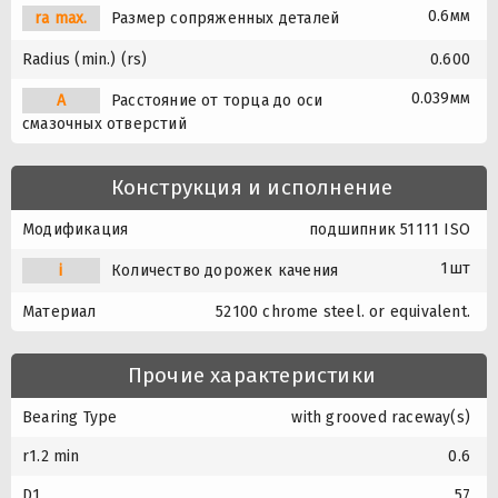
0.6мм
ra max.
Размер сопряженных деталей
Radius (min.) (rs)
0.600
0.039мм
A
Расстояние от торца до оси
смазочных отверстий
Конструкция и исполнение
Модификация
подшипник 51111 ISO
1шт
i
Количество дорожек качения
Материал
52100 chrome steel. or equivalent.
Прочие характеристики
Bearing Type
with grooved raceway(s)
r1.2 min
0.6
D1
57