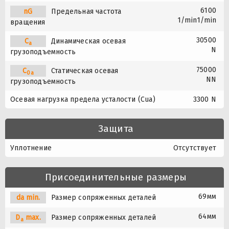
6100
nG
Предельная частота
1/min1/min
вращения
30500
C
Динамическая осевая
a
N
грузоподъемность
75000
C
Статическая осевая
0a
NN
грузоподъемность
Осевая нагрузка предела усталости (Cua)
3300 N
Защита
Уплотнение
Отсутствует
Присоединительные размеры
69мм
da min.
Размер сопряженных деталей
64мм
D
max.
Размер сопряженных деталей
a