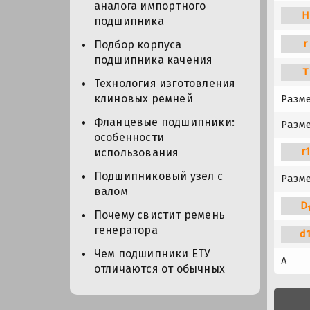
аналога импортного
H
подшипника
r
Подбор корпуса
подшипника качения
T
Технология изготовления
клиновых ремней
Разме
Фланцевые подшипники:
Разме
особенности
r
использования
Подшипниковый узел с
Разме
валом
D
Почему свистит ремень
генератора
d
Чем подшипники ЕТУ
A
отличаются от обычных