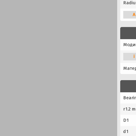
Radius
A
Моди
i
Мате
Beari
r1.2 m
D1
d1