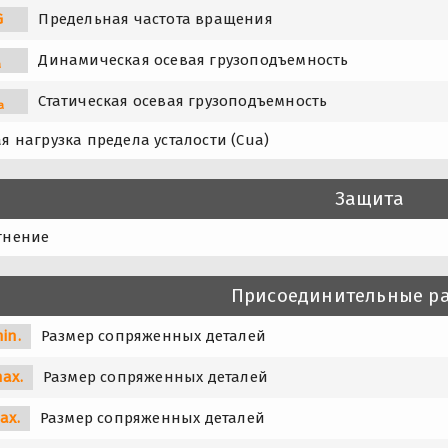
G
Предельная частота вращения
Динамическая осевая грузоподъемность
a
Статическая осевая грузоподъемность
a
я нагрузка предела усталости (Cua)
Защита
тнение
Присоединительные р
in.
Размер сопряженных деталей
ax.
Размер сопряженных деталей
ax.
Размер сопряженных деталей