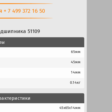
+ 7 499 372 16 50
одшипника 51109
ры
65мм
45мм
14мм
0.14кг
рактеристики
45x65x14мм