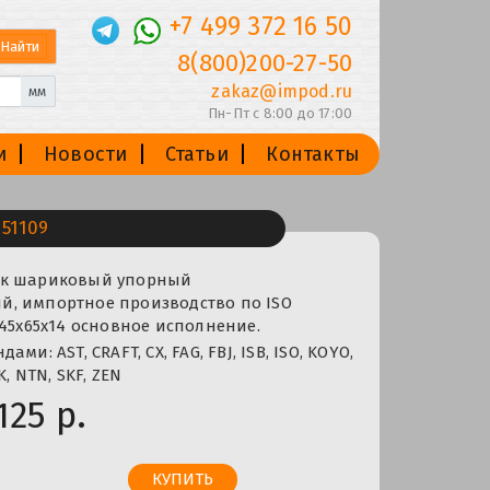
+7 499 372 16 50
8(800)200-27-50
zakaz@impod.ru
мм
Пн-Пт с 8:00 до 17:00
и
Новости
Статьи
Контакты
51109
ик шариковый упорный
, импортное производство по ISO
 45x65x14 основное исполнение.
ми: AST, CRAFT, CX, FAG, FBJ, ISB, ISO, KOYO,
K, NTN, SKF, ZEN
125 р.