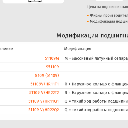
Цена на подшипник зав
Фирмы производите
Модификации подши
Модификации подшипни
ачение
Модификация
51109M
M = массивный латунный сепара
S51109
8109 (51109)
51109V/HR11T1
R = Наружное кольцо с фланцем
51109 V/HR22T2
R = Наружное кольцо с фланцем
51109 V/HR11Q1
Q = тихий ход работы подшипни
51109 V/HR22Q2
Q = тихий ход работы подшипни