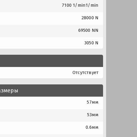
7100 1/min1/min
28000 N
69500 NN
3050 N
Отсутствует
азмеры
57мм
53мм
0.6мм