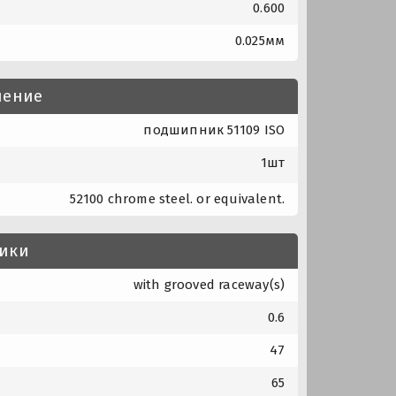
0.600
0.025мм
нение
подшипник 51109 ISO
1шт
52100 chrome steel. or equivalent.
тики
with grooved raceway(s)
0.6
47
65