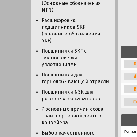
(Основные обозначения
NTN)
Расшифровка
подшипников SKF
(основные обозначения
SKF)
Подшипники SKF с
таконитовыми
D
уплотнениями
Подшипники для
d
горнодобывающей отрасли
B
Подшипники NSK для
роторных экскаваторов
m
7 основных причин схода
транспортерной ленты с
конвейера
Разм
Выбор качественного