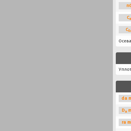
n
C
C
0
Осева
Упло
da m
D
m
a
ra m