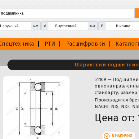
мм
d
мм
B
Спецтехника
РТИ
Расшифровки
Каталог
Шариковый подшипник 
51109 — Подшипн
однонаправленный
стандарту, размер
Производится бренда
NACHI, NIS, NKE, NS
Цена от:
В НАЛИЧИИ