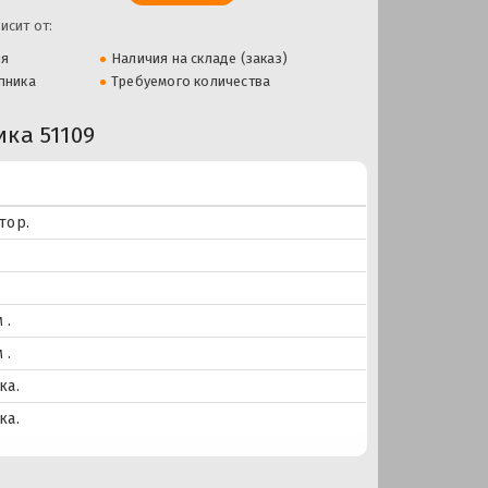
исит от:
ля
Наличия на складе (заказ)
пника
Требуемого количества
ка 51109
тор.
 .
 .
ка.
ка.