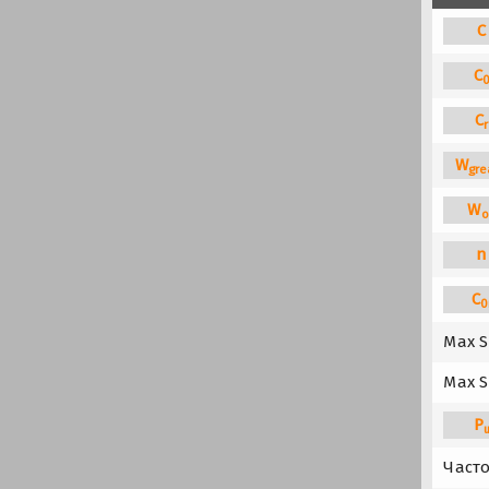
C
C
C
r
W
gre
W
o
n
C
0
Max S
Max S
P
Част