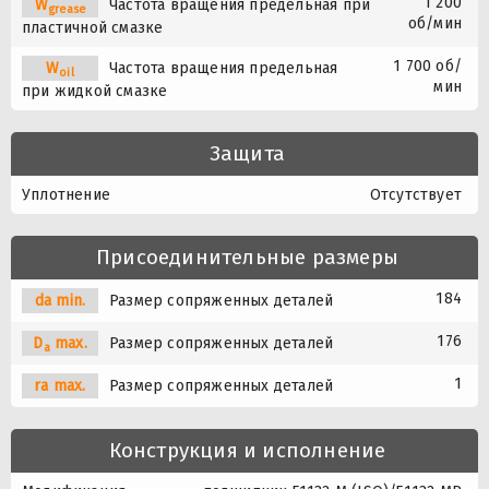
1 200
W
Частота вращения предельная при
grease
об/мин
пластичной смазке
1 700 об/
W
Частота вращения предельная
oil
мин
при жидкой смазке
Защита
Уплотнение
Отсутствует
Присоединительные размеры
184
da min.
Размер сопряженных деталей
176
D
max.
Размер сопряженных деталей
a
1
ra max.
Размер сопряженных деталей
Конструкция и исполнение