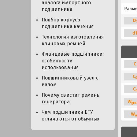
аналога импортного
Разме
подшипника
Подбор корпуса
D
подшипника качения
d
Технология изготовления
клиновых ремней
Фланцевые подшипники:
особенности
C
использования
C
Подшипниковый узел с
валом
C
r
Почему свистит ремень
W
генератора
gre
Чем подшипники ЕТУ
W
o
отличаются от обычных