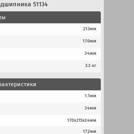
одшипника 51134
ры
213мм
170мм
34мм
3.3 кг
рактеристики
1.1мм
34мм
170x215x34мм
172мм