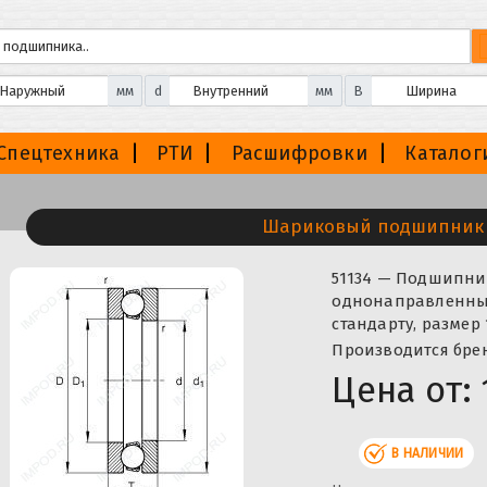
мм
d
мм
B
Спецтехника
РТИ
Расшифровки
Каталог
Шариковый подшипник 
51134 — Подшипн
однонаправленный
стандарту, размер
Производится бренд
Цена от:
В НАЛИЧИИ