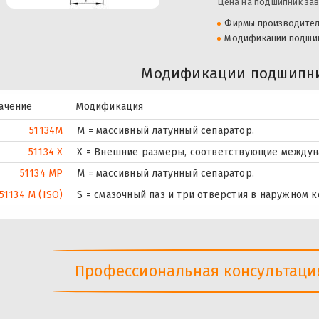
Цена на подшипник зав
Фирмы производите
Модификации подши
Модификации подшипни
ачение
Модификация
51134M
M = массивный латунный сепаратор.
51134 X
X = Внешние размеры, соответствующие междун
51134 MP
M = массивный латунный сепаратор.
51134 M (ISO)
S = смазочный паз и три отверстия в наружном 
Профессиональная консультация 