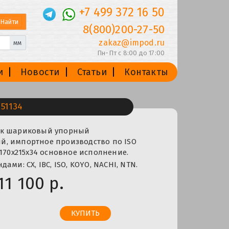
+7 499 372 16 50
8(800)200-27-50
zakaz@impod.ru
мм
Пн-Пт с 8:00 до 17:00
и
Новости
Статьи
Контакты
51134
ик шариковый упорный
, импортное производство по ISO
 170x215x34 основное исполнение.
ами: CX, IBC, ISO, KOYO, NACHI, NTN.
11 100 р.