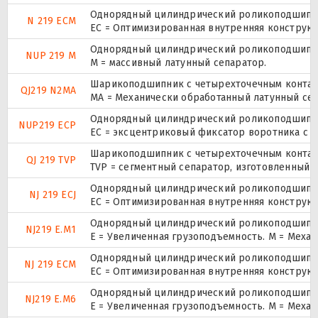
Однорядный цилиндрический роликоподшипник
N 219 ECM
EC = Оптимизированная внутренняя конструкц
Однорядный цилиндрический роликоподшипник.
NUP 219 M
M = массивный латунный сепаратор.
Шарикоподшипник с четырехточечным контак
QJ219 N2MA
MA = Механически обработанный латунный се
Однорядный цилиндрический роликоподшипник.
NUP219 ECP
ЕС = эксцентриковый фиксатор воротника с 
Шарикоподшипник с четырехточечным контак
QJ 219 TVP
TVP = сегментный сепаратор, изготовленный 
Однорядный цилиндрический роликоподшипник
NJ 219 ECJ
EC = Оптимизированная внутренняя конструкц
Однорядный цилиндрический роликоподшипник
NJ219 E.M1
E = Увеличенная грузоподъемность. М = Меха
Однорядный цилиндрический роликоподшипник
NJ 219 ECM
EC = Оптимизированная внутренняя конструкц
Однорядный цилиндрический роликоподшипник
NJ219 E.M6
E = Увеличенная грузоподъемность. М = Меха