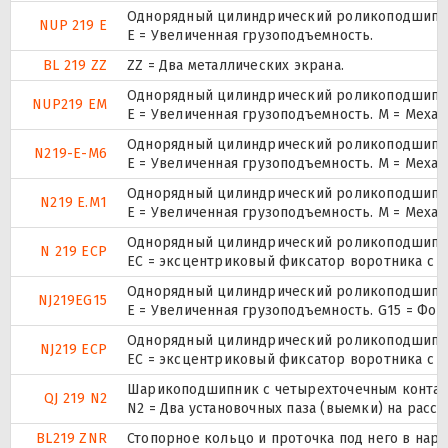
Однорядный цилиндрический роликоподшипник.
NUP 219 E
Е = Увеличенная грузоподъемность.
BL 219 ZZ
ZZ = Два металлических экрана.
Однорядный цилиндрический роликоподшипник.
NUP219 EM
E = Увеличенная грузоподъемность. М = Меха
Однорядный цилиндрический роликоподшипник
N219-E-M6
E = Увеличенная грузоподъемность. М = Меха
Однорядный цилиндрический роликоподшипник
N219 E.M1
E = Увеличенная грузоподъемность. М = Меха
Однорядный цилиндрический роликоподшипник
N 219 ECP
ЕС = эксцентриковый фиксатор воротника с 
Однорядный цилиндрический роликоподшипник
NJ219EG15
E = Увеличенная грузоподъемность. G15 = Фо
Однорядный цилиндрический роликоподшипник
NJ219 ECP
ЕС = эксцентриковый фиксатор воротника с 
Шарикоподшипник с четырехточечным контак
QJ 219 N2
N2 = Два установочных паза (выемки) на расс
BL219 ZNR
Стопорное кольцо и проточка под него в нар