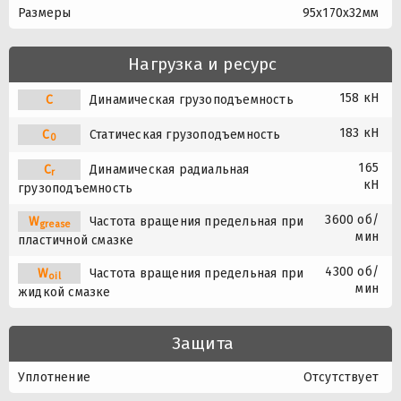
Размеры
95x170x32мм
Нагрузка и ресурс
158 кН
C
Динамическая грузоподъемность
183 кН
C
Статическая грузоподъемность
0
165
C
Динамическая радиальная
r
кН
грузоподъемность
3600 об/
W
Частота вращения предельная при
grease
мин
пластичной смазке
4300 об/
W
Частота вращения предельная при
oil
мин
жидкой смазке
Защита
Уплотнение
Отсутствует