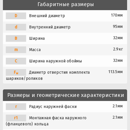
Габаритные размеры
170мм
D
Внешний диаметр
95мм
d
Внутренний диаметр
32мм
B
Ширина
2.9кг
m
Масса
32мм
C
Ширина наружной обоймы
113.5мм
F
Диаметр отверстия комплекта
w
шариков/роликов
Размеры и геометрические характеристики
2.1мм
r
Радиус наружней фаски
2.1мм
r1
Монтажная фаска наружного
(фланцевого) кольца