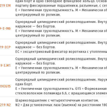
один борт и одно свободное фланцевое кольцо. Основн
219 EM
подтипу фиксированные подшипники, разъемные, с се
E = Увеличенная грузоподъемность. М = Механически о
центрируемый по роликам.
Однорядный цилиндрический роликоподшипник. Внутр
наружное — без бортов.
9-E-M6
E = Увеличенная грузоподъемность. М = Механически о
центрируемый по роликам.
Однорядный цилиндрический роликоподшипник. Внутр
19 ECP
наружное — без бортов.
ЕС = эксцентриковый фиксатор воротника с утопленны
Однорядный цилиндрический роликоподшипник. Внутр
наружное — без бортов.
9 E.M1
E = Увеличенная грузоподъемность. М = Механически о
центрируемый по роликам.
Однорядный цилиндрический роликоподшипник. Наруж
один борт.
19EG15
E = Увеличенная грузоподъемность. G15 = Формованная
стекловолокном полиамида 6,6, с вращающимся элемен
Шарикоподшипник с четырехточечным контактом.
 219 N2
N2 = Два установочных паза (выемки) на расстоянии 18