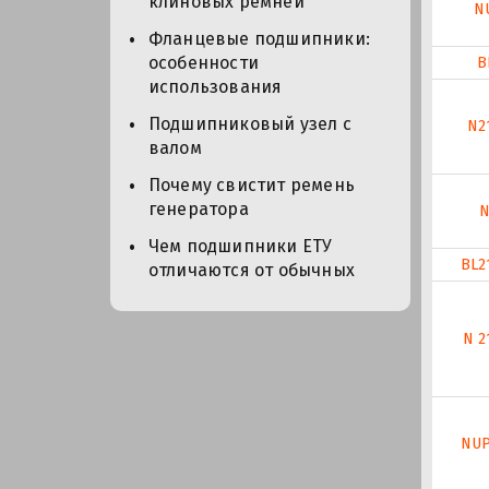
клиновых ремней
N
Фланцевые подшипники:
особенности
B
использования
Подшипниковый узел с
N2
валом
Почему свистит ремень
генератора
N
Чем подшипники ЕТУ
BL2
отличаются от обычных
N 2
NUP