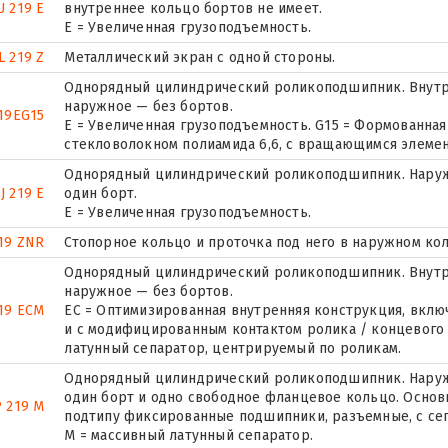
U 219 E
внутреннее кольцо бортов не имеет.
Е = Увеличенная грузоподъемность.
L 219 Z
Металлический экран с одной стороны.
Однорядный цилиндрический роликоподшипник. Внутр
наружное — без бортов.
19EG15
E = Увеличенная грузоподъемность. G15 = Формованная
стекловолокном полиамида 6,6, с вращающимся элемен
Однорядный цилиндрический роликоподшипник. Наруж
J 219 E
один борт.
Е = Увеличенная грузоподъемность.
19 ZNR
Стопорное кольцо и проточка под него в наружном ко
Однорядный цилиндрический роликоподшипник. Внутр
наружное — без бортов.
19 ECM
EC = Оптимизированная внутренняя конструкция, вкл
и с модифицированным контактом ролика / концевого
латунный сепаратор, центрируемый по роликам.
Однорядный цилиндрический роликоподшипник. Наружн
один борт и одно свободное фланцевое кольцо. Основн
 219 M
подтипу фиксированные подшипники, разъемные, с се
M = массивный латунный сепаратор.