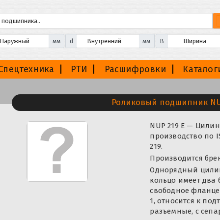
мм
d
мм
B
Спецтехника
РТИ
Расшифровки
Каталог
Роликовый подшипник NU
NUP 219 E — Цили
производство по 
219.
Производится бренд
Однорядный цили
кольцо имеет два 
свободное фланцев
1, относится к п
разъемные, с сепа