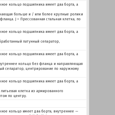
ое кольцо подшипника имеет два борта, а
ючающая больше и / или более крупные ролики
ланца. J = Прессованная стальная клетка, по
ое кольцо подшипника имеет два борта, а
бработанный латунный сепаратор,
ое кольцо подшипника имеет два борта, а
 внутреннее кольцо без фланца и направляющая
ный сепаратор, центрирование по наружному
ое кольцо подшипника имеет два борта, а
 литьевая клетка из армированного
том по центру.
ое кольцо имеет два борта, внутреннее —