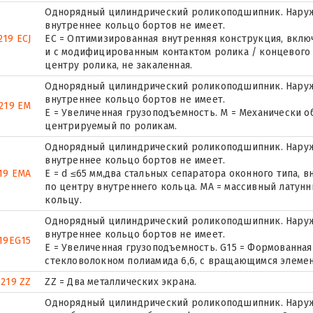
Однорядный цилиндрический роликоподшипник. Наружн
внутреннее кольцо бортов не имеет.
19 ECJ
EC = Оптимизированная внутренняя конструкция, вкл
и с модифицированным контактом ролика / концевого ф
центру ролика, не закаленная.
Однорядный цилиндрический роликоподшипник. Наружн
внутреннее кольцо бортов не имеет.
219 EM
E = Увеличенная грузоподъемность. М = Механически о
центрируемый по роликам.
Однорядный цилиндрический роликоподшипник. Наружн
внутреннее кольцо бортов не имеет.
19 EMA
E = d ≤65 мм,два стальных сепаратора оконного типа,
по центру внутреннего кольца. MA = массивный латун
кольцу.
Однорядный цилиндрический роликоподшипник. Наружн
внутреннее кольцо бортов не имеет.
19EG15
E = Увеличенная грузоподъемность. G15 = Формованная
стекловолокном полиамида 6,6, с вращающимся элемен
 219 ZZ
ZZ = Два металлических экрана.
Однорядный цилиндрический роликоподшипник. Наружн