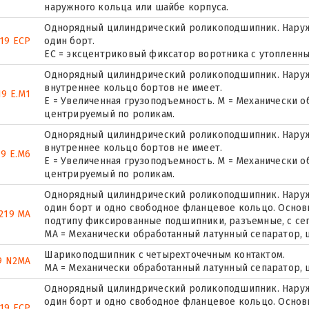
наружного кольца или шайбе корпуса.
Однорядный цилиндрический роликоподшипник. Наруж
19 ECP
один борт.
ЕС = эксцентриковый фиксатор воротника с утопленны
Однорядный цилиндрический роликоподшипник. Наружн
внутреннее кольцо бортов не имеет.
9 E.M1
E = Увеличенная грузоподъемность. М = Механически о
центрируемый по роликам.
Однорядный цилиндрический роликоподшипник. Наружн
внутреннее кольцо бортов не имеет.
9 E.M6
E = Увеличенная грузоподъемность. М = Механически о
центрируемый по роликам.
Однорядный цилиндрический роликоподшипник. Наружн
один борт и одно свободное фланцевое кольцо. Основн
219 MA
подтипу фиксированные подшипники, разъемные, с се
MA = Механически обработанный латунный сепаратор,
Шарикоподшипник с четырехточечным контактом.
9 N2MA
MA = Механически обработанный латунный сепаратор,
Однорядный цилиндрический роликоподшипник. Наружн
один борт и одно свободное фланцевое кольцо. Основн
19 ECP