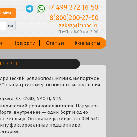
+7 499 372 16 50
8(800)200-27-50
zakaz@impod.ru
мм
Пн-Пт с 8:00 до 17:00
и
Новости
Статьи
Контакты
P 219 E
ндрический роликоподшипник, импортное
ISO стандарту номер основного исполнения
ами: CX, CYSD, NACHI, NTN.
ндрический роликоподшипник. Наружное
борта, внутреннее — один борт и одно
ое кольцо. Основные размеры по DIN 5412-
одтипу фиксированные подшипники,
ратором.