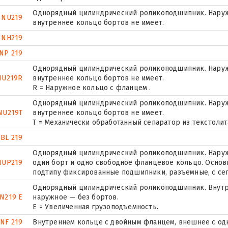
Однорядный цилиндрический роликоподшипник. Наружн
NU219
внутреннее кольцо бортов не имеет.
NH219
NP 219
Однорядный цилиндрический роликоподшипник. Наружн
NU219R
внутреннее кольцо бортов не имеет.
R = Наружное кольцо с фланцем .
Однорядный цилиндрический роликоподшипник. Наружн
NU219T
внутреннее кольцо бортов не имеет.
T = Механически обработанный сепаратор из текстолит
BL 219
Однорядный цилиндрический роликоподшипник. Наружн
NUP219
один борт и одно свободное фланцевое кольцо. Основн
подтипу фиксированные подшипники, разъемные, с се
Однорядный цилиндрический роликоподшипник. Внутр
N219 E
наружное — без бортов.
Е = Увеличенная грузоподъемность.
NF 219
Внутреннем кольце с двойным фланцем, внешнее с од