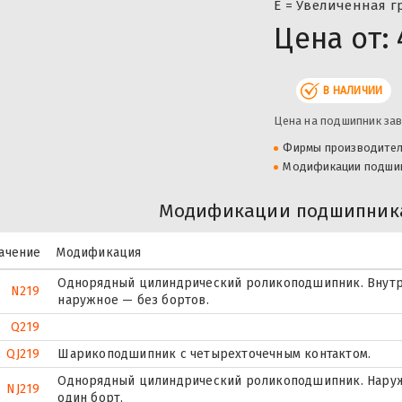
Е = Увеличенная г
Цена от:
В НАЛИЧИИ
Цена на подшипник зав
Фирмы производите
Модификации подши
Модификации подшипника
ачение
Модификация
Однорядный цилиндрический роликоподшипник. Внутр
N219
наружное — без бортов.
Q219
QJ219
Шарикоподшипник с четырехточечным контактом.
Однорядный цилиндрический роликоподшипник. Наруж
NJ219
один борт.