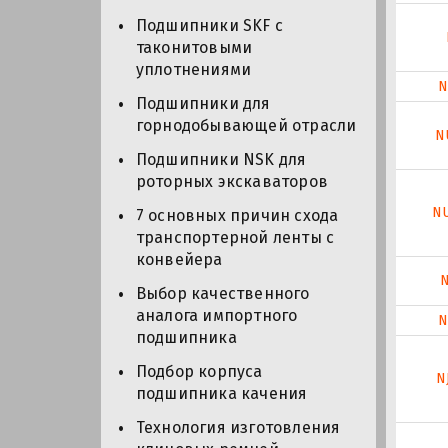
Подшипники SKF с
таконитовыми
уплотнениями
N
Подшипники для
горнодобывающей отрасли
N
Подшипники NSK для
роторных экскаваторов
N
7 основных причин схода
транспортерной ленты с
конвейера
N
Выбор качественного
аналога импортного
N
подшипника
Подбор корпуса
N
подшипника качения
Технология изготовления