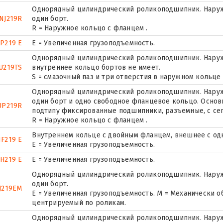
Однорядный цилиндрический роликоподшипник. Наруж
NJ219R
один борт.
R = Наружное кольцо с фланцем .
P219 E
Е = Увеличенная грузоподъемность.
Однорядный цилиндрический роликоподшипник. Наружн
U219TS
внутреннее кольцо бортов не имеет.
S = смазочный паз и три отверстия в наружном кольце
Однорядный цилиндрический роликоподшипник. Наружн
один борт и одно свободное фланцевое кольцо. Основн
UP219R
подтипу фиксированные подшипники, разъемные, с се
R = Наружное кольцо с фланцем .
Внутреннем кольце с двойным фланцем, внешнее с од
F219 E
Е = Увеличенная грузоподъемность.
H219 E
Е = Увеличенная грузоподъемность.
Однорядный цилиндрический роликоподшипник. Наруж
один борт.
J219EM
E = Увеличенная грузоподъемность. М = Механически о
центрируемый по роликам.
Однорядный цилиндрический роликоподшипник. Наружн