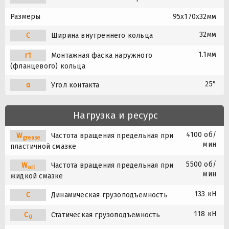
Размеры
95x170x32мм
32мм
C
Ширина внутреннего кольца
1.1мм
r1
Монтажная фаска наружного
(фланцевого) кольца
25°
α
Угол контакта
Нагрузка и ресурс
4100 об/
W
Частота вращения предельная при
grease
мин
пластичной смазке
5500 об/
W
Частота вращения предельная при
oil
мин
жидкой смазке
133 кН
C
Динамическая грузоподъемность
118 кН
C
Статическая грузоподъемность
0