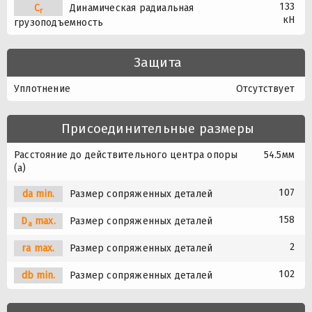
133
C
Динамическая радиальная
r
кН
грузоподъемность
Защита
Уплотнение
Отсутствует
Присоединительные размеры
Расстояние до действительного центра опоры
54.5мм
(a)
107
da min.
Размер сопряженных деталей
158
D
max.
Размер сопряженных деталей
a
2
ra max.
Размер сопряженных деталей
102
db min.
Размер сопряженных деталей