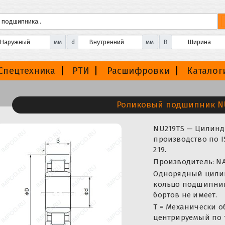
мм
d
мм
B
Спецтехника
РТИ
Расшифровки
Каталог
Роликовый подшипник N
NU219TS — Цилин
производство по 
219.
Производитель: NA
Однорядный цили
кольцо подшипника
бортов не имеет.
T = Механически о
центрируемый по 