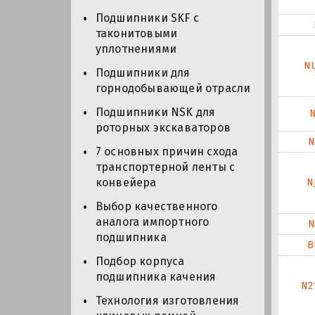
Подшипники SKF с
таконитовыми
уплотнениями
N
Подшипники для
горнодобывающей отрасли
Подшипники NSK для
N
роторных экскаваторов
N
7 основных причин схода
транспортерной ленты с
конвейера
N
Выбор качественного
аналога импортного
N
подшипника
B
Подбор корпуса
подшипника качения
N2
Технология изготовления