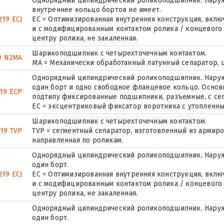
Однорядный цилиндрический роликоподшипник. Наружн
внутреннее кольцо бортов не имеет.
19 ECJ
EC = Оптимизированная внутренняя конструкция, вкл
и с модифицированным контактом ролика / концевого ф
центру ролика, не закаленная.
Шарикоподшипник с четырехточечным контактом.
9 N2MA
MA = Механически обработанный латунный сепаратор,
Однорядный цилиндрический роликоподшипник. Наружн
один борт и одно свободное фланцевое кольцо. Основн
19 ECP
подтипу фиксированные подшипники, разъемные, с се
ЕС = эксцентриковый фиксатор воротника с утопленны
Шарикоподшипник с четырехточечным контактом.
219 TVP
TVP = сегментный сепаратор, изготовленный из армир
направленная по роликам.
Однорядный цилиндрический роликоподшипник. Наруж
один борт.
219 ECJ
EC = Оптимизированная внутренняя конструкция, вкл
и с модифицированным контактом ролика / концевого ф
центру ролика, не закаленная.
Однорядный цилиндрический роликоподшипник. Наруж
один борт.