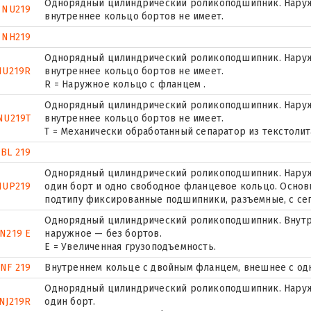
Однорядный цилиндрический роликоподшипник. Наружн
NU219
внутреннее кольцо бортов не имеет.
NH219
Однорядный цилиндрический роликоподшипник. Наружн
NU219R
внутреннее кольцо бортов не имеет.
R = Наружное кольцо с фланцем .
Однорядный цилиндрический роликоподшипник. Наружн
NU219T
внутреннее кольцо бортов не имеет.
T = Механически обработанный сепаратор из текстолит
BL 219
Однорядный цилиндрический роликоподшипник. Наружн
NUP219
один борт и одно свободное фланцевое кольцо. Основн
подтипу фиксированные подшипники, разъемные, с се
Однорядный цилиндрический роликоподшипник. Внутр
N219 E
наружное — без бортов.
Е = Увеличенная грузоподъемность.
NF 219
Внутреннем кольце с двойным фланцем, внешнее с од
Однорядный цилиндрический роликоподшипник. Наруж
NJ219R
один борт.