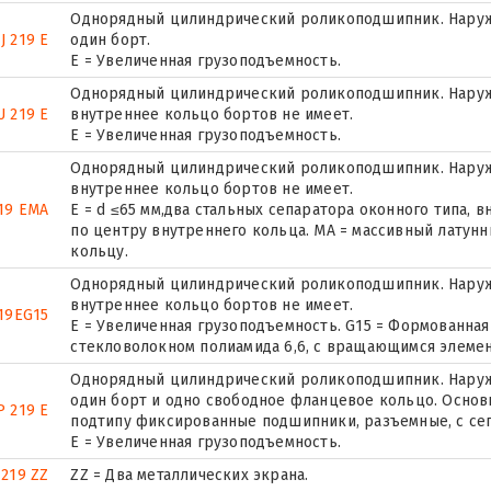
Однорядный цилиндрический роликоподшипник. Наруж
J 219 E
один борт.
Е = Увеличенная грузоподъемность.
Однорядный цилиндрический роликоподшипник. Наружн
U 219 E
внутреннее кольцо бортов не имеет.
Е = Увеличенная грузоподъемность.
Однорядный цилиндрический роликоподшипник. Наружн
внутреннее кольцо бортов не имеет.
19 EMA
E = d ≤65 мм,два стальных сепаратора оконного типа,
по центру внутреннего кольца. MA = массивный латун
кольцу.
Однорядный цилиндрический роликоподшипник. Наружн
внутреннее кольцо бортов не имеет.
19EG15
E = Увеличенная грузоподъемность. G15 = Формованная
стекловолокном полиамида 6,6, с вращающимся элемен
Однорядный цилиндрический роликоподшипник. Наружн
один борт и одно свободное фланцевое кольцо. Основн
 219 E
подтипу фиксированные подшипники, разъемные, с се
Е = Увеличенная грузоподъемность.
 219 ZZ
ZZ = Два металлических экрана.