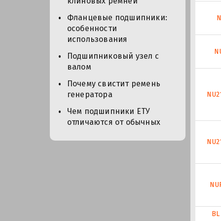
клиновых ремней
Фланцевые подшипники:
N
особенности
использования
N
Подшипниковый узел с
валом
Почему свистит ремень
генератора
NU2
Чем подшипники ЕТУ
отличаются от обычных
NU2
NUP
BL