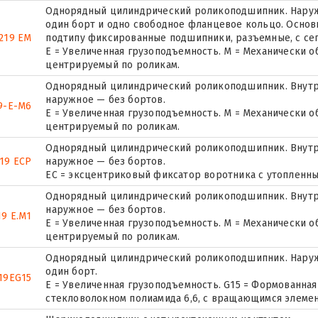
Однорядный цилиндрический роликоподшипник. Наружн
один борт и одно свободное фланцевое кольцо. Основн
219 EM
подтипу фиксированные подшипники, разъемные, с се
E = Увеличенная грузоподъемность. М = Механически о
центрируемый по роликам.
Однорядный цилиндрический роликоподшипник. Внутр
наружное — без бортов.
9-E-M6
E = Увеличенная грузоподъемность. М = Механически о
центрируемый по роликам.
Однорядный цилиндрический роликоподшипник. Внутр
19 ECP
наружное — без бортов.
ЕС = эксцентриковый фиксатор воротника с утопленны
Однорядный цилиндрический роликоподшипник. Внутр
наружное — без бортов.
9 E.M1
E = Увеличенная грузоподъемность. М = Механически о
центрируемый по роликам.
Однорядный цилиндрический роликоподшипник. Наруж
один борт.
19EG15
E = Увеличенная грузоподъемность. G15 = Формованная
стекловолокном полиамида 6,6, с вращающимся элемен