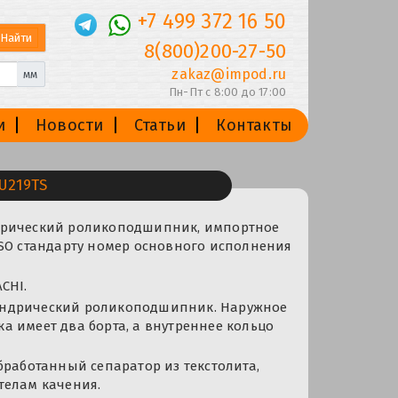
+7 499 372 16 50
8(800)200-27-50
zakaz@impod.ru
мм
Пн-Пт с 8:00 до 17:00
и
Новости
Статьи
Контакты
U219TS
дрический роликоподшипник, импортное
ISO стандарту номер основного исполнения
CHI.
ндрический роликоподшипник. Наружное
 имеет два борта, а внутреннее кольцо
бработанный сепаратор из текстолита,
телам качения.