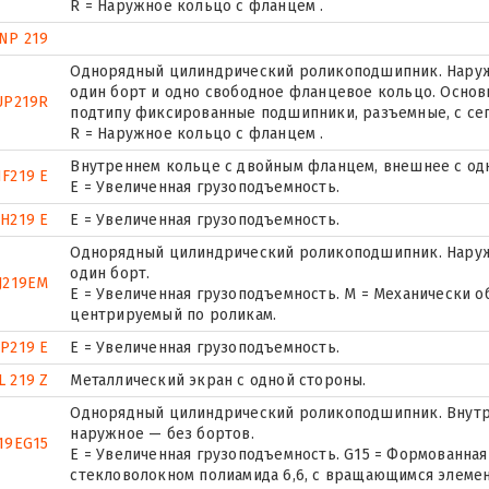
R = Наружное кольцо с фланцем .
NP 219
Однорядный цилиндрический роликоподшипник. Наружн
один борт и одно свободное фланцевое кольцо. Основн
UP219R
подтипу фиксированные подшипники, разъемные, с се
R = Наружное кольцо с фланцем .
Внутреннем кольце с двойным фланцем, внешнее с од
F219 E
Е = Увеличенная грузоподъемность.
H219 E
Е = Увеличенная грузоподъемность.
Однорядный цилиндрический роликоподшипник. Наруж
один борт.
J219EM
E = Увеличенная грузоподъемность. М = Механически о
центрируемый по роликам.
P219 E
Е = Увеличенная грузоподъемность.
L 219 Z
Металлический экран с одной стороны.
Однорядный цилиндрический роликоподшипник. Внутр
наружное — без бортов.
19EG15
E = Увеличенная грузоподъемность. G15 = Формованная
стекловолокном полиамида 6,6, с вращающимся элемен