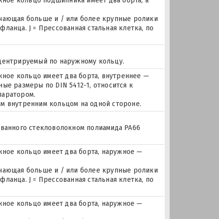
ое кольцо подшипника имеет два борта, а
ючающая больше и / или более крупные ролики
ланца. J = Прессованная стальная клетка, по
 центрируемый по наружному кольцу.
ое кольцо имеет два борта, внутреннее —
ые размеры по DIN 5412-1, относится к
паратором.
м внутренним кольцом на одной стороне.
ованного стекловолокном полиамида PA66
ное кольцо имеет два борта, наружное —
ючающая больше и / или более крупные ролики
ланца. J = Прессованная стальная клетка, по
ное кольцо имеет два борта, наружное —