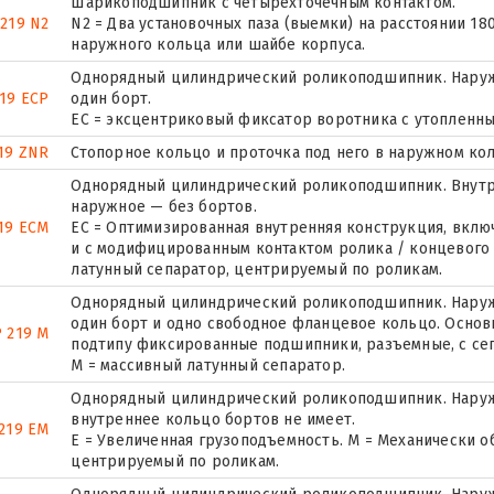
Шарикоподшипник с четырехточечным контактом.
 219 N2
N2 = Два установочных паза (выемки) на расстоянии 18
наружного кольца или шайбе корпуса.
Однорядный цилиндрический роликоподшипник. Наруж
19 ECP
один борт.
ЕС = эксцентриковый фиксатор воротника с утопленны
19 ZNR
Стопорное кольцо и проточка под него в наружном ко
Однорядный цилиндрический роликоподшипник. Внутр
наружное — без бортов.
19 ECM
EC = Оптимизированная внутренняя конструкция, вкл
и с модифицированным контактом ролика / концевого
латунный сепаратор, центрируемый по роликам.
Однорядный цилиндрический роликоподшипник. Наружн
один борт и одно свободное фланцевое кольцо. Основн
 219 M
подтипу фиксированные подшипники, разъемные, с се
M = массивный латунный сепаратор.
Однорядный цилиндрический роликоподшипник. Наружн
внутреннее кольцо бортов не имеет.
219 EM
E = Увеличенная грузоподъемность. М = Механически о
центрируемый по роликам.