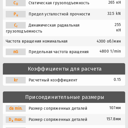
265 кН
C
Статическая грузоподъемность
0
32.5 kN
P
Предел усталостной прочности
u
255
C
Динамическая радиальная
r
кН
грузоподъемность
Частота вращения номинальная
4300 об/мин
4800 1/min
nG
Предельная частота вращения
Коэффициенты для расчета
0.15
kr
Расчетный коэффициент
Присоединительные размеры
107мм
da min.
Размер сопряженных деталей
157.8мм
D
max.
Размер сопряженных деталей
a