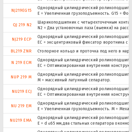
Однорядный цилиндрический роликоподшипник
NJ219EG15
E = Увеличенная грузоподъемность. G15 = Фо
Шарикоподшипник с четырехточечным контак
QJ 219 N2
N2 = Два установочных паза (выемки) на расс
Однорядный цилиндрический роликоподшипник
NJ219 ECP
ЕС = эксцентриковый фиксатор воротника с 
BL219 ZNR
Стопорное кольцо и проточка под него в нар
Однорядный цилиндрический роликоподшипник
N 219 ECM
EC = Оптимизированная внутренняя конструкц
Однорядный цилиндрический роликоподшипник.
NUP 219 M
M = массивный латунный сепаратор.
Однорядный цилиндрический роликоподшипник
NU219 ECJ
EC = Оптимизированная внутренняя конструкц
Однорядный цилиндрический роликоподшипник
NU 219 EM
E = Увеличенная грузоподъемность. М = Меха
Однорядный цилиндрический роликоподшипник
NU219 EMA
E = d ≤65 мм,два стальных сепаратора оконн