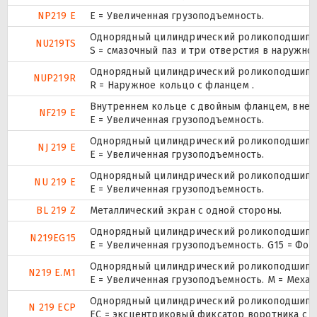
NP219 E
Е = Увеличенная грузоподъемность.
Однорядный цилиндрический роликоподшипник
NU219TS
S = смазочный паз и три отверстия в наружн
Однорядный цилиндрический роликоподшипник.
NUP219R
R = Наружное кольцо с фланцем .
Внутреннем кольце с двойным фланцем, внеш
NF219 E
Е = Увеличенная грузоподъемность.
Однорядный цилиндрический роликоподшипник
NJ 219 E
Е = Увеличенная грузоподъемность.
Однорядный цилиндрический роликоподшипник
NU 219 E
Е = Увеличенная грузоподъемность.
BL 219 Z
Металлический экран с одной стороны.
Однорядный цилиндрический роликоподшипник
N219EG15
E = Увеличенная грузоподъемность. G15 = Фо
Однорядный цилиндрический роликоподшипник
N219 E.M1
E = Увеличенная грузоподъемность. М = Меха
Однорядный цилиндрический роликоподшипник
N 219 ECP
ЕС = эксцентриковый фиксатор воротника с 