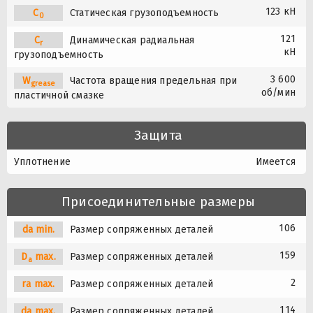
123 кН
C
Статическая грузоподъемность
0
121
C
Динамическая радиальная
r
кН
грузоподъемность
3 600
W
Частота вращения предельная при
grease
об/мин
пластичной смазке
Защита
Уплотнение
Имеется
Присоединительные размеры
106
da min.
Размер сопряженных деталей
159
D
max.
Размер сопряженных деталей
a
2
ra max.
Размер сопряженных деталей
114
da max.
Размер сопряженных деталей