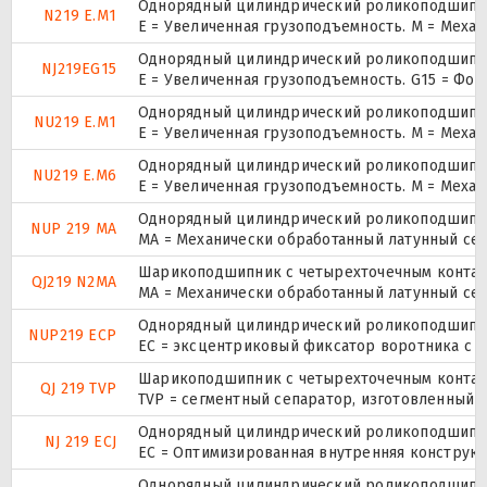
Однорядный цилиндрический роликоподшипник
N219 E.M1
E = Увеличенная грузоподъемность. М = Меха
Однорядный цилиндрический роликоподшипник
NJ219EG15
E = Увеличенная грузоподъемность. G15 = Фо
Однорядный цилиндрический роликоподшипник
NU219 E.M1
E = Увеличенная грузоподъемность. М = Меха
Однорядный цилиндрический роликоподшипник
NU219 E.M6
E = Увеличенная грузоподъемность. М = Меха
Однорядный цилиндрический роликоподшипник.
NUP 219 MA
MA = Механически обработанный латунный се
Шарикоподшипник с четырехточечным контак
QJ219 N2MA
MA = Механически обработанный латунный се
Однорядный цилиндрический роликоподшипник.
NUP219 ECP
ЕС = эксцентриковый фиксатор воротника с 
Шарикоподшипник с четырехточечным контак
QJ 219 TVP
TVP = сегментный сепаратор, изготовленный 
Однорядный цилиндрический роликоподшипник
NJ 219 ECJ
EC = Оптимизированная внутренняя конструкц
Однорядный цилиндрический роликоподшипник