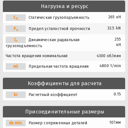
Нагрузка и ресурс
265 кН
C
Статическая грузоподъемность
0
32.5 kN
P
Предел усталостной прочности
u
255
C
Динамическая радиальная
r
кН
грузоподъемность
Частота вращения номинальная
4300 об/мин
4800 1/min
nG
Предельная частота вращения
Коэффициенты для расчета
0.15
kr
Расчетный коэффициент
Присоединительные размеры
107мм
da min.
Размер сопряженных деталей