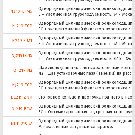
Однорядный цилиндрический роликоподшипник
N219-E-M6
E = Увеличенная грузоподъемность. М = Меха
Однорядный цилиндрический роликоподшипник
N 219 ECP
ЕС = эксцентриковый фиксатор воротника с 
Однорядный цилиндрический роликоподшипник
N219 E.M1
E = Увеличенная грузоподъемность. М = Меха
Однорядный цилиндрический роликоподшипник
NJ219EG15
E = Увеличенная грузоподъемность. G15 = Фо
Шарикоподшипник с четырехточечным контак
QJ 219 N2
N2 = Два установочных паза (выемки) на расс
Однорядный цилиндрический роликоподшипник
NJ219 ECP
ЕС = эксцентриковый фиксатор воротника с 
BL219 ZNR
Стопорное кольцо и проточка под него в нар
Однорядный цилиндрический роликоподшипник
N 219 ECM
EC = Оптимизированная внутренняя конструкц
Однорядный цилиндрический роликоподшипник.
NUP 219 M
M = массивный латунный сепаратор.