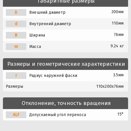
Габаритные размеры
200мм
D
Внешний диаметр
110мм
d
Внутренний диаметр
76мм
B
Ширина
9.24 кг
m
Масса
Размеры и геометрические характеристики
3.5мм
r
Радиус наружней фаски
Размеры
110x200x76мм
Отклонение, точность вращения
15°
A
L
F
Допускаемый угол перекоса