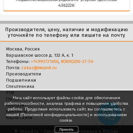
436222К
Производителя, цену, наличие и модификацию
уточняйте по телефону или пишите на почту
Москва, Россия
Варшавское шоссе д. 132 А, к. 1
Телефоны:
+74993721650
,
8(800)200-27-50
Почта:
zakaz@impod.ru
Производители
Подшипники
Спецтехника
РТИ
Наш сайт использует файлы cookie для обеспечения
Статьи
работоспособности, анализа трафика и повышения удобства
Новости
работы. Продолжая использовать сайт, вы соглашаетесь с
Контакты
нашей [
Политикой конфиденциальности
] и использованием
Карта сайта
cookie.
Принять
©
Impod.ru - Продажа подшипников в Москве