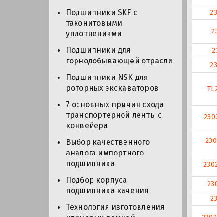
Подшипники SKF с
2
таконитовыми
2
уплотнениями
Подшипники для
2
горнодобывающей отрасли
2
Подшипники NSK для
роторных экскаваторов
TL
7 основных причин схода
транспортерной ленты с
230
конвейера
23
Выбор качественного
аналога импортного
подшипника
230
Подбор корпуса
23
подшипника качения
2
Технология изготовления