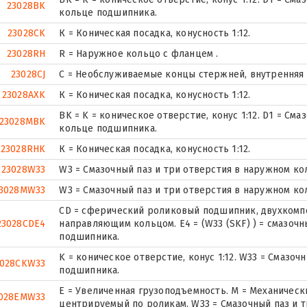
23028BK
кольце подшипника.
23028CK
К = Коническая посадка, конусность 1:12.
23028RH
R = Наружное кольцо с фланцем .
23028CJ
С = Необслуживаемые концы стержней, внутренняя 
23028AXK
К = Коническая посадка, конусность 1:12.
BK = K = коническое отверстие, конус 1:12. D1 = См
23028MBK
кольце подшипника.
23028RHK
К = Коническая посадка, конусность 1:12.
23028W33
W3 = Смазочный паз и три отверстия в наружном к
3028MW33
W3 = Смазочный паз и три отверстия в наружном к
CD = сферический роликовый подшипник, двухкомп
23028CDE4
направляющим кольцом. E4 = (W33 (SKF) ) = смазоч
подшипника.
K = коническое отверстие, конус 1:12. W33 = Смазо
3028CKW33
подшипника.
E = Увеличенная грузоподъемность. М = Механическ
028EMW33
центрируемый по роликам. W33 = Смазочный паз и 