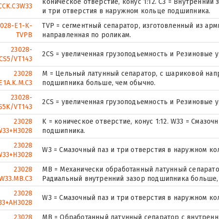
коническое отверстие, конус 1:12. C3 = Внутренний
CCK.C3W33
и три отверстия в наружном кольце подшипника.
028-E1-K-
TVP = сегментный сепаратор, изготовленный из ар
TVPB
направленная по роликам.
23028-
2CS = увеличенная грузоподьемность и Резиновые 
CS5/VT143
23028
M = Цельный латунный сепаратор, с шариковой нап
E1A.K.M.C3
подшипника больше, чем обычно.
23028-
2CS = увеличенная грузоподьемность и Резиновые 
S5K/VT143
23028
K = коническое отверстие, конус 1:12. W33 = Смазо
W33+H3028
подшипника.
23028
W3 = Смазочный паз и три отверстия в наружном к
W33+H3028
23028
MB = Механически обработанный латунный сепарато
.W33.MB.C3
Радиальный внутренний зазор подшипника больше,
23028
W3 = Смазочный паз и три отверстия в наружном к
33+AH3028
23028
MB = Обработанный латунный сепаратор с внутренни