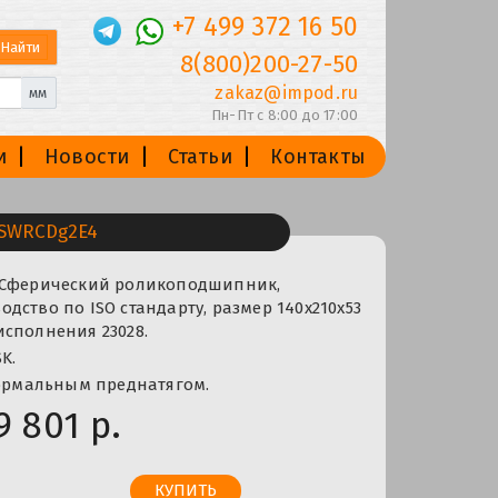
+7 499 372 16 50
8(800)200-27-50
zakaz@impod.ru
мм
Пн-Пт с 8:00 до 17:00
и
Новости
Статьи
Контакты
SWRCDg2E4
 Сферический роликоподшипник,
дство по ISO стандарту, размер 140x210x53
сполнения 23028.
K.
нормальным преднатягом.
9 801 р.