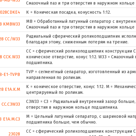
28-MB-W33
Смазочный паз и три отверстия в наружном кольце
3028CDKE4
К = Коническая посадка, конусность 1:12.
MB = Обработанный латунный сепаратор с внутренни
28 KMBW33
Смазочный паз и три отверстия в наружном кольце
Радиальный сферический роликоподшипник исполне
28 CC/W33
благодаря этому, сниженным потерям на трение.
CC = сферический роликоподшипник конструкции C,
8 CCK.W33
коническое отверстие, конус 1:12. W33 = Смазочный
подшипника.
TVP = сегментный сепаратор, изготовленный из ар
8-E1-TVPB
направленная по роликам.
K = коническое отверстие, конус 1:12. М = Механич
28 E1A.K.M
центрируемый по роликам.
C3W33 = C3 = Радиальный внутренний зазор больше, 
 CC.C3W33
отверстия в наружном кольце подшипника.
M = Цельный латунный сепаратор, с шариковой нап
8 E1A.M.C3
подшипника больше, чем обычно.
CC = сферический роликоподшипник конструкции C,
23028