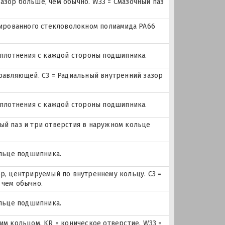
 зазор больше, чем обычно. W33 = Смазочный паз
мированного стекловолокном полиамида PA66
уплотнения с каждой стороны подшипника.
равляющей. C3 = Радиальный внутренний зазор
уплотнения с каждой стороны подшипника.
чный паз и три отверстия в наружном кольце
ольце подшипника.
р, центрируемый по внутреннему кольцу. C3 =
 чем обычно.
ольце подшипника.
м кольцом. KR = коническое отверстие. W33 =