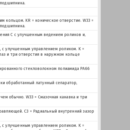
 подшипника.
м кольцом. KR = коническое отверстие. W33 =
 подшипника.
ния С с улучшенным ведением роликов и,
 с улучшенным управлением роликом. K =
 паз и три отверстия в наружном кольце
мированного стекловолокном полиамида PA66
ески обработанный латунный сепаратор,
чем обычно. W33 = Смазочная канавка и три
равляющей. C3 = Радиальный внутренний зазор
 с улучшенным управлением роликом. K =