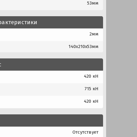
53мм
рактеристики
2мм
140x210x53мм
с
420 кН
715 кН
420 кН
Отсутствует