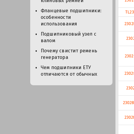
230
клиновых ремней
Фланцевые подшипники:
TL2
особенности
использования
230
Подшипниковый узел с
230
валом
Почему свистит ремень
2302
генератора
Чем подшипники ЕТУ
2302
отличаются от обычных
230
23028
2302