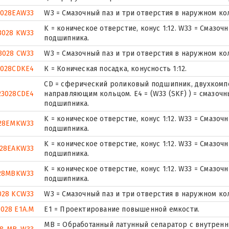
3028EAW33
W3 = Смазочный паз и три отверстия в наружном к
K = коническое отверстие, конус 1:12. W33 = Смазо
3028 KW33
подшипника.
3028 CW33
W3 = Смазочный паз и три отверстия в наружном к
3028CDKE4
К = Коническая посадка, конусность 1:12.
CD = сферический роликовый подшипник, двухкомп
23028CDE4
направляющим кольцом. E4 = (W33 (SKF) ) = смазоч
подшипника.
K = коническое отверстие, конус 1:12. W33 = Смазо
28EMKW33
подшипника.
K = коническое отверстие, конус 1:12. W33 = Смазо
028EAKW33
подшипника.
K = коническое отверстие, конус 1:12. W33 = Смазо
28MBKW33
подшипника.
028 KCW33
W3 = Смазочный паз и три отверстия в наружном к
3028 E1A.M
E1 = Проектирование повышенной емкости.
MB = Обработанный латунный сепаратор с внутренни