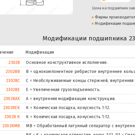
Цена на подшипник зав
Фирмы производите
Модификации подши
Модификации подшипника 23
ачение
Модификация
23028
Основное конструктивное исполнение.
23028B
B = однокомпонентное ребристое внутреннее кольц
23028C
С = Необслуживаемые концы стержней, внутренняя 
23028E
Е = Увеличенная грузоподъемность.
23028AX
A = внутренняя модификация конструкции.
23028EK
К = Коническая посадка, конусность 1:12.
23028 K
К = Коническая посадка, конусность 1:12.
23028MB
MB = Обработанный латунный сепаратор с внутренн
BK = K = коническое отверстие, конус 1:12. D1 = См