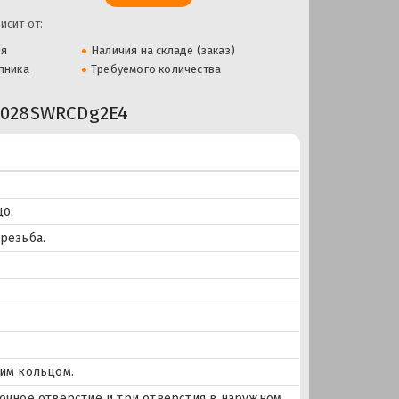
исит от:
ля
Наличия на складе (заказ)
пника
Требуемого количества
028SWRCDg2E4
о.
резьба.
им кольцом.
азочное отверстие и три отверстия в наружном