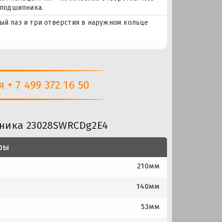
 подшипника.
чный паз и три отверстия в наружном кольце
+ 7 499 372 16 50
ника 23028SWRCDg2E4
ры
210мм
140мм
53мм