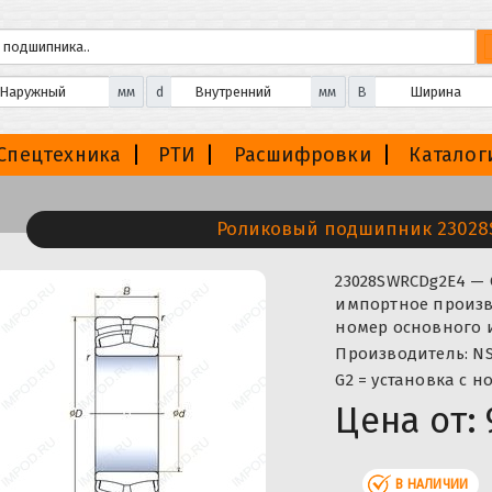
мм
d
мм
B
Спецтехника
РТИ
Расшифровки
Каталог
Роликовый подшипник 23028
23028SWRCDg2E4 —
импортное произво
номер основного и
Производитель: NS
G2 = установка с 
Цена от:
В НАЛИЧИИ