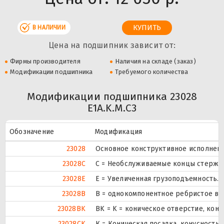
В НАЛИЧИИ
Цена на подшипник зависит от:
Фирмы производителя
Наличия на складе (заказ)
Модификации подшипника
Требуемого количества
Модификации подшипника 23028
E1A.K.M.C3
Обозначение
Модификация
23028
Основное конструктивное исполнени
23028C
С = Необслуживаемые концы стержне
23028E
Е = Увеличенная грузоподъемность.
23028B
B = однокомпонентное ребристое вн
23028BK
BK = K = коническое отверстие, кону
23028CK
К = Коническая посадка, конусность 1