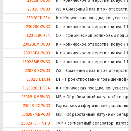
23028 KW33
K = коническое отверстие, конус 1:1
23028 CW33
W3 = Смазочный паз и три отверсти
23028CDKE4
К = Коническая посадка, конусность 1
23028CKW33
K = коническое отверстие, конус 1:1
TL23028CDE4
CD = сферический роликовый подшип
23028EMKW33
K = коническое отверстие, конус 1:1
23028EAKW33
K = коническое отверстие, конус 1:1
23028MBKW33
K = коническое отверстие, конус 1:1
23028 KCW33
W3 = Смазочный паз и три отверсти
23028 E1A.M
E1 = Проектирование повышенной е
TL23028CDKE4
К = Коническая посадка, конусность 1
23028 KMBW33
MB = Обработанный латунный сепарат
23028 CC/W33
Радиальный сферический роликоподш
23028-MB-W33
MB = Обработанный латунный сепарат
23028-E1-TVPB
TVP = сегментный сепаратор, изгот