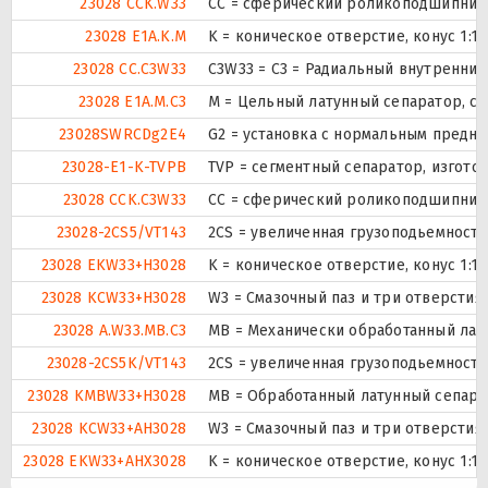
23028 CCK.W33
CC = сферический роликоподшипник к
23028 E1A.K.M
K = коническое отверстие, конус 1:
23028 CC.C3W33
C3W33 = C3 = Радиальный внутренний
23028 E1A.M.C3
M = Цельный латунный сепаратор, с
23028SWRCDg2E4
G2 = установка с нормальным предна
23028-E1-K-TVPB
TVP = сегментный сепаратор, изгот
23028 CCK.C3W33
CC = сферический роликоподшипник к
23028-2CS5/VT143
2CS = увеличенная грузоподьемност
23028 EKW33+H3028
K = коническое отверстие, конус 1:1
23028 KCW33+H3028
W3 = Смазочный паз и три отверсти
23028 A.W33.MB.C3
MB = Механически обработанный лат
23028-2CS5K/VT143
2CS = увеличенная грузоподьемност
23028 KMBW33+H3028
MB = Обработанный латунный сепарат
23028 KCW33+AH3028
W3 = Смазочный паз и три отверсти
23028 EKW33+AHX3028
K = коническое отверстие, конус 1:1