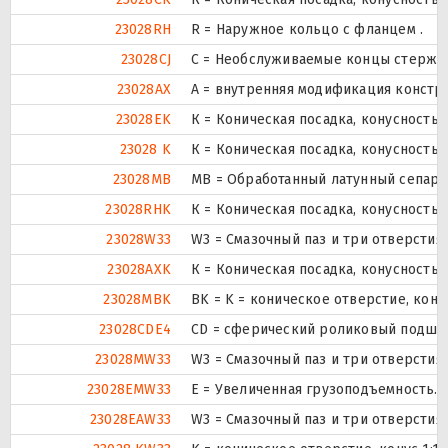
23028RH
R = Наружное кольцо с фланцем .
23028CJ
С = Необслуживаемые концы стержне
23028AX
A = внутренняя модификация констр
23028EK
К = Коническая посадка, конусность 1
23028 K
К = Коническая посадка, конусность 1
23028MB
MB = Обработанный латунный сепара
23028RHK
К = Коническая посадка, конусность 1
23028W33
W3 = Смазочный паз и три отверсти
23028AXK
К = Коническая посадка, конусность 1
23028MBK
BK = K = коническое отверстие, кону
23028CDE4
CD = сферический роликовый подшип
23028MW33
W3 = Смазочный паз и три отверсти
23028EMW33
E = Увеличенная грузоподъемность. 
23028EAW33
W3 = Смазочный паз и три отверсти