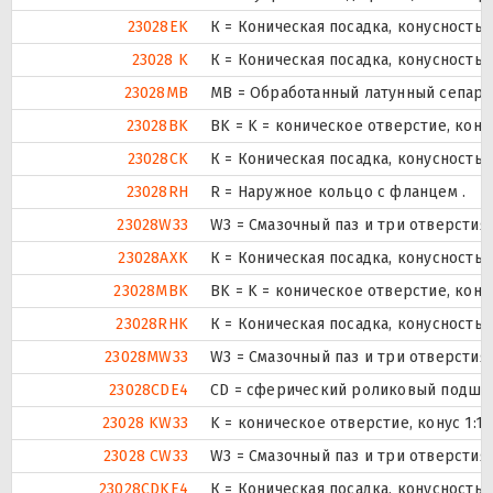
23028EK
К = Коническая посадка, конусность 1
23028 K
К = Коническая посадка, конусность 1
23028MB
MB = Обработанный латунный сепара
23028BK
BK = K = коническое отверстие, кону
23028CK
К = Коническая посадка, конусность 1
23028RH
R = Наружное кольцо с фланцем .
23028W33
W3 = Смазочный паз и три отверсти
23028AXK
К = Коническая посадка, конусность 1
23028MBK
BK = K = коническое отверстие, кону
23028RHK
К = Коническая посадка, конусность 1
23028MW33
W3 = Смазочный паз и три отверсти
23028CDE4
CD = сферический роликовый подшип
23028 KW33
K = коническое отверстие, конус 1:1
23028 CW33
W3 = Смазочный паз и три отверсти
23028CDKE4
К = Коническая посадка, конусность 1