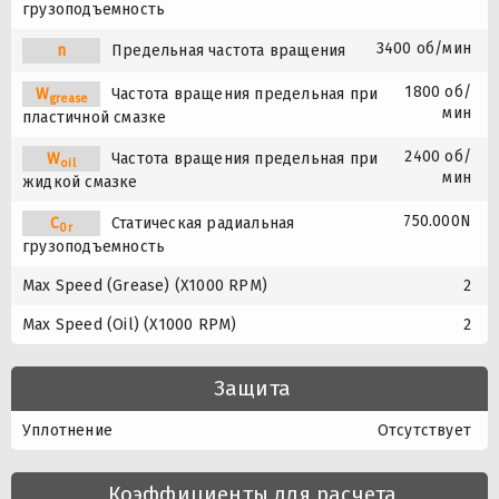
грузоподъемность
3400 об/мин
n
Предельная частота вращения
1800 об/
W
Частота вращения предельная при
grease
мин
пластичной смазке
2400 об/
W
Частота вращения предельная при
oil
мин
жидкой смазке
750.000N
C
Статическая радиальная
0r
грузоподъемность
Max Speed (Grease) (X1000 RPM)
2
Max Speed (Oil) (X1000 RPM)
2
Защита
Уплотнение
Отсутствует
Коэффициенты для расчета