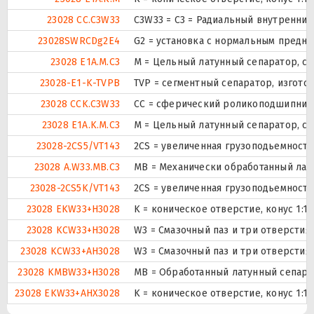
23028 CC.C3W33
C3W33 = C3 = Радиальный внутренний
23028SWRCDg2E4
G2 = установка с нормальным предна
23028 E1A.M.C3
M = Цельный латунный сепаратор, с
23028-E1-K-TVPB
TVP = сегментный сепаратор, изгот
23028 CCK.C3W33
CC = сферический роликоподшипник к
23028 E1A.K.M.C3
M = Цельный латунный сепаратор, с
23028-2CS5/VT143
2CS = увеличенная грузоподьемност
23028 A.W33.MB.C3
MB = Механически обработанный лат
23028-2CS5K/VT143
2CS = увеличенная грузоподьемност
23028 EKW33+H3028
K = коническое отверстие, конус 1:1
23028 KCW33+H3028
W3 = Смазочный паз и три отверсти
23028 KCW33+AH3028
W3 = Смазочный паз и три отверсти
23028 KMBW33+H3028
MB = Обработанный латунный сепарат
23028 EKW33+AHX3028
K = коническое отверстие, конус 1:1