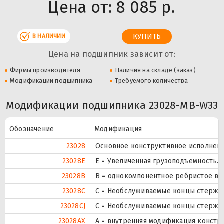
Цена от:
8 085 р.
В НАЛИЧИИ
Цена на подшипник зависит от:
Фирмы производителя
Наличия на складе (заказ)
Модификации подшипника
Требуемого количества
Модификации подшипника 23028-MB-W33
Обозначение
Модификация
23028
Основное конструктивное исполнени
23028E
Е = Увеличенная грузоподъемность.
23028B
B = однокомпонентное ребристое вн
23028C
С = Необслуживаемые концы стержне
23028CJ
С = Необслуживаемые концы стержне
23028AX
A = внутренняя модификация констр