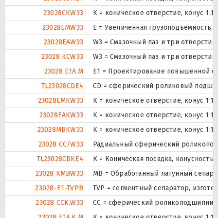
23028CKW33
K = коническое отверстие, конус 1:1
23028EMW33
E = Увеличенная грузоподъемность. 
23028EAW33
W3 = Смазочный паз и три отверсти
23028 KCW33
W3 = Смазочный паз и три отверсти
23028 E1A.M
E1 = Проектирование повышенной е
TL23028CDE4
CD = сферический роликовый подшип
23028EMKW33
K = коническое отверстие, конус 1:1
23028EAKW33
K = коническое отверстие, конус 1:1
23028MBKW33
K = коническое отверстие, конус 1:1
23028 CC/W33
Радиальный сферический роликоподш
TL23028CDKE4
К = Коническая посадка, конусность 1
23028 KMBW33
MB = Обработанный латунный сепарат
23028-E1-TVPB
TVP = сегментный сепаратор, изгот
23028 CCK.W33
CC = сферический роликоподшипник к
23028 E1A.K.M
K = коническое отверстие, конус 1: