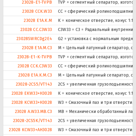
23028-E1-TVPB
TVP = сегментный сепаратор, изгот
23028 CCK.W33
CC = сферический роликоподшипник к
23028 E1A.K.M
K = коническое отверстие, конус 1:
23028 CC.C3W33
C3W33 = C3 = Радиальный внутренний
23028SWRCDg2E4
G2 = установка с нормальным предна
23028 E1A.M.C3
M = Цельный латунный сепаратор, с
23028-E1-K-TVPB
TVP = сегментный сепаратор, изгот
23028 CCK.C3W33
CC = сферический роликоподшипник к
23028 E1A.K.M.C3
M = Цельный латунный сепаратор, с
23028-2CS5/VT143
2CS = увеличенная грузоподьемност
23028 EKW33+H3028
K = коническое отверстие, конус 1:1
23028 KCW33+H3028
W3 = Смазочный паз и три отверсти
23028 A.W33.MB.C3
MB = Механически обработанный лат
23028-2CS5K/VT143
2CS = увеличенная грузоподьемност
23028 KCW33+AH3028
W3 = Смазочный паз и три отверсти