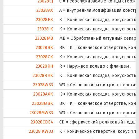
23028CJ
С = Необслуживаемые концы стержне
23028AX
A = внутренняя модификация констр
23028EK
К = Коническая посадка, конусность 1
23028 K
К = Коническая посадка, конусность 1
23028MB
MB = Обработанный латунный сепара
23028BK
BK = K = коническое отверстие, кону
23028CK
К = Коническая посадка, конусность 1
23028RH
R = Наружное кольцо с фланцем .
23028RHK
К = Коническая посадка, конусность 1
23028W33
W3 = Смазочный паз и три отверсти
23028AXK
К = Коническая посадка, конусность 1
23028MBK
BK = K = коническое отверстие, кону
23028MW33
W3 = Смазочный паз и три отверсти
23028CDE4
CD = сферический роликовый подшип
23028 KW33
K = коническое отверстие, конус 1:1