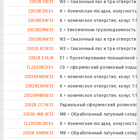
23028 CW33
W3 = Смазочный паз и три отверсти
23028CDKE4
К = Коническая посадка, конусность 1
23028CKW33
K = коническое отверстие, конус 1:1
23028EMW33
E = Увеличенная грузоподъемность. 
23028EAW33
W3 = Смазочный паз и три отверсти
23028 KCW33
W3 = Смазочный паз и три отверсти
23028 E1A.M
E1 = Проектирование повышенной е
TL23028CDE4
CD = сферический роликовый подшип
23028EMKW33
K = коническое отверстие, конус 1:1
23028EAKW33
K = коническое отверстие, конус 1:1
23028MBKW33
K = коническое отверстие, конус 1:1
23028 CC/W33
Радиальный сферический роликоподш
23028-MB-W33
MB = Обработанный латунный сепарат
TL23028CDKE4
К = Коническая посадка, конусность 1
23028 KMBW33
MB = Обработанный латунный сепарат