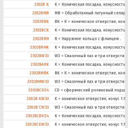
23028 K
К = Коническая посадка, конусность 1
23028MB
MB = Обработанный латунный сепара
23028BK
BK = K = коническое отверстие, кону
23028CK
К = Коническая посадка, конусность 1
23028RH
R = Наружное кольцо с фланцем .
23028RHK
К = Коническая посадка, конусность 1
23028W33
W3 = Смазочный паз и три отверсти
23028AXK
К = Коническая посадка, конусность 1
23028MBK
BK = K = коническое отверстие, кону
23028MW33
W3 = Смазочный паз и три отверсти
23028CDE4
CD = сферический роликовый подшип
23028 KW33
K = коническое отверстие, конус 1:1
23028 CW33
W3 = Смазочный паз и три отверсти
23028CDKE4
К = Коническая посадка, конусность 1
23028CKW33
K = коническое отверстие, конус 1:1