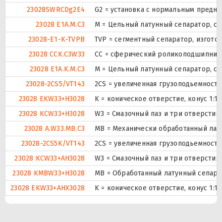
23028SWRCDg2E4
G2 = установка с нормальным предна
23028 E1A.M.C3
M = Цельный латунный сепаратор, с
23028-E1-K-TVPB
TVP = сегментный сепаратор, изгот
23028 CCK.C3W33
CC = сферический роликоподшипник к
23028 E1A.K.M.C3
M = Цельный латунный сепаратор, с
23028-2CS5/VT143
2CS = увеличенная грузоподьемност
23028 EKW33+H3028
K = коническое отверстие, конус 1:1
23028 KCW33+H3028
W3 = Смазочный паз и три отверсти
23028 A.W33.MB.C3
MB = Механически обработанный лат
23028-2CS5K/VT143
2CS = увеличенная грузоподьемност
23028 KCW33+AH3028
W3 = Смазочный паз и три отверсти
23028 KMBW33+H3028
MB = Обработанный латунный сепарат
23028 EKW33+AHX3028
K = коническое отверстие, конус 1:1