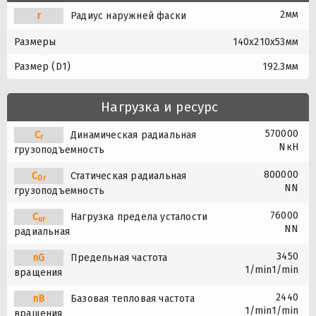
2мм
r
Радиус наружней фаски
Размеры
140x210x53мм
Размер (D1)
192.3мм
Нагрузка и ресурс
570000
C
Динамическая радиальная
r
NкН
грузоподъемность
800000
C
Статическая радиальная
0r
NN
грузоподъемность
76000
C
Нагрузка предела усталости
ur
NN
радиальная
3450
nG
Предельная частота
1/min1/min
вращения
2440
nB
Базовая тепловая частота
1/min1/min
вращения