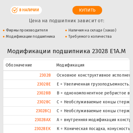
В НАЛИЧИИ
Цена на подшипник зависит от:
Фирмы производителя
Наличия на складе (заказ)
Модификации подшипника
Требуемого количества
Модификации подшипника 23028 E1A.M
Обозначение
Модификация
23028
Основное конструктивное исполнени
23028E
Е = Увеличенная грузоподъемность.
23028B
B = однокомпонентное ребристое вн
23028C
С = Необслуживаемые концы стержне
23028CJ
С = Необслуживаемые концы стержне
23028AX
A = внутренняя модификация констр
23028EK
К = Коническая посадка, конусность 1