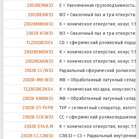
23028EMW33
E = Увеличенная грузоподъемность. 
23028EAW33
W3 = Смазочный паз и три отверсти
23028MBKW33
K = коническое отверстие, конус 1:1
23028 KCW33
W3 = Смазочный паз и три отверсти
TL23028CDE4
CD = сферический роликовый подшип
23028EMKW33
K = коническое отверстие, конус 1:1
23028EAKW33
K = коническое отверстие, конус 1:1
23028 CC/W33
Радиальный сферический роликоподш
23028-MB-W33
MB = Обработанный латунный сепарат
TL23028CDKE4
К = Коническая посадка, конусность 1
23028 KMBW33
MB = Обработанный латунный сепарат
23028-E1-TVPB
TVP = сегментный сепаратор, изгот
23028 CCK.W33
CC = сферический роликоподшипник к
23028 E1A.K.M
K = коническое отверстие, конус 1:
23028 CC.C3W33
C3W33 = C3 = Радиальный внутренний