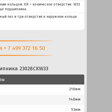
ним кольцом. KR = коническое отверстие. W33
ьце подшипника.
очный паз и три отверстия в наружном кольце
+ 7 499 372 16 50
ипника 23028CKW33
ры
210мм
140мм
53мм