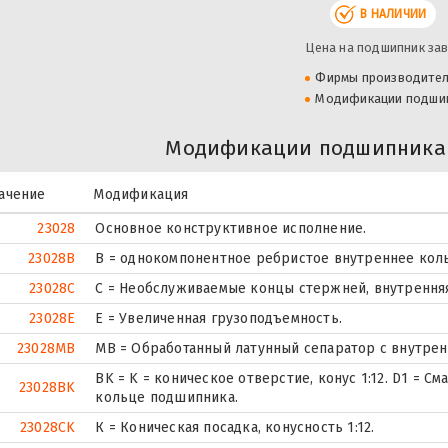
В НАЛИЧИИ
Цена на подшипник зав
Фирмы производите
Модификации подши
Модификации подшипника 
ачение
Модификация
23028
Основное конструктивное исполнение.
23028B
B = однокомпонентное ребристое внутреннее кол
23028C
С = Необслуживаемые концы стержней, внутренняя
23028E
Е = Увеличенная грузоподъемность.
23028MB
MB = Обработанный латунный сепаратор с внутре
BK = K = коническое отверстие, конус 1:12. D1 = 
23028BK
кольце подшипника.
23028CK
К = Коническая посадка, конусность 1:12.