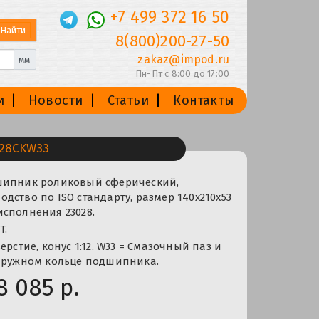
+7 499 372 16 50
8(800)200-27-50
zakaz@impod.ru
мм
Пн-Пт с 8:00 до 17:00
и
Новости
Статьи
Контакты
28CKW33
шипник роликовый сферический,
дство по ISO стандарту, размер 140x210x53
сполнения 23028.
T.
ерстие, конус 1:12. W33 = Смазочный паз и
наружном кольце подшипника.
8 085 р.