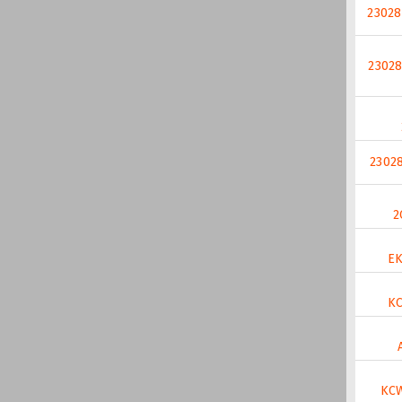
23028
2302
23028
2
E
K
KC