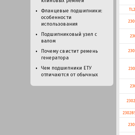
клиновых ремней
TL
Фланцевые подшипники:
особенности
23
использования
Подшипниковый узел с
23
валом
230
Почему свистит ремень
генератора
Чем подшипники ЕТУ
23
отличаются от обычных
23
230
2302
230