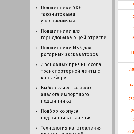
Подшипники SKF с
таконитовыми
уплотнениями
Подшипники для
горнодобывающей отрасли
Подшипники NSK для
T
роторных экскаваторов
7 основных причин схода
23
транспортерной ленты с
конвейера
2
Выбор качественного
аналога импортного
23
подшипника
2
Подбор корпуса
подшипника качения
Технология изготовления
23