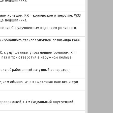
ьце подшипника.
ним кольцом. KR = коническое отверстие. W33
ьце подшипника.
ения С с улучшенным ведением роликов и,
рмированного стекловолокном полиамида PA66
C, с улучшенным управлением роликом. K =
й паз и три отверстия в наружном кольце
чески обработанный латунный сепаратор,
, чем обычно. W33 = Смазочная канавка и три
правляющей. C3 = Радиальный внутренний