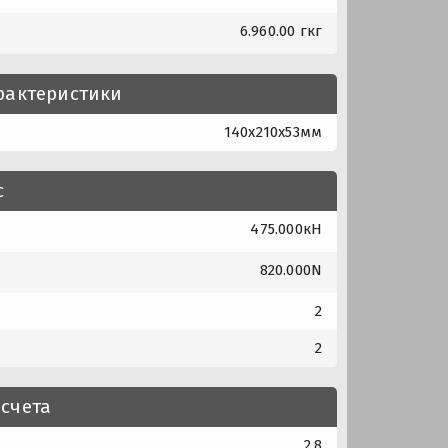
6.960.00 гкг
рактеристики
140x210x53мм
с
475.000кН
820.000N
2
2
счета
2.8