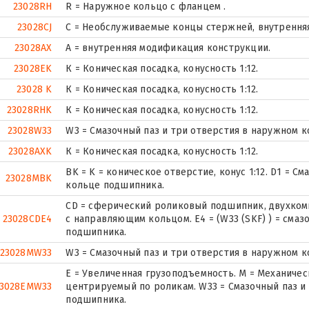
23028RH
R = Наружное кольцо с фланцем .
23028CJ
С = Необслуживаемые концы стержней, внутренняя
23028AX
A = внутренняя модификация конструкции.
23028EK
К = Коническая посадка, конусность 1:12.
23028 K
К = Коническая посадка, конусность 1:12.
23028RHK
К = Коническая посадка, конусность 1:12.
23028W33
W3 = Смазочный паз и три отверстия в наружном 
23028AXK
К = Коническая посадка, конусность 1:12.
BK = K = коническое отверстие, конус 1:12. D1 = 
23028MBK
кольце подшипника.
CD = сферический роликовый подшипник, двухком
23028CDE4
с направляющим кольцом. E4 = (W33 (SKF) ) = сма
подшипника.
23028MW33
W3 = Смазочный паз и три отверстия в наружном 
E = Увеличенная грузоподъемность. М = Механиче
3028EMW33
центрируемый по роликам. W33 = Смазочный паз и
подшипника.