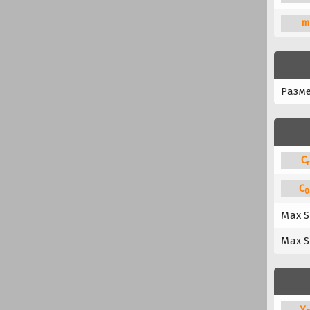
m
Разм
C
r
C
0
Max S
Max S
Y