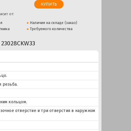
исит от:
ля
Наличия на складе (заказ)
пника
Требуемого количества
23028CKW33
ьцо.
 резьба.
нним кольцом.
Смазочное отверстие и три отверстия в наружном