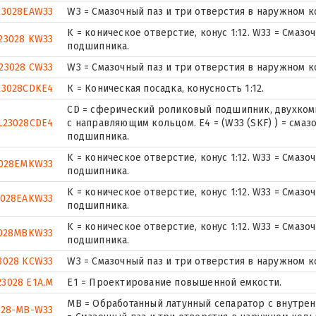
23028EAW33
W3 = Смазочный паз и три отверстия в наружном 
K = коническое отверстие, конус 1:12. W33 = Смаз
23028 KW33
подшипника.
23028 CW33
W3 = Смазочный паз и три отверстия в наружном 
23028CDKE4
К = Коническая посадка, конусность 1:12.
CD = сферический роликовый подшипник, двухком
L23028CDE4
с направляющим кольцом. E4 = (W33 (SKF) ) = сма
подшипника.
K = коническое отверстие, конус 1:12. W33 = Смаз
028EMKW33
подшипника.
K = коническое отверстие, конус 1:12. W33 = Смаз
3028EAKW33
подшипника.
K = коническое отверстие, конус 1:12. W33 = Смаз
028MBKW33
подшипника.
3028 KCW33
W3 = Смазочный паз и три отверстия в наружном 
23028 E1A.M
E1 = Проектирование повышенной емкости.
MB = Обработанный латунный сепаратор с внутрен
028-MB-W33