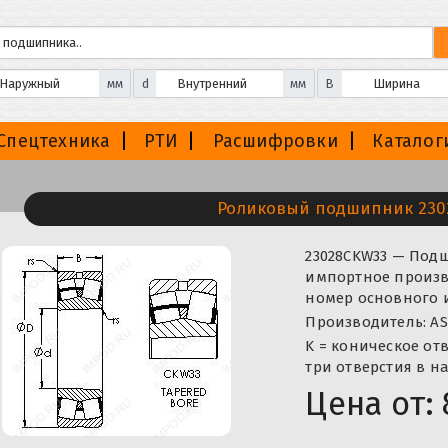
мм
d
мм
B
Спецтехника
РТИ
Расшифровки
Каталог
Роликовый подшипник 230
23028CKW33 — Под
импортное произво
номер основного и
Производитель: AS
K = коническое отв
три отверстия в 
Цена от: