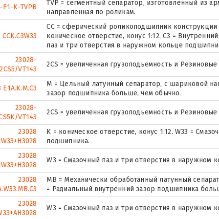
TVP = сегментный сепаратор, изготовленный из а
-E1-K-TVPB
направленная по роликам.
CC = сферический роликоподшипник конструкции 
8 CCK.C3W33
коническое отверстие, конус 1:12. C3 = Внутренни
паз и три отверстия в наружном кольце подшипни
23028-
2CS = увеличенная грузоподьемность и Резиновые
2CS5/VT143
M = Цельный латунный сепаратор, с шариковой на
 E1A.K.M.C3
зазор подшипника больше, чем обычно.
23028-
2CS = увеличенная грузоподьемность и Резиновые
CS5K/VT143
23028
K = коническое отверстие, конус 1:12. W33 = Смаз
KW33+H3028
подшипника.
23028
W3 = Смазочный паз и три отверстия в наружном 
CW33+H3028
23028
MB = Механически обработанный латунный сепарат
A.W33.MB.C3
= Радиальный внутренний зазор подшипника больш
23028
W3 = Смазочный паз и три отверстия в наружном 
W33+AH3028