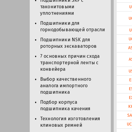
Подшипники SKF с
таконитовыми
U
уплотнениями
U
Подшипники для
горнодобывающей отрасли
U
U
Подшипники NSK для
роторных экскаваторов
A
7 основных причин схода
A
транспортерной ленты с
конвейера
U
Выбор качественного
E
аналога импортного
E
подшипника
E
Подбор корпуса
K
подшипника качения
SA
Технология изготовления
UC
клиновых ремней