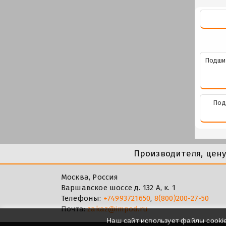
Подши
Под
Производителя, цен
Москва, Россия
Варшавское шоссе д. 132 А, к. 1
Телефоны:
+74993721650
,
8(800)200-27-50
Почта:
zakaz@impod.ru
Наш сайт использует файлы cooki