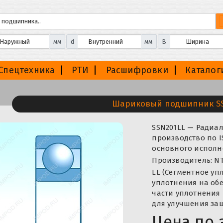
мм
d
мм
B
Спецтехника
РТИ
Расшифровки
Каталог
Шариковый подшипник SS
SSN201LL — Ради
производство по I
основного исполне
Производитель: NT
LL (Сегментное уп
уплотнения на обе
части уплотнения 
для улучшения защ
Цена по 