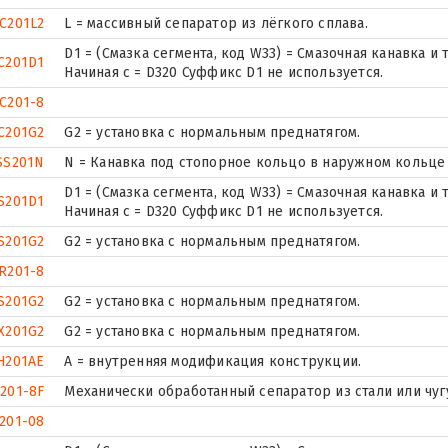
C201L2
L = массивный сепаратор из лёгкого сплава.
D1 = (Смазка сегмента, код W33) = Смазочная канавка 
C201D1
Начиная с = D320 Суффикс D1 не используется.
C201-8
C201G2
G2 = установка с нормальным преднатягом.
SS201N
N = Канавка под стопорное кольцо в наружном кольце
D1 = (Смазка сегмента, код W33) = Смазочная канавка 
S201D1
Начиная с = D320 Суффикс D1 не используется.
S201G2
G2 = установка с нормальным преднатягом.
R201-8
S201G2
G2 = установка с нормальным преднатягом.
X201G2
G2 = установка с нормальным преднатягом.
H201AE
A = внутренняя модификация конструкции.
201-8F
Механически обработанный сепаратор из стали или чуг
201-08