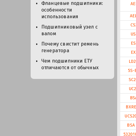
Фланцевые подшипники:
AE
особенности
AE
использования
CS
Подшипниковый узел с
валом
US
ES
Почему свистит ремень
генератора
EX
Чем подшипники ЕТУ
LD2
отличаются от обычных
5S-
SC2
UC2
BS
BXRE
UCS2
BSA 
53201