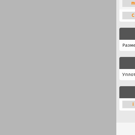
m
C
Разм
Упло
i