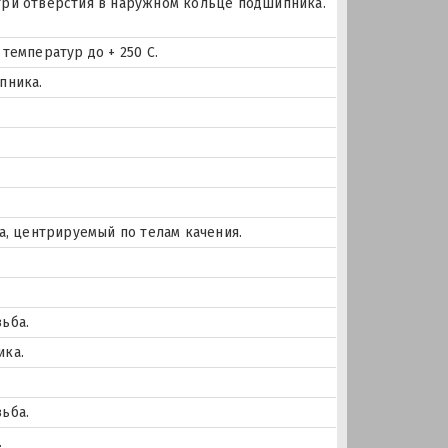
и три отверстия в наружном кольце подшипника.
температур до + 250 С.
пника.
а, центрируемый по телам качения.
ьба.
ика.
ьба.
.