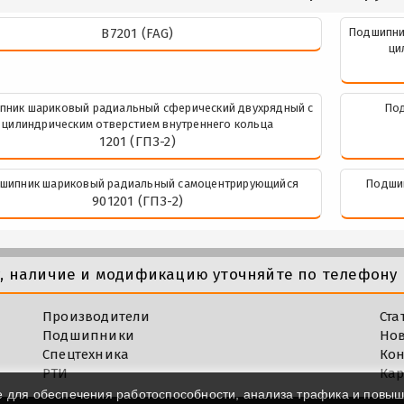
B7201 (FAG)
Подшипни
ци
пник шариковый радиальный сферический двухрядный с
Под
цилиндрическим отверстием внутреннего кольца
1201 (ГПЗ-2)
шипник шариковый радиальный самоцентрирующийся
Подши
901201 (ГПЗ-2)
у, наличие и модификацию уточняйте по телефону 
Производители
Ста
Подшипники
Но
Спецтехника
Кон
РТИ
Кар
e для обеспечения работоспособности, анализа трафика и повы