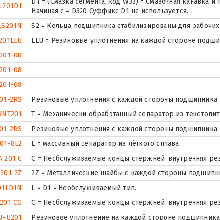
D1 = (Смазка сегмента, код W33) = Смазочная канавка 
L201D1
Начиная с = D320 Суффикс D1 не используется.
LS201N
S2 = Кольца подшипника стабилизированы для рабочих 
201LLU
LLU = Резиновые уплотнения на каждой стороне подши
201-08
201-08
201-08
01-2RS
Резиновые уплотнения с каждой стороны подшипника.
BNT201
T = Механически обработанный сепаратор из текстолит
01-2RS
Резиновые уплотнения с каждой стороны подшипника.
01-8L2
L = массивный сепаратор из лёгкого сплава.
A 201 C
С = Необслуживаемые концы стержней, внутренняя рез
201-2Z
2Z = Металлические шайбы с каждой стороны подшипн
01LD1N
L = D1 = Необслуживаемый тип.
201 CG
С = Необслуживаемые концы стержней, внутренняя рез
U+U201
Резиновое уплотнение на каждой стороне подшипника