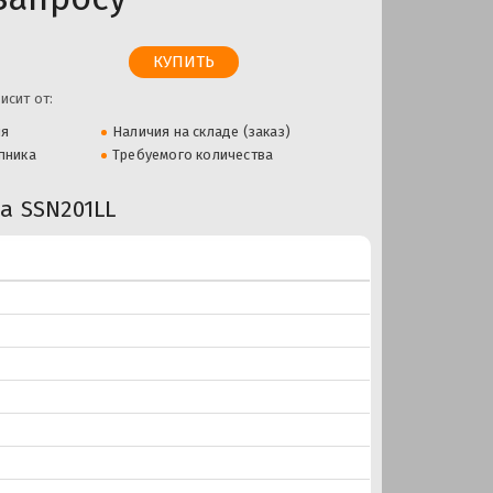
исит от:
ля
Наличия на складе (заказ)
пника
Требуемого количества
 SSN201LL