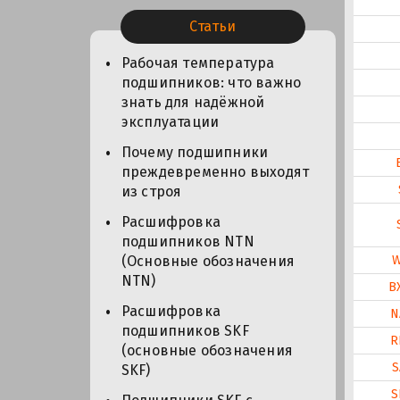
Статьи
Рабочая температура
подшипников: что важно
знать для надёжной
эксплуатации
Почему подшипники
преждевременно выходят
из строя
Расшифровка
подшипников NTN
(Основные обозначения
NTN)
B
Расшифровка
N
подшипников SKF
R
(основные обозначения
S
SKF)
S