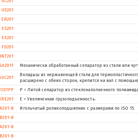
UC201
US201
ER201
ES201
EX201
FD201
BNT201
SA201F
Механически обработанный сепаратор из стали или чуг
Вкладыш из нержавеющей стали для термопластичного
SUC201
расширено с обеих сторон, крепится на вал с помощью
W201PP
P = Литой сепаратор из стеклонаполненного полиамида
XRE201
Е = Увеличенная грузоподъемность.
A201-8
Игольчатый роликоподшипник с размерами по ISO 15.
B201-8
A201-8
B201-8