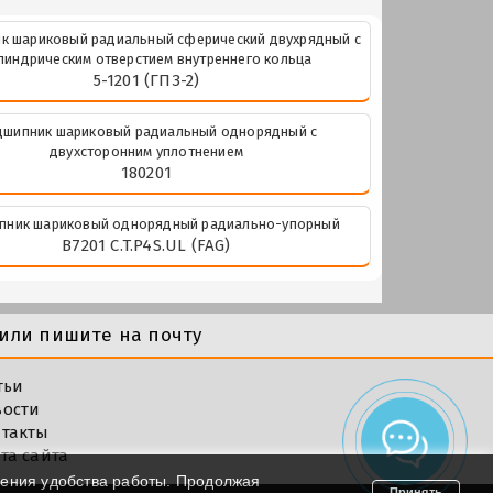
к шариковый радиальный сферический двухрядный с
линдрическим отверстием внутреннего кольца
5-1201 (ГПЗ-2)
шипник шариковый радиальный однорядный с
двухсторонним уплотнением
180201
пник шариковый однорядный радиально-упорный
B7201 C.T.P4S.UL (FAG)
или пишите на почту
тьи
вости
такты
та сайта
шения удобства работы. Продолжая
Принять