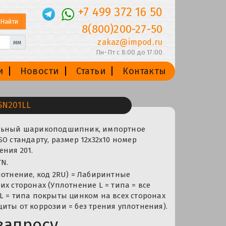
+7 499 372 16 50
8(800)200-27-50
zakaz@impod.ru
мм
Пн-Пт с 8:00 до 17:00
и
Новости
Статьи
Контакты
N201LL
альный шарикоподшипник, импортное
SO стандарту, размер 12x32x10 номер
ния 201.
N.
лотнение, код 2RU) = Лабиринтные
их сторонах (Уплотнение L = типа = все
L = типа покрыты цинком на всех сторонах
иты от коррозии = без трения уплотнения).
запросу