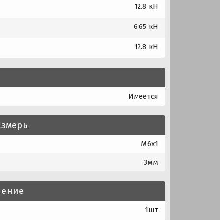
12.8 кН
6.65 кН
12.8 кН
Имеется
азмеры
M6x1
3мм
нение
1шт