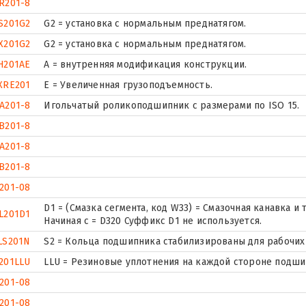
R201-8
S201G2
G2 = установка с нормальным преднатягом.
X201G2
G2 = установка с нормальным преднатягом.
H201AE
A = внутренняя модификация конструкции.
XRE201
Е = Увеличенная грузоподъемность.
A201-8
Игольчатый роликоподшипник с размерами по ISO 15.
B201-8
A201-8
B201-8
201-08
D1 = (Смазка сегмента, код W33) = Смазочная канавка 
L201D1
Начиная с = D320 Суффикс D1 не используется.
LS201N
S2 = Кольца подшипника стабилизированы для рабочих 
201LLU
LLU = Резиновые уплотнения на каждой стороне подши
201-08
201-08