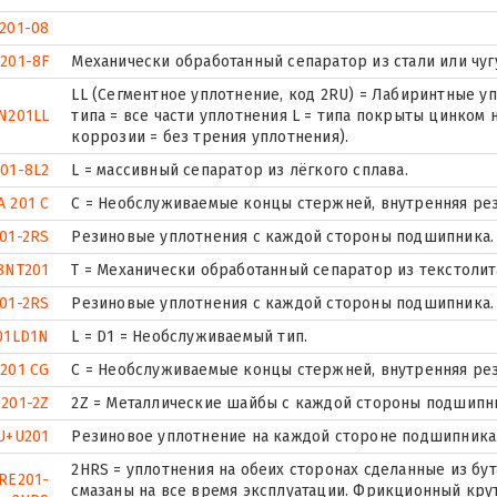
201-08
201-8F
Механически обработанный сепаратор из стали или чуг
LL (Сегментное уплотнение, код 2RU) = Лабиринтные уп
N201LL
типа = все части уплотнения L = типа покрыты цинком 
коррозии = без трения уплотнения).
01-8L2
L = массивный сепаратор из лёгкого сплава.
A 201 C
С = Необслуживаемые концы стержней, внутренняя рез
01-2RS
Резиновые уплотнения с каждой стороны подшипника.
BNT201
T = Механически обработанный сепаратор из текстолит
01-2RS
Резиновые уплотнения с каждой стороны подшипника.
01LD1N
L = D1 = Необслуживаемый тип.
201 CG
С = Необслуживаемые концы стержней, внутренняя рез
201-2Z
2Z = Металлические шайбы с каждой стороны подшипн
U+U201
Резиновое уплотнение на каждой стороне подшипника
2HRS = уплотнения на обеих сторонах сделанные из бу
RE201-
смазаны на все время эксплуатации. Фрикционный кру