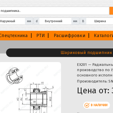
мм
d
мм
B
Спецтехника
РТИ
Расшифровки
Каталог
Шариковый подшипник 
EX201 — Радиаль
производство по I
основного исполне
Производитель: SN
Цена от:
В НАЛИЧИИ