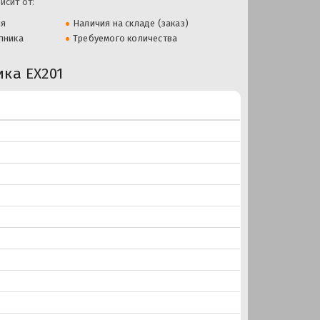
исит от:
ля
Наличия на складе (заказ)
пника
Требуемого количества
ка EX201