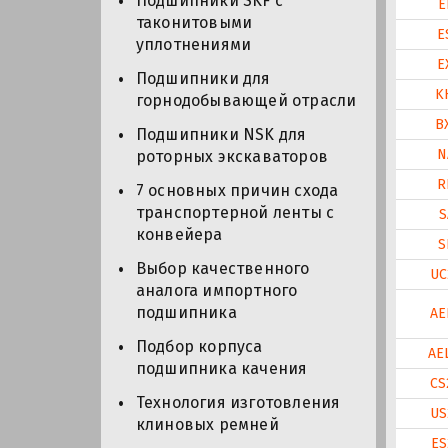
Подшипники SKF с
E
таконитовыми
E
уплотнениями
E
Подшипники для
K
горнодобывающей отрасли
B
Подшипники NSK для
N
роторных экскаваторов
R
7 основных причин схода
транспортерной ленты с
S
конвейера
S
Выбор качественного
UC
аналога импортного
подшипника
AE
Подбор корпуса
AE
подшипника качения
CS
Технология изготовления
US
клиновых ремней
ES