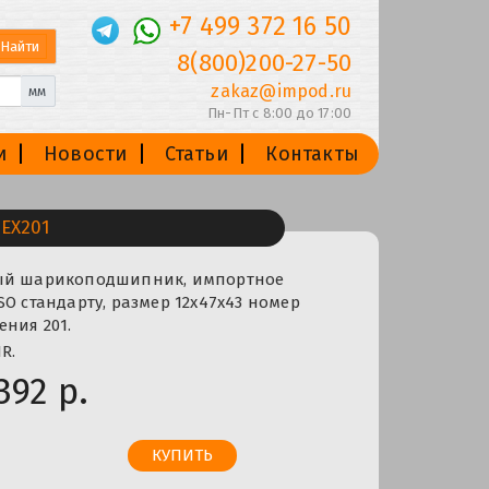
+7 499 372 16 50
8(800)200-27-50
zakaz@impod.ru
мм
Пн-Пт с 8:00 до 17:00
и
Новости
Статьи
Контакты
EX201
ный шарикоподшипник, импортное
SO стандарту, размер 12x47x43 номер
ния 201.
R.
392 р.