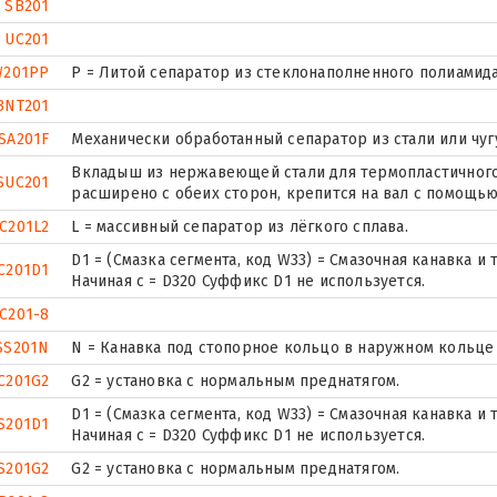
SB201
UC201
W201PP
P = Литой сепаратор из стеклонаполненного полиамида
BNT201
SA201F
Механически обработанный сепаратор из стали или чуг
Вкладыш из нержавеющей стали для термопластичного
SUC201
расширено с обеих сторон, крепится на вал с помощью
C201L2
L = массивный сепаратор из лёгкого сплава.
D1 = (Смазка сегмента, код W33) = Смазочная канавка 
C201D1
Начиная с = D320 Суффикс D1 не используется.
C201-8
SS201N
N = Канавка под стопорное кольцо в наружном кольце
C201G2
G2 = установка с нормальным преднатягом.
D1 = (Смазка сегмента, код W33) = Смазочная канавка 
S201D1
Начиная с = D320 Суффикс D1 не используется.
S201G2
G2 = установка с нормальным преднатягом.