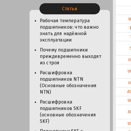
Статьи
Рабочая температура
подшипников: что важно
знать для надёжной
эксплуатации
Почему подшипники
преждевременно выходят
U
из строя
U
Расшифровка
подшипников NTN
U
(Основные обозначения
A
NTN)
U
Расшифровка
подшипников SKF
A
(основные обозначения
SKF)
U