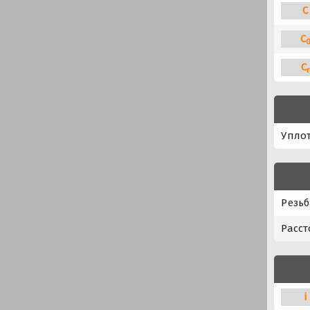
C
C
C
r
Упло
Резьб
Расст
i