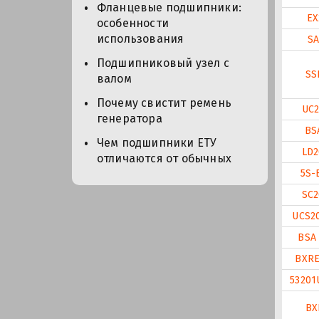
Фланцевые подшипники:
EX
особенности
использования
SA
Подшипниковый узел с
SS
валом
Почему свистит ремень
UC2
генератора
BS
Чем подшипники ЕТУ
LD2
отличаются от обычных
5S-
SC2
UCS2
BSA 
BXRE
53201
BX