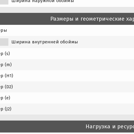
Ширина наружной обоймы
Размеры и геометрические ха
еры
Ширина внутренней обоймы
1
р (s)
р (m)
р (H1)
р (D2)
р (e)
р (J2)
Нагрузка и ресур