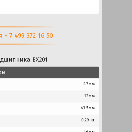
+ 7 499 372 16 50
одшипника EX201
ры
47мм
12мм
43.5мм
0.29 кг
16мм