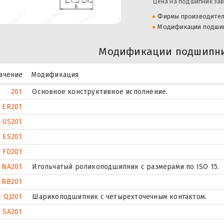
Цена на подшипник зав
Фирмы производите
Модификации подши
Модификации подшипни
ачение
Модификация
201
Основное конструктивное исполнение.
ER201
US201
ES201
FD201
NA201
Игольчатый роликоподшипник с размерами по ISO 15.
RB201
QJ201
Шарикоподшипник с четырехточечным контактом.
SA201