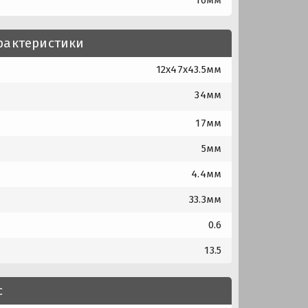
рактеристики
12x47x43.5мм
34мм
17мм
5мм
4.4мм
33.3мм
0.6
13.5
с