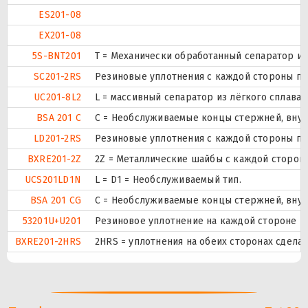
ES201-08
EX201-08
5S-BNT201
T = Механически обработанный сепаратор из
SC201-2RS
Резиновые уплотнения с каждой стороны п
UC201-8L2
L = массивный сепаратор из лёгкого сплава.
BSA 201 C
С = Необслуживаемые концы стержней, внут
LD201-2RS
Резиновые уплотнения с каждой стороны п
BXRE201-2Z
2Z = Металлические шайбы с каждой сторон
UCS201LD1N
L = D1 = Необслуживаемый тип.
BSA 201 CG
С = Необслуживаемые концы стержней, внут
53201U+U201
Резиновое уплотнение на каждой стороне п
BXRE201-2HRS
2HRS = уплотнения на обеих сторонах сдела