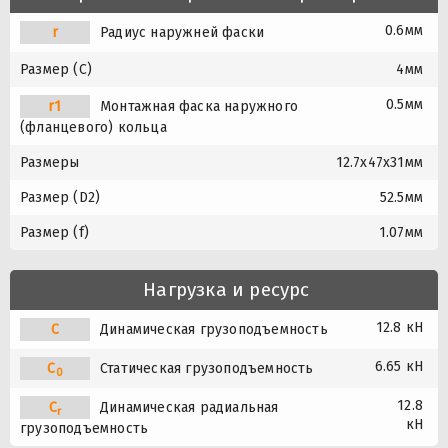
0.6мм
r
Радиус наружней фаски
Размер (C)
4мм
0.5мм
r1
Монтажная фаска наружного
(фланцевого) кольца
Размеры
12.7x47x31мм
Размер (D2)
52.5мм
Размер (f)
1.07мм
Нагрузка и ресурс
12.8 кН
C
Динамическая грузоподъемность
6.65 кН
C
Статическая грузоподъемность
0
12.8
C
Динамическая радиальная
r
кН
грузоподъемность