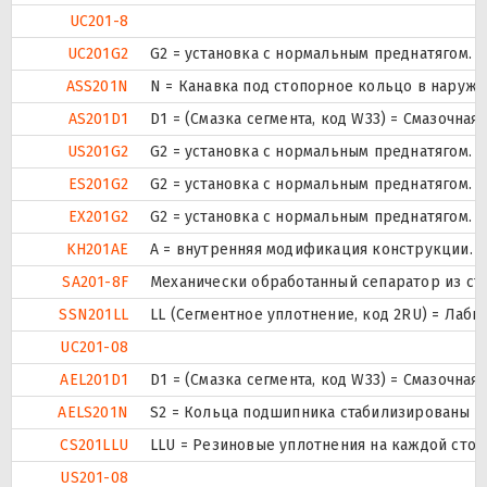
UC201-8
UC201G2
G2 = установка с нормальным преднатягом.
ASS201N
N = Канавка под стопорное кольцо в наруж
AS201D1
D1 = (Смазка сегмента, код W33) = Смазочна
US201G2
G2 = установка с нормальным преднатягом.
ES201G2
G2 = установка с нормальным преднатягом.
EX201G2
G2 = установка с нормальным преднатягом.
KH201AE
A = внутренняя модификация конструкции.
SA201-8F
Механически обработанный сепаратор из ста
SSN201LL
LL (Сегментное уплотнение, код 2RU) = Лаби
UC201-08
AEL201D1
D1 = (Смазка сегмента, код W33) = Смазочна
AELS201N
S2 = Кольца подшипника стабилизированы дл
CS201LLU
LLU = Резиновые уплотнения на каждой сто
US201-08