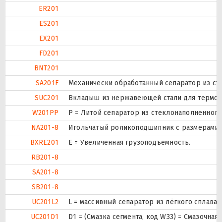
ER201
ES201
EX201
FD201
BNT201
SA201F
Механически обработанный сепаратор из ста
SUC201
Вкладыш из нержавеющей стали для термопл
W201PP
P = Литой сепаратор из стеклонаполненного
NA201-8
Игольчатый роликоподшипник с размерами п
BXRE201
Е = Увеличенная грузоподъемность.
RB201-8
SA201-8
SB201-8
UC201L2
L = массивный сепаратор из лёгкого сплава.
UC201D1
D1 = (Смазка сегмента, код W33) = Смазочна