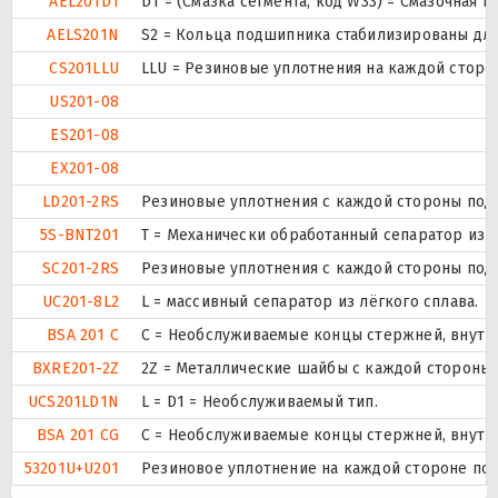
AEL201D1
D1 = (Смазка сегмента, код W33) = Смазочная 
AELS201N
S2 = Кольца подшипника стабилизированы для 
CS201LLU
LLU = Резиновые уплотнения на каждой сторо
US201-08
ES201-08
EX201-08
LD201-2RS
Резиновые уплотнения с каждой стороны под
5S-BNT201
T = Механически обработанный сепаратор из т
SC201-2RS
Резиновые уплотнения с каждой стороны под
UC201-8L2
L = массивный сепаратор из лёгкого сплава.
BSA 201 C
С = Необслуживаемые концы стержней, внутр
BXRE201-2Z
2Z = Металлические шайбы с каждой стороны
UCS201LD1N
L = D1 = Необслуживаемый тип.
BSA 201 CG
С = Необслуживаемые концы стержней, внутр
53201U+U201
Резиновое уплотнение на каждой стороне по