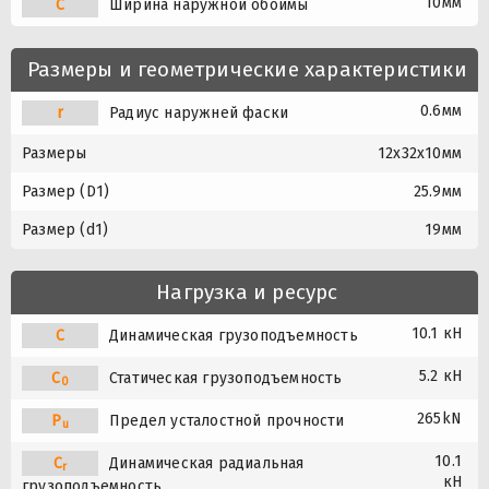
10мм
C
Ширина наружной обоймы
Размеры и геометрические характеристики
0.6мм
r
Радиус наружней фаски
Размеры
12x32x10мм
Размер (D1)
25.9мм
Размер (d1)
19мм
Нагрузка и ресурс
10.1 кН
C
Динамическая грузоподъемность
5.2 кН
C
Статическая грузоподъемность
0
265kN
P
Предел усталостной прочности
u
10.1
C
Динамическая радиальная
r
кН
грузоподъемность