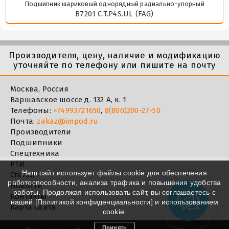
Подшипник шариковый однорядный радиально-упорный
B7201 C.T.P4S.UL (FAG)
Производителя, цену, наличие и модификацию
уточняйте по телефону или пишите на почту
Москва, Россия
Варшавское шоссе д. 132 А, к. 1
Телефоны:
+74993721650
,
8(800)200-27-50
Почта:
zakaz@impod.ru
Производители
Подшипники
Спецтехника
РТИ
Наш сайт использует файлы cookie для обеспечения
Статьи
работоспособности, анализа трафика и повышения удобства
Новости
работы. Продолжая использовать сайт, вы соглашаетесь с
Контакты
нашей [
Политикой конфиденциальности
] и использованием
Карта сайта
cookie.
Принять