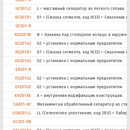
UC201L2
L = массивный сепаратор из лёгкого сплава.
UC201D1
D1 = (Смазка сегмента, код W33) = Смазочная 
UC201-8
ASS201N
N = Канавка под стопорное кольцо в наружно
UC201G2
G2 = установка с нормальным преднатягом.
AS201D1
D1 = (Смазка сегмента, код W33) = Смазочная 
US201G2
G2 = установка с нормальным преднатягом.
ER201-8
ES201G2
G2 = установка с нормальным преднатягом.
EX201G2
G2 = установка с нормальным преднатягом.
KH201AE
A = внутренняя модификация конструкции.
SA201-8F
Механически обработанный сепаратор из стали
SSN201LL
LL (Сегментное уплотнение, код 2RU) = Лабир
UC201-08