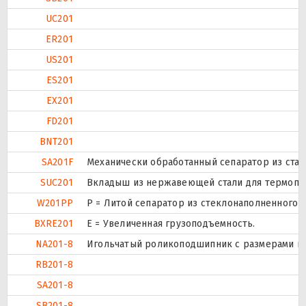
UC201
ER201
US201
ES201
EX201
FD201
BNT201
SA201F
Механически обработанный сепаратор из стали
SUC201
Вкладыш из нержавеющей стали для термоплас
W201PP
P = Литой сепаратор из стеклонаполненного п
BXRE201
Е = Увеличенная грузоподъемность.
NA201-8
Игольчатый роликоподшипник с размерами по 
RB201-8
SA201-8
SB201-8