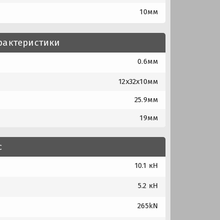
10мм
рактеристики
0.6мм
12x32x10мм
25.9мм
19мм
с
10.1 кН
5.2 кН
265kN