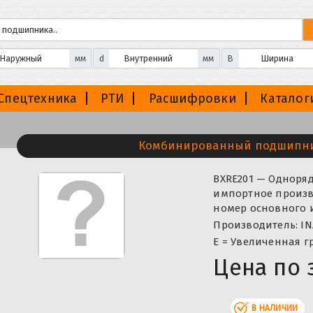
мм
d
мм
B
Спецтехника
РТИ
Расшифровки
Каталог
Комбинированный подшипни
BXRE201 — Однор
импортное произво
номер основного 
Производитель: IN
Е = Увеличенная г
Цена по 
В НАЛИЧИИ