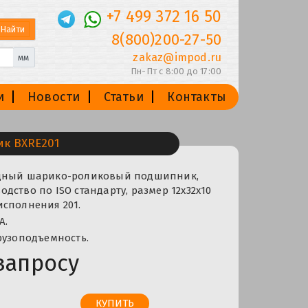
+7 499 372 16 50
8(800)200-27-50
zakaz@impod.ru
мм
Пн-Пт с 8:00 до 17:00
и
Новости
Статьи
Контакты
к BXRE201
ядный шарико-роликовый подшипник,
дство по ISO стандарту, размер 12x32x10
исполнения 201.
A.
рузоподъемность.
запросу