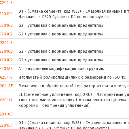
C201-8
D1 = (Смазка сегмента, код W33) = Смазочная канавка 
S201D1
Начиная с = D320 Суффикс D1 не используется.
C201G2
G2 = установка с нормальным преднатягом.
S201G2
G2 = установка с нормальным преднатягом.
R201-8
S201G2
G2 = установка с нормальным преднатягом.
X201G2
G2 = установка с нормальным преднатягом.
H201AE
A = внутренняя модификация конструкции.
A201-8
Игольчатый роликоподшипник с размерами по ISO 15.
201-8F
Механически обработанный сепаратор из стали или чуг
LL (Сегментное уплотнение, код 2RU) = Лабиринтные уп
N201LL
типа = все части уплотнения L = типа покрыты цинком 
коррозии = без трения уплотнения).
201-08
D1 = (Смазка сегмента, код W33) = Смазочная канавка 
L201D1
Начиная с = D320 Суффикс D1 не используется.