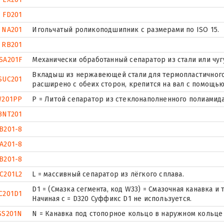
FD201
NA201
Игольчатый роликоподшипник с размерами по ISO 15.
RB201
SA201F
Механически обработанный сепаратор из стали или чуг
Вкладыш из нержавеющей стали для термопластичного
SUC201
расширено с обеих сторон, крепится на вал с помощью
W201PP
P = Литой сепаратор из стеклонаполненного полиамида
BNT201
B201-8
A201-8
B201-8
C201L2
L = массивный сепаратор из лёгкого сплава.
D1 = (Смазка сегмента, код W33) = Смазочная канавка 
C201D1
Начиная с = D320 Суффикс D1 не используется.
SS201N
N = Канавка под стопорное кольцо в наружном кольце