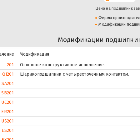
Цена на подшипник зав
Фирмы производите
Модификации подши
Модификации подшипник
ачение
Модификация
201
Основное конструктивное исполнение.
QJ201
Шарикоподшипник с четырехточечным контактом.
SA201
SB201
UC201
ER201
US201
ES201
EX201