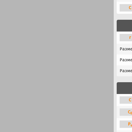
C
r
Разм
Разме
Разме
C
C
P