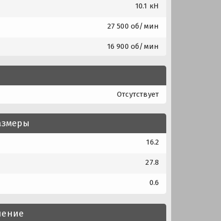
10.1 кН
27 500 об/мин
16 900 об/мин
Отсутствует
азмеры
16.2
27.8
0.6
нение