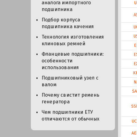
аналога импортного
U
подшипника
A
Подбор корпуса
подшипника качения
U
U
Технология изготовления
клиновых ремней
E
Фланцевые подшипники:
E
особенности
E
использования
K
Подшипниковый узел с
N
валом
SA
Почему свистит ремень
генератора
SS
Чем подшипники ЕТУ
отличаются от обычных
UC
AE