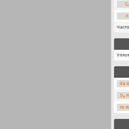
C
r
n
Част
Упло
da m
D
m
a
ra m