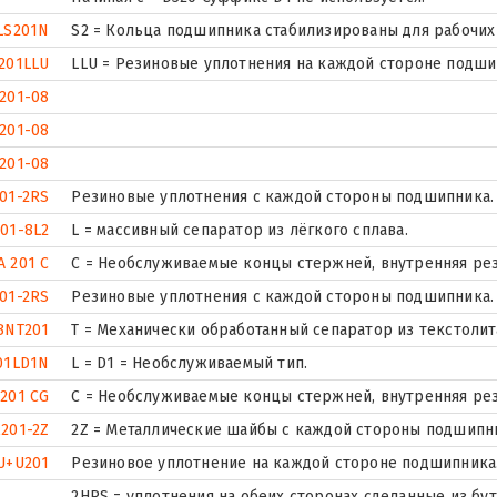
LS201N
S2 = Кольца подшипника стабилизированы для рабочих 
201LLU
LLU = Резиновые уплотнения на каждой стороне подши
201-08
201-08
201-08
01-2RS
Резиновые уплотнения с каждой стороны подшипника.
01-8L2
L = массивный сепаратор из лёгкого сплава.
A 201 C
С = Необслуживаемые концы стержней, внутренняя рез
01-2RS
Резиновые уплотнения с каждой стороны подшипника.
BNT201
T = Механически обработанный сепаратор из текстолит
01LD1N
L = D1 = Необслуживаемый тип.
201 CG
С = Необслуживаемые концы стержней, внутренняя рез
201-2Z
2Z = Металлические шайбы с каждой стороны подшипн
U+U201
Резиновое уплотнение на каждой стороне подшипника
2HRS = уплотнения на обеих сторонах сделанные из бу