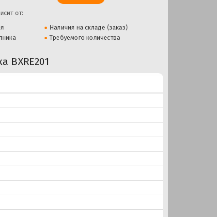
исит от:
ля
Наличия на складе (заказ)
пника
Требуемого количества
а BXRE201