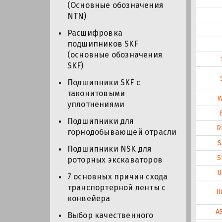
(Основные обозначения
NTN)
Расшифровка
подшипников SKF
(основные обозначения
SKF)
Подшипники SKF с
таконитовыми
уплотнениями
Подшипники для
R
горнодобывающей отрасли
S
Подшипники NSK для
S
роторных экскаваторов
U
7 основных причин схода
транспортерной ленты с
U
конвейера
A
Выбор качественного