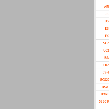
AE
CS
US
ES
EX
SC2
UC2
BS
LD2
5S-
UCS2
BSA 
BXRE
53201