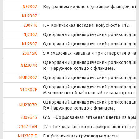
NF2307
Внутреннем кольце с двойным фланцем, вне
NH2307
2307 K
К = Коническая посадка, конусность 1:12.
NJ2307
Однорядный цилиндрический роликоподшипн
NU2307
Однорядный цилиндрический роликоподшипни
2307SK
S = смазочная канавка и три отверстия в на
Однорядный цилиндрический роликоподшипн
NJ2307R
R = Наружное кольцо с фланцем .
NUP2307
Однорядный цилиндрический роликоподшипни
Однорядный цилиндрический роликоподшипни
NU2307F
Механически обработанный сепаратор из ста
Однорядный цилиндрический роликоподшипни
NU2307R
R = Наружное кольцо с фланцем .
2307G15
G15 = Формованная литьевая клетка из арм
2307 TVH
TV = Твердая клетка из армированного стек
NH2307 E
Е = Увеличенная грузоподъемность.