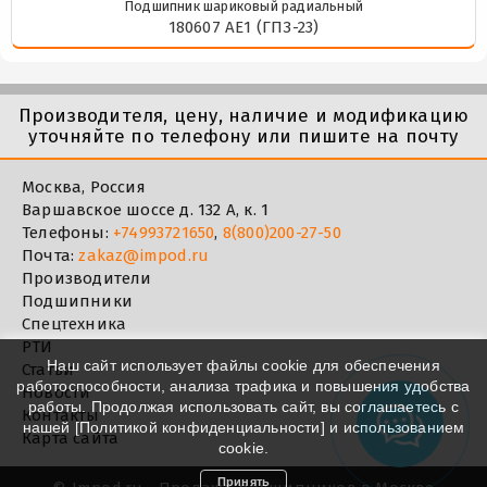
Подшипник шариковый радиальный
180607 АЕ1 (ГПЗ-23)
Производителя, цену, наличие и модификацию
уточняйте по телефону или пишите на почту
Москва, Россия
Варшавское шоссе д. 132 А, к. 1
Телефоны:
+74993721650
,
8(800)200-27-50
Почта:
zakaz@impod.ru
Производители
Подшипники
Спецтехника
РТИ
Наш сайт использует файлы cookie для обеспечения
Статьи
работоспособности, анализа трафика и повышения удобства
Новости
работы. Продолжая использовать сайт, вы соглашаетесь с
Контакты
нашей [
Политикой конфиденциальности
] и использованием
Карта сайта
cookie.
Принять