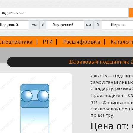
мм
d
мм
B
Спецтехника
РТИ
Расшифровки
Каталог
Шариковый подшипник 2
2307G15 — Подши
самоустанавливаю
стандарту, размер
Производитель: SN
G15 = Формованна
стекловолокном п
по центру.
Цена от: