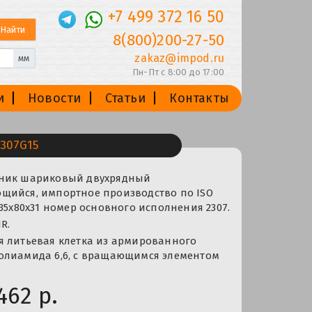
+7 499 372 16 50
8(800)200-27-50
zakaz@impod.ru
мм
Пн-Пт с 8:00 до 17:00
и
Новости
Статьи
Контакты
307G15
пник шариковый двухрядный
щийся, импортное производство по ISO
 35x80x31 номер основного исполнения 2307.
R.
я литьевая клетка из армированного
олиамида 6,6, с вращающимся элементом
462 р.