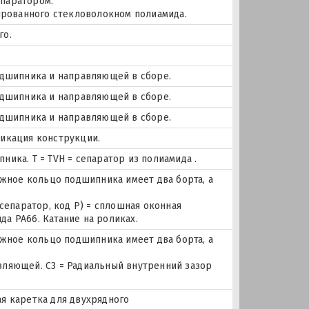
паратором.
мированного стекловолокном полиамида.
го.
одшипника и направляющей в сборе.
одшипника и направляющей в сборе.
одшипника и направляющей в сборе.
фикация конструкции.
ика. Т = TVH = сепаратор из полиамида .
ное кольцо подшипника имеет два борта, а
 сепаратор, код P) = сплошная оконная
а PA66. Катание на роликах.
ное кольцо подшипника имеет два борта, а
вляющей. C3 = Радиальный внутренний зазор
кая каретка для двухрядного