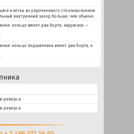
аяся клетка из упрочненного стекловолокном
альный внутренний зазор больше, чем обычно.
ное кольцо имеет два борта, наружное —
.
ное кольцо подшипника имеет два борта, а
.
пника
и реверса
и реверса
+ 7 499 372 16 50