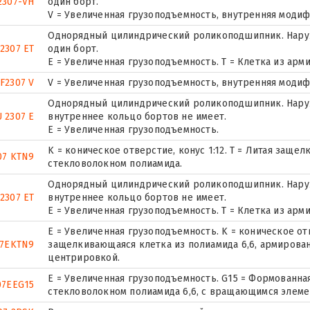
2307-VH
один борт.
V = Увеличенная грузоподъемность, внутренняя моди
Однорядный цилиндрический роликоподшипник. Наруж
2307 ET
один борт.
E = Увеличенная грузоподъемность. T = Клетка из ар
F2307 V
V = Увеличенная грузоподъемность, внутренняя моди
Однорядный цилиндрический роликоподшипник. Наруж
 2307 E
внутреннее кольцо бортов не имеет.
Е = Увеличенная грузоподъемность.
K = коническое отверстие, конус 1:12. T = Литая защ
07 KTN9
стекловолокном полиамида.
Однорядный цилиндрический роликоподшипник. Наруж
2307 ET
внутреннее кольцо бортов не имеет.
E = Увеличенная грузоподъемность. T = Клетка из ар
E = Увеличенная грузоподъемность. K = коническое отве
07EKTN9
защелкивающаяся клетка из полиамида 6,6, армирова
центрировкой.
E = Увеличенная грузоподъемность. G15 = Формованна
07EEG15
стекловолокном полиамида 6,6, с вращающимся элеме