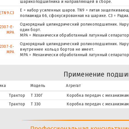
шарикоподшипника и направляющей в сборе.
E = набор усиленных шаров. TN9 = литая защелкивающ
ETN9.C3
полиамида 66, сфокусированная на шарике. C3 = Ради
Однорядный цилиндрический роликоподшипник. Наруж
2307-E-
один борт.
MPA
MPA = Механически обработанный латунный сепаратор
Однорядный цилиндрический роликоподшипник. Наруж
2307-E-
внутреннее кольцо бортов не имеет.
MPA
MPA = Механически обработанный латунный сепаратор
Применение подши
ика
Модель
Агрегат
Трактор
Т 330Г
Коробка передач с механизмам
Трактор
Т 330
Коробка передач с механизмам
Профессиональная консультация 