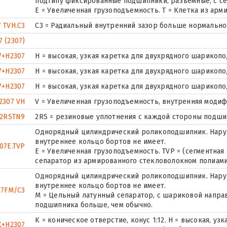
подтипу фиксированные подшипники, разъемные, с се
E = Увеличенная грузоподъемность. T = Клетка из ар
7 TVH.C3
C3 = Радиальный внутренний зазор больше нормально
7 (2307)
7+H2307
H = высокая, узкая каретка для двухрядного шарикоп
7+H2307
H = высокая, узкая каретка для двухрядного шарикоп
7+H2307
H = высокая, узкая каретка для двухрядного шарикоп
2307 VH
V = Увеличенная грузоподъемность, внутренняя моди
-2RSTN9
2RS = резиновые уплотнения с каждой стороны подшипн
Однорядный цилиндрический роликоподшипник. Наруж
внутреннее кольцо бортов не имеет.
07E.TVP
E = Увеличенная грузоподъемность. TVP = (сегментная
сепаратор из армированного стекловолокном полиамид
Однорядный цилиндрический роликоподшипник. Наруж
внутреннее кольцо бортов не имеет.
07FM/C3
M = Цельный латунный сепаратор, с шариковой напра
подшипника больше, чем обычно.
K = коническое отверстие, конус 1:12. H = высокая, уз
K+H2307