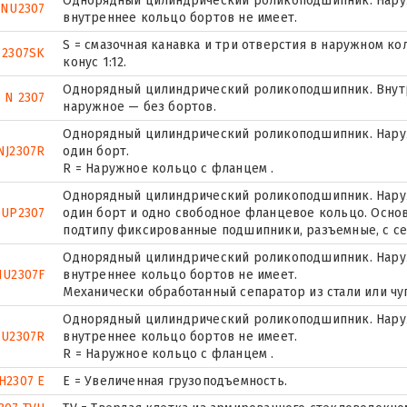
Однорядный цилиндрический роликоподшипник. Наруж
NU2307
внутреннее кольцо бортов не имеет.
S = смазочная канавка и три отверстия в наружном ко
2307SK
конус 1:12.
Однорядный цилиндрический роликоподшипник. Внутр
N 2307
наружное — без бортов.
Однорядный цилиндрический роликоподшипник. Наруж
NJ2307R
один борт.
R = Наружное кольцо с фланцем .
Однорядный цилиндрический роликоподшипник. Наруж
UP2307
один борт и одно свободное фланцевое кольцо. Основ
подтипу фиксированные подшипники, разъемные, с се
Однорядный цилиндрический роликоподшипник. Наруж
NU2307F
внутреннее кольцо бортов не имеет.
Механически обработанный сепаратор из стали или чу
Однорядный цилиндрический роликоподшипник. Наруж
U2307R
внутреннее кольцо бортов не имеет.
R = Наружное кольцо с фланцем .
H2307 E
Е = Увеличенная грузоподъемность.