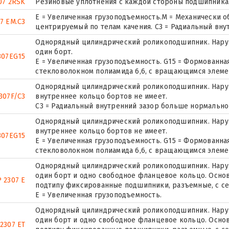
07 2RSK
Резиновые уплотнения с каждой стороны подшипника
E = Увеличенная грузоподъемность.M = Механически о
7 EM.C3
центрируемый по телам качения. C3 = Радиальный вну
Однорядный цилиндрический роликоподшипник. Наруж
один борт.
307EG15
E = Увеличенная грузоподъемность. G15 = Формованна
стекловолокном полиамида 6,6, с вращающимся элеме
Однорядный цилиндрический роликоподшипник. Наруж
307F/C3
внутреннее кольцо бортов не имеет.
C3 = Радиальный внутренний зазор больше нормально
Однорядный цилиндрический роликоподшипник. Наруж
внутреннее кольцо бортов не имеет.
307EG15
E = Увеличенная грузоподъемность. G15 = Формованна
стекловолокном полиамида 6,6, с вращающимся элеме
Однорядный цилиндрический роликоподшипник. Наруж
один борт и одно свободное фланцевое кольцо. Основ
 2307 E
подтипу фиксированные подшипники, разъемные, с се
Е = Увеличенная грузоподъемность.
Однорядный цилиндрический роликоподшипник. Наруж
один борт и одно свободное фланцевое кольцо. Основ
2307 ET