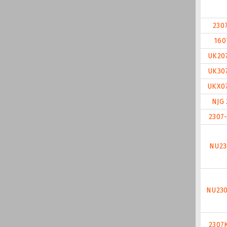
230
160
UK20
UK30
UKX0
NJG 
2307
NU23
NU23
2307