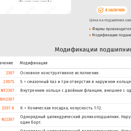
В НАЛИЧИИ
Цена на подшипник зав
Фирмы производите
Модификации подши
Модификации подшипник
ачение
Модификация
2307
Основное конструктивное исполнение.
2307S
S = смазочный паз и три отверстия в наружном кольц
NF2307
Внутреннем кольце с двойным фланцем, внешнее с од
NH2307
2307 K
К = Коническая посадка, конусность 1:12.
Однорядный цилиндрический роликоподшипник. Наруж
NJ2307
один борт.