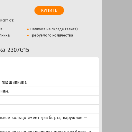
исит от:
ля
Наличия на складе (заказ)
пника
Требуемого количества
а 2307G15
е подшипника.
ним.
ное кольцо имеет два борта, наружное —