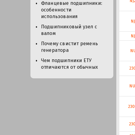
NJ
Фланцевые подшипники:
особенности
использования
NJ
Подшипниковый узел с
валом
NJ
Почему свистит ремень
генератора
NU
Чем подшипники ЕТУ
отличаются от обычных
23
NU
23
23