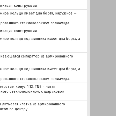
фикация конструкции.
ное кольцо имеет два борта, наружное —
мированного стекловолокном полиамида.
фикация конструкции.
ное кольцо подшипника имеет два борта, а
елкивающаяся сепаратор из армированного
ное кольцо подшипника имеет два борта, а
мированного стекловолокном полиамида.
рстие, конус 1:12. TN9 = литая
нного стекловолокном, с шариковой
я литьевая клетка из армированного
нтом по центру.