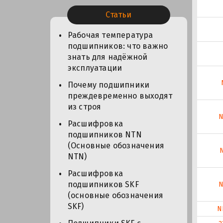
Статьи
Рабочая температура
подшипников: что важно
знать для надёжной
эксплуатации
Почему подшипники
преждевременно выходят
из строя
N
Расшифровка
подшипников NTN
(Основные обозначения
NTN)
Расшифровка
подшипников SKF
N
(основные обозначения
SKF)
N