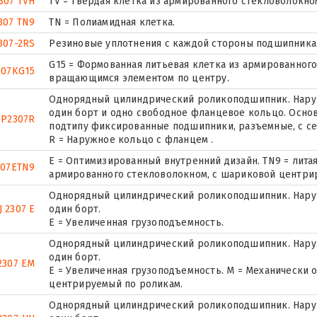
307 TVH
TV = Твердая клетка из армированного стекловолокно
307 TN9
TN = Полиамидная клетка.
307-2RS
Резиновые уплотнения с каждой стороны подшипника
G15 = Формованная литьевая клетка из армированного
307KG15
вращающимся элементом по центру.
Однорядный цилиндрический роликоподшипник. Наруж
один борт и одно свободное фланцевое кольцо. Основ
P2307R
подтипу фиксированные подшипники, разъемные, с се
R = Наружное кольцо с фланцем .
E = Оптимизированный внутренний дизайн. TN9 = лита
307ETN9
армированного стекловолокном, с шариковой центри
Однорядный цилиндрический роликоподшипник. Наруж
J 2307 E
один борт.
Е = Увеличенная грузоподъемность.
Однорядный цилиндрический роликоподшипник. Наруж
один борт.
2307 EM
E = Увеличенная грузоподъемность. М = Механически 
центрируемый по роликам.
Однорядный цилиндрический роликоподшипник. Наруж