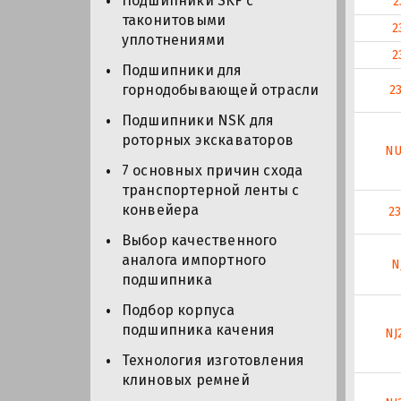
Подшипники SKF с
2
таконитовыми
2
уплотнениями
2
Подшипники для
горнодобывающей отрасли
2
Подшипники NSK для
роторных экскаваторов
NU
7 основных причин схода
транспортерной ленты с
конвейера
2
Выбор качественного
аналога импортного
N
подшипника
Подбор корпуса
подшипника качения
NJ
Технология изготовления
клиновых ремней