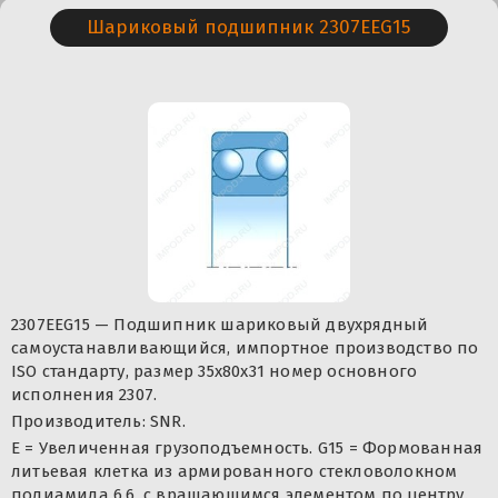
Шариковый подшипник 2307EEG15
2307EEG15 — Подшипник шариковый двухрядный
самоустанавливающийся, импортное производство по
ISO стандарту, размер 35x80x31 номер основного
исполнения 2307.
Производитель: SNR.
E = Увеличенная грузоподъемность. G15 = Формованная
литьевая клетка из армированного стекловолокном
полиамида 6,6, с вращающимся элементом по центру.