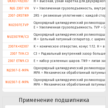
UKX07+H2307
H = высокая, узкая каретка для двухрядно
NJG 2307 VH
V = Увеличенная грузоподъемность, внутре
2307-2RSTN9
2RS = резиновые уплотнения с каждой сторо
Однорядный цилиндрический роликоподшипни
NU2307E.TVP
E = Увеличенная грузоподъемность. TVP = (
Однорядный цилиндрический роликоподшипни
NU2307FM/C3
M = Цельный латунный сепаратор, с шарико
2307K+H2307
K = коническое отверстие, конус 1:12. H = 
2307 TVH.C3
C3 = Радиальный внутренний зазор больше 
2307 ETN9.C3
E = набор усиленных шаров. TN9 = литая за
Однорядный цилиндрический роликоподшипн
NJ2307-E-MPA
MPA = Механически обработанный латунный 
Однорядный цилиндрический роликоподшипни
NU2307-E-MPA
MPA = Механически обработанный латунный 
Применение подшипника