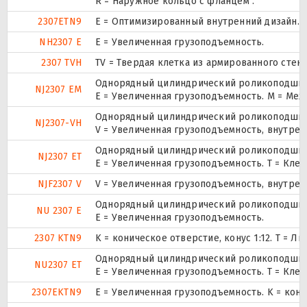
R = Наружное кольцо с фланцем .
2307ETN9
E = Оптимизированный внутренний дизайн. 
NH2307 E
Е = Увеличенная грузоподъемность.
2307 TVH
TV = Твердая клетка из армированного стек
Однорядный цилиндрический роликоподшипн
NJ2307 EM
E = Увеличенная грузоподъемность. М = Ме
Однорядный цилиндрический роликоподшипн
NJ2307-VH
V = Увеличенная грузоподъемность, внутре
Однорядный цилиндрический роликоподшипн
NJ2307 ET
E = Увеличенная грузоподъемность. T = Кле
NJF2307 V
V = Увеличенная грузоподъемность, внутре
Однорядный цилиндрический роликоподшипни
NU 2307 E
Е = Увеличенная грузоподъемность.
2307 KTN9
K = коническое отверстие, конус 1:12. T =
Однорядный цилиндрический роликоподшипни
NU2307 ET
E = Увеличенная грузоподъемность. T = Кле
2307EKTN9
E = Увеличенная грузоподъемность. K = кон