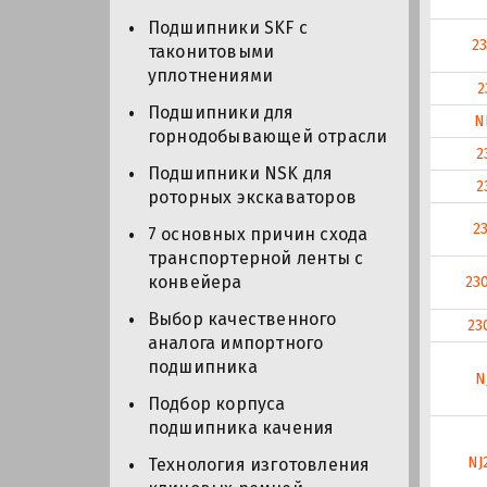
Подшипники SKF с
2
таконитовыми
уплотнениями
2
Подшипники для
N
горнодобывающей отрасли
2
Подшипники NSK для
2
роторных экскаваторов
2
7 основных причин схода
транспортерной ленты с
конвейера
23
Выбор качественного
23
аналога импортного
подшипника
N
Подбор корпуса
подшипника качения
NJ
Технология изготовления