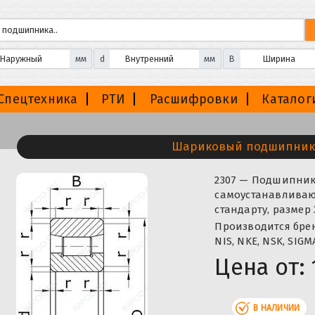
мм
d
мм
B
Спецтехника
РТИ
Расшифровки
Каталог
Шариковый подшипник
2307 — Подшипни
самоустанавливаю
стандарту, размер
Производится бренд
NIS, NKE, NSK, SIGM
Цена от:
В НАЛИЧИИ