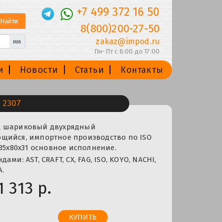
+7 499 372 16 50
8(800)200-27-50
zakaz@impod.ru
мм
Пн-Пт с 8:00 до 17:00
и
Новости
Статьи
Контакты
 2307
к шариковый двухрядный
щийся, импортное производство по ISO
 35x80x31 основное исполнение.
ами: AST, CRAFT, CX, FAG, ISO, KOYO, NACHI,
A.
1 313 р.