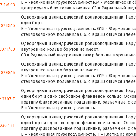
E = Увеличенная грузоподъемность.M = Механически о
7 EM.C3
центрируемый по телам качения. C3 = Радиальный вну
Однорядный цилиндрический роликоподшипник. Наруж
один борт.
307EG15
E = Увеличенная грузоподъемность. G15 = Формованна
стекловолокном полиамида 6,6, с вращающимся элеме
Однорядный цилиндрический роликоподшипник. Наруж
307F/C3
внутреннее кольцо бортов не имеет.
C3 = Радиальный внутренний зазор больше нормально
Однорядный цилиндрический роликоподшипник. Наруж
внутреннее кольцо бортов не имеет.
307EG15
E = Увеличенная грузоподъемность. G15 = Формованна
стекловолокном полиамида 6,6, с вращающимся элеме
Однорядный цилиндрический роликоподшипник. Наруж
один борт и одно свободное фланцевое кольцо. Основ
 2307 E
подтипу фиксированные подшипники, разъемные, с се
Е = Увеличенная грузоподъемность.
Однорядный цилиндрический роликоподшипник. Наруж
один борт и одно свободное фланцевое кольцо. Основ
2307 ET
подтипу фиксированные подшипники, разъемные, с се
E = Увеличенная грузоподъемность. T = Клетка из ар