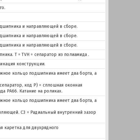
го.
одшипника и направляющей в сборе.
одшипника и направляющей в сборе.
одшипника и направляющей в сборе.
ика. Т = TVH = сепаратор из полиамида .
фикация конструкции.
ное кольцо подшипника имеет два борта, а
 сепаратор, код P) = сплошная оконная
а PA66. Катание на роликах.
ное кольцо подшипника имеет два борта, а
вляющей. C3 = Радиальный внутренний зазор
кая каретка для двухрядного