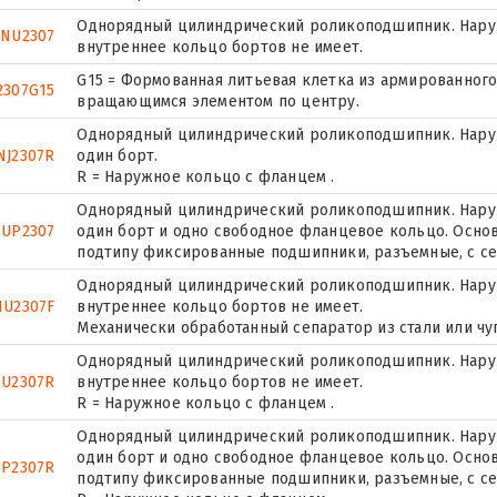
Однорядный цилиндрический роликоподшипник. Наруж
NU2307
внутреннее кольцо бортов не имеет.
G15 = Формованная литьевая клетка из армированного
2307G15
вращающимся элементом по центру.
Однорядный цилиндрический роликоподшипник. Наруж
NJ2307R
один борт.
R = Наружное кольцо с фланцем .
Однорядный цилиндрический роликоподшипник. Наруж
UP2307
один борт и одно свободное фланцевое кольцо. Основ
подтипу фиксированные подшипники, разъемные, с се
Однорядный цилиндрический роликоподшипник. Наруж
NU2307F
внутреннее кольцо бортов не имеет.
Механически обработанный сепаратор из стали или чу
Однорядный цилиндрический роликоподшипник. Наруж
U2307R
внутреннее кольцо бортов не имеет.
R = Наружное кольцо с фланцем .
Однорядный цилиндрический роликоподшипник. Наруж
один борт и одно свободное фланцевое кольцо. Основ
P2307R
подтипу фиксированные подшипники, разъемные, с се