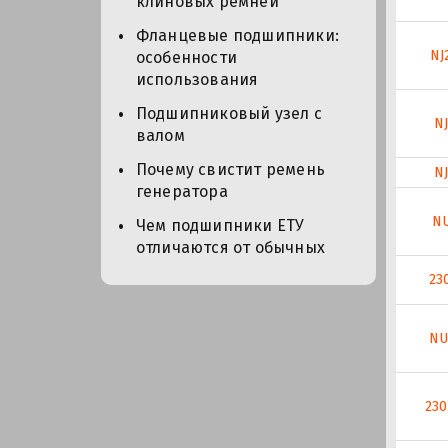
клиновых ремней
Фланцевые подшипники:
NJ
особенности
использования
Подшипниковый узел с
NJ
валом
Почему свистит ремень
NJ
генератора
NU
Чем подшипники ЕТУ
отличаются от обычных
23
NU
23