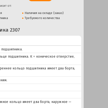
исит от:
ля
Наличия на складе (заказ)
пника
Требуемого количества
ка 2307
е подшипника.
льце подшипника. K = коническое отверстие,
еннее кольцо подшипника имеет два борта,
ним.
ное кольцо имеет два борта, наружное —