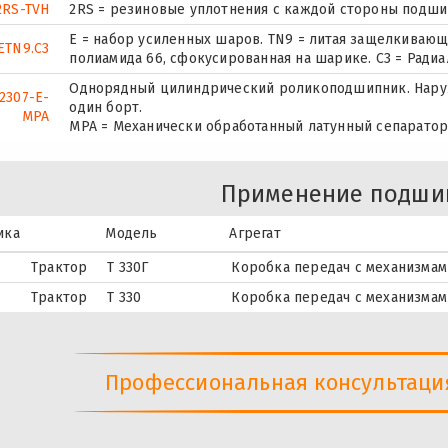
2RS-TVH
2RS = резиновые уплотнения с каждой стороны подшипн
E = набор усиленных шаров. TN9 = литая защелкивающ
ETN9.C3
полиамида 66, сфокусированная на шарике. C3 = Ради
Однорядный цилиндрический роликоподшипник. Наруж
2307-E-
один борт.
MPA
MPA = Механически обработанный латунный сепаратор
Применение подши
ика
Модель
Агрегат
Трактор
Т 330Г
Коробка передач с механизмам
Трактор
Т 330
Коробка передач с механизмам
Профессиональная консультация 