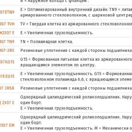
R = Наружное кольцо с фланцем .
E = Оптимизированный внутренний дизайн. TN9 = лита
307ETN9
армированного стекловолокном, с шариковой центри
307 TVH
TV = Твердая клетка из армированного стекловолокно
H2307 E
Е = Увеличенная грузоподъемность.
307 TN9
TN = Полиамидная клетка.
307-2RS
Резиновые уплотнения с каждой стороны подшипника
G15 = Формованная литьевая клетка из армированного
307KG15
вращающимся элементом по центру.
E = Увеличенная грузоподъемность. G15 = Формованна
07EEG15
стекловолокном полиамида 6,6, с вращающимся элеме
07 2RSK
Резиновые уплотнения с каждой стороны подшипника
Однорядный цилиндрический роликоподшипник. Наруж
J 2307 E
один борт.
Е = Увеличенная грузоподъемность.
Однорядный цилиндрический роликоподшипник. Наруж
один борт.
2307 EM
E = Увеличенная грузоподъемность. М = Механически 