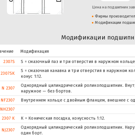
Цена на подшипник зав
Фирмы производите
Модификации подши
Модификации подшипни
ачение
Модификация
2307S
S = смазочный паз и три отверстия в наружном кольц
S = смазочная канавка и три отверстия в наружном ко
2307SK
конус 1:12.
Однорядный цилиндрический роликоподшипник. Внутр
N 2307
наружное — без бортов.
NF2307
Внутреннем кольце с двойным фланцем, внешнее с од
NH2307
2307 K
К = Коническая посадка, конусность 1:12.
Однорядный цилиндрический роликоподшипник. Наруж
NJ2307
один борт.