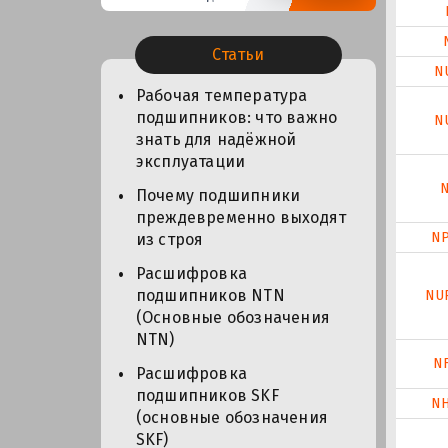
Статьи
N
Рабочая температура
подшипников: что важно
N
знать для надёжной
эксплуатации
N
Почему подшипники
преждевременно выходят
NP
из строя
Расшифровка
подшипников NTN
NU
(Основные обозначения
NTN)
NF
Расшифровка
подшипников SKF
NH
(основные обозначения
SKF)