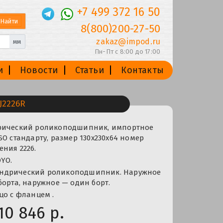
+7 499 372 16 50
8(800)200-27-50
zakaz@impod.ru
мм
Пн-Пт с 8:00 до 17:00
и
Новости
Статьи
Контакты
J2226R
рический роликоподшипник, импортное
SO стандарту, размер 130x230x64 номер
ния 2226.
YO.
ндрический роликоподшипник. Наружное
борта, наружное — один борт.
цо с фланцем .
10 846 р.