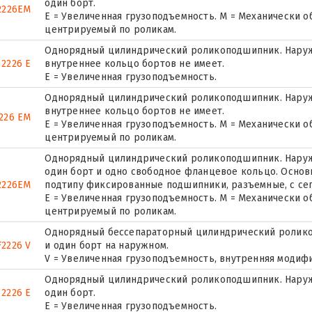
один борт.
2226EM
E = Увеличенная грузоподъемность. М = Механически о
центрируемый по роликам.
Однорядный цилиндрический роликоподшипник. Наружн
 2226 E
внутреннее кольцо бортов не имеет.
Е = Увеличенная грузоподъемность.
Однорядный цилиндрический роликоподшипник. Наружн
внутреннее кольцо бортов не имеет.
226 EM
E = Увеличенная грузоподъемность. М = Механически о
центрируемый по роликам.
Однорядный цилиндрический роликоподшипник. Наружн
один борт и одно свободное фланцевое кольцо. Основн
2226EM
подтипу фиксированные подшипники, разъемные, с се
E = Увеличенная грузоподъемность. М = Механически о
центрируемый по роликам.
Однорядный бессепараторный цилиндрический ролико
2226 V
и один борт на наружном.
V = Увеличенная грузоподъемность, внутренняя модиф
Однорядный цилиндрический роликоподшипник. Наруж
 2226 E
один борт.
Е = Увеличенная грузоподъемность.