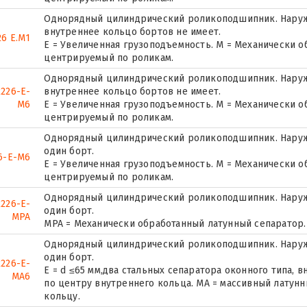
Однорядный цилиндрический роликоподшипник. Наружн
внутреннее кольцо бортов не имеет.
6 E.M1
E = Увеличенная грузоподъемность. М = Механически о
центрируемый по роликам.
Однорядный цилиндрический роликоподшипник. Наружн
226-E-
внутреннее кольцо бортов не имеет.
M6
E = Увеличенная грузоподъемность. М = Механически о
центрируемый по роликам.
Однорядный цилиндрический роликоподшипник. Наруж
один борт.
6-E-M6
E = Увеличенная грузоподъемность. М = Механически о
центрируемый по роликам.
Однорядный цилиндрический роликоподшипник. Наруж
2226-E-
один борт.
MPA
MPA = Механически обработанный латунный сепаратор.
Однорядный цилиндрический роликоподшипник. Наруж
один борт.
2226-E-
E = d ≤65 мм,два стальных сепаратора оконного типа,
MA6
по центру внутреннего кольца. MA = массивный латун
кольцу.