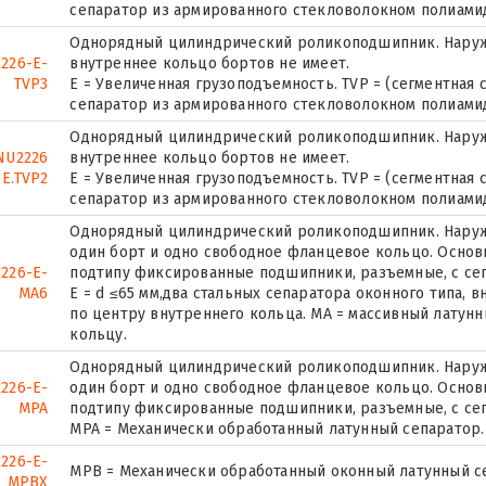
сепаратор из армированного стекловолокном полиамида
Однорядный цилиндрический роликоподшипник. Наружн
226-E-
внутреннее кольцо бортов не имеет.
TVP3
E = Увеличенная грузоподъемность. TVP = (сегментная 
сепаратор из армированного стекловолокном полиамида
Однорядный цилиндрический роликоподшипник. Наружн
NU2226
внутреннее кольцо бортов не имеет.
E.TVP2
E = Увеличенная грузоподъемность. TVP = (сегментная 
сепаратор из армированного стекловолокном полиамида
Однорядный цилиндрический роликоподшипник. Наружн
один борт и одно свободное фланцевое кольцо. Основн
226-E-
подтипу фиксированные подшипники, разъемные, с се
MA6
E = d ≤65 мм,два стальных сепаратора оконного типа,
по центру внутреннего кольца. MA = массивный латун
кольцу.
Однорядный цилиндрический роликоподшипник. Наружн
226-E-
один борт и одно свободное фланцевое кольцо. Основн
MPA
подтипу фиксированные подшипники, разъемные, с се
MPA = Механически обработанный латунный сепаратор.
226-E-
MPB = Механически обработанный оконный латунный се
MPBX