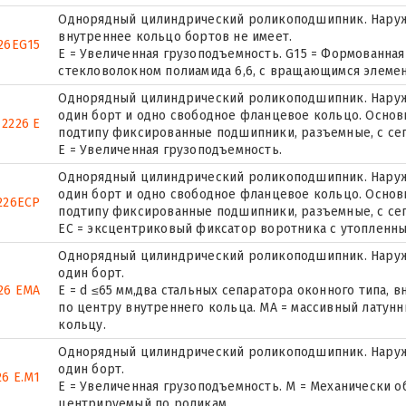
Однорядный цилиндрический роликоподшипник. Наружн
внутреннее кольцо бортов не имеет.
26EG15
E = Увеличенная грузоподъемность. G15 = Формованная
стекловолокном полиамида 6,6, с вращающимся элемен
Однорядный цилиндрический роликоподшипник. Наружн
один борт и одно свободное фланцевое кольцо. Основн
2226 E
подтипу фиксированные подшипники, разъемные, с се
Е = Увеличенная грузоподъемность.
Однорядный цилиндрический роликоподшипник. Наружн
один борт и одно свободное фланцевое кольцо. Основн
226ECP
подтипу фиксированные подшипники, разъемные, с се
ЕС = эксцентриковый фиксатор воротника с утопленны
Однорядный цилиндрический роликоподшипник. Наруж
один борт.
26 EMA
E = d ≤65 мм,два стальных сепаратора оконного типа,
по центру внутреннего кольца. MA = массивный латун
кольцу.
Однорядный цилиндрический роликоподшипник. Наруж
один борт.
26 E.M1
E = Увеличенная грузоподъемность. М = Механически о
центрируемый по роликам.