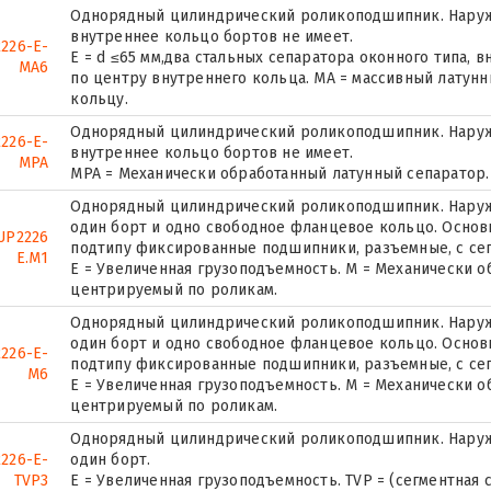
Однорядный цилиндрический роликоподшипник. Наружн
внутреннее кольцо бортов не имеет.
226-E-
E = d ≤65 мм,два стальных сепаратора оконного типа,
MA6
по центру внутреннего кольца. MA = массивный латун
кольцу.
Однорядный цилиндрический роликоподшипник. Наружн
226-E-
внутреннее кольцо бортов не имеет.
MPA
MPA = Механически обработанный латунный сепаратор.
Однорядный цилиндрический роликоподшипник. Наружн
один борт и одно свободное фланцевое кольцо. Основн
UP2226
подтипу фиксированные подшипники, разъемные, с се
E.M1
E = Увеличенная грузоподъемность. М = Механически о
центрируемый по роликам.
Однорядный цилиндрический роликоподшипник. Наружн
один борт и одно свободное фланцевое кольцо. Основн
226-E-
подтипу фиксированные подшипники, разъемные, с се
M6
E = Увеличенная грузоподъемность. М = Механически о
центрируемый по роликам.
Однорядный цилиндрический роликоподшипник. Наруж
2226-E-
один борт.
TVP3
E = Увеличенная грузоподъемность. TVP = (сегментная 