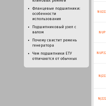
клиновых ремней
Фланцевые подшипники:
NU22
особенности
использования
Подшипниковый узел с
валом
NUP 
Почему свистит ремень
генератора
NUP2
Чем подшипники ЕТУ
отличаются от обычных
NJ22
NJ22