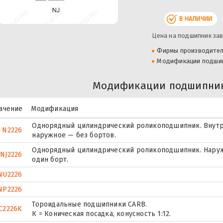
В НАЛИЧИИ
Цена на подшипник зав
Фирмы производите
Модификации подши
Модификации подшипник
ачение
Модификация
Однорядный цилиндрический роликоподшипник. Внутр
N2226
наружное — без бортов.
Однорядный цилиндрический роликоподшипник. Наруж
NJ2226
один борт.
NU2226
NP2226
Тороидальные подшипники CARB.
C2226K
К = Коническая посадка, конусность 1:12.