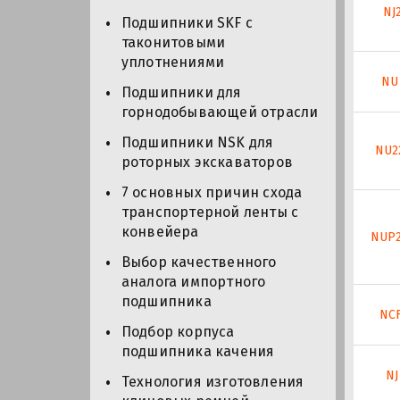
NJ
Подшипники SKF с
таконитовыми
уплотнениями
NU
Подшипники для
горнодобывающей отрасли
Подшипники NSK для
NU2
роторных экскаваторов
7 основных причин схода
транспортерной ленты с
конвейера
NUP
Выбор качественного
аналога импортного
подшипника
NCF
Подбор корпуса
подшипника качения
NJ
Технология изготовления