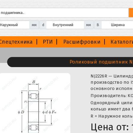
мм
d
мм
B
Спецтехника
РТИ
Расшифровки
Каталог
Роликовый подшипник N
NJ2226R — Цилинд
производство по I
основного исполне
Производитель: KO
Однорядный цили
кольцо имеет два 
R = Наружное коль
Цена от: