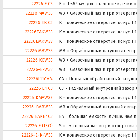
22226 E.C3
E = d ≤65 мм, две стальные клетки о
22226 MAW33
W3 = Смазочный паз и три отверстия
22226 EK.C3
K = коническое отверстие, конус 1:1
22226EAKW33
K = коническое отверстие, конус 1:1
22226EMKW33
K = коническое отверстие, конус 1:1
22226 MBW33
MB = Обработанный латунный сепарат
22226 KCW33
W3 = Смазочный паз и три отверстия
22226-E-W33
W3 = Смазочный паз и три отверстия
22226L11CAM
CA = Цельный обработанный латунны
22226 E1.C3
C3 = Радиальный внутренний зазор б
22226 KMAW33
K = коническое отверстие, конус 1:1
22226 KMBW33
MB = Обработанный латунный сепарат
22226 EAKE4C3
EA = большая емкость, лучше, чем пр
22226 E (ISO)
S = смазочный паз и три отверстия 
22226-E-K-W33
K = коническое отверстие, конус 1:1