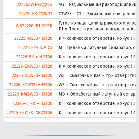
22226SWREAg2E4
AG = Радиальные шарикоподшипники
22226 EK.C3.W33
C3W33 = C3 = Радиальный внутренний
Тугое кольцо цилиндрического упор
WS22226-E1-2RSR
E1 = Проектирование повышенной ем
22226 KW33+H3126
K = коническое отверстие, конус 1:1
22226 E1A.K.M.C3
M = Цельный латунный сепаратор, с
22226 EK + H 3126
K = коническое отверстие, конус 1:1
22226 EKW33+H3126
K = коническое отверстие, конус 1:1
22226 KCW33+H3126
W3 = Смазочный паз и три отверстия
22226 KCW33+AH3126
W3 = Смазочный паз и три отверстия
22226 KMBW33+H3126
MB = Обработанный латунный сепарат
22226-E1-K + H3126
K = коническое отверстие, конус 1:1
22226 EKW33+AHX3126
K = коническое отверстие, конус 1:1