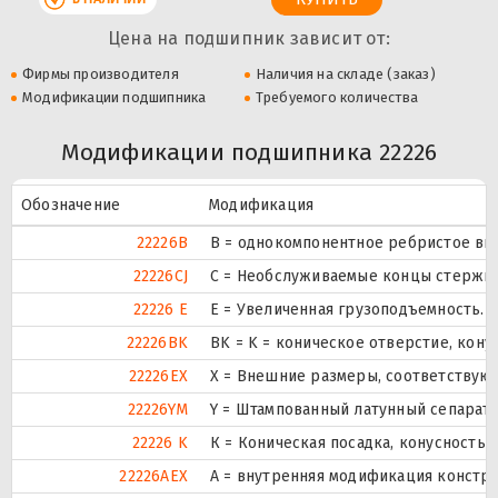
Цена на подшипник зависит от:
Фирмы производителя
Наличия на складе (заказ)
Модификации подшипника
Требуемого количества
Модификации подшипника 22226
Обозначение
Модификация
22226B
B = однокомпонентное ребристое вн
22226CJ
С = Необслуживаемые концы стержне
22226 E
Е = Увеличенная грузоподъемность.
22226BK
BK = K = коническое отверстие, кону
22226EX
X = Внешние размеры, соответствую
22226YM
Y = Штампованный латунный сепарато
22226 K
К = Коническая посадка, конусность 1:
22226AEX
A = внутренняя модификация констру