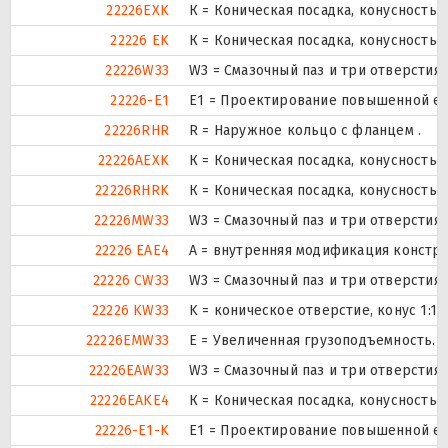
22226EXK
К = Коническая посадка, конусность 1:
22226 EK
К = Коническая посадка, конусность 1:
22226W33
W3 = Смазочный паз и три отверстия
22226-E1
E1 = Проектирование повышенной ем
22226RHR
R = Наружное кольцо с фланцем .
22226AEXK
К = Коническая посадка, конусность 1:
22226RHRK
К = Коническая посадка, конусность 1:
22226MW33
W3 = Смазочный паз и три отверстия
22226 EAE4
A = внутренняя модификация констру
22226 CW33
W3 = Смазочный паз и три отверстия
22226 KW33
K = коническое отверстие, конус 1:1
22226EMW33
E = Увеличенная грузоподъемность. 
22226EAW33
W3 = Смазочный паз и три отверстия
22226EAKE4
К = Коническая посадка, конусность 1:
22226-E1-K
E1 = Проектирование повышенной ем