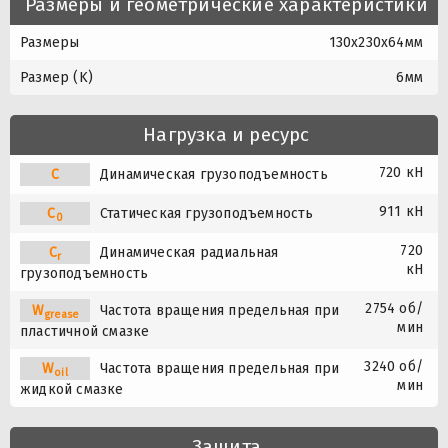
Размеры и геометрические характеристики
Размеры
130x230x64мм
Размер (K)
6мм
Нагрузка и ресурс
720 кН
C
Динамическая грузоподъемность
911 кН
C
Статическая грузоподъемность
0
720
C
Динамическая радиальная
r
кН
грузоподъемность
2754 об/
W
Частота вращения предельная при
grease
мин
пластичной смазке
3240 об/
W
Частота вращения предельная при
oil
мин
жидкой смазке
Защита