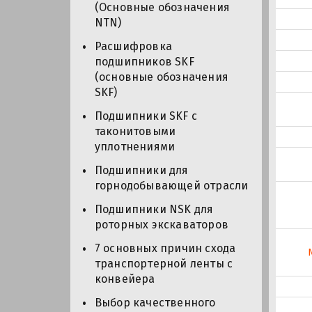
(Основные обозначения
NTN)
Расшифровка
подшипников SKF
(основные обозначения
SKF)
Подшипники SKF с
таконитовыми
уплотнениями
Подшипники для
горнодобывающей отрасли
Подшипники NSK для
роторных экскаваторов
7 основных причин схода
транспортерной ленты с
конвейера
Выбор качественного