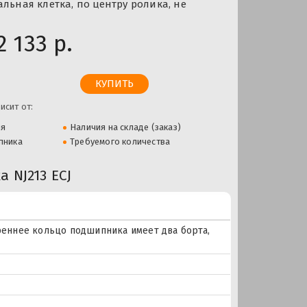
альная клетка, по центру ролика, не
2 133 р.
исит от:
ля
Наличия на складе (заказ)
пника
Требуемого количества
 NJ213 ECJ
еннее кольцо подшипника имеет два борта,