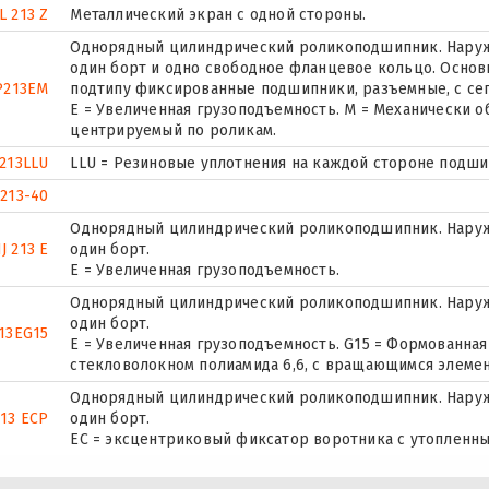
L 213 Z
Металлический экран с одной стороны.
Однорядный цилиндрический роликоподшипник. Наружн
один борт и одно свободное фланцевое кольцо. Основн
P213EM
подтипу фиксированные подшипники, разъемные, с се
E = Увеличенная грузоподъемность. М = Механически о
центрируемый по роликам.
213LLU
LLU = Резиновые уплотнения на каждой стороне подши
213-40
Однорядный цилиндрический роликоподшипник. Наруж
J 213 E
один борт.
Е = Увеличенная грузоподъемность.
Однорядный цилиндрический роликоподшипник. Наруж
один борт.
13EG15
E = Увеличенная грузоподъемность. G15 = Формованная
стекловолокном полиамида 6,6, с вращающимся элемен
Однорядный цилиндрический роликоподшипник. Наруж
213 ECP
один борт.
ЕС = эксцентриковый фиксатор воротника с утопленны