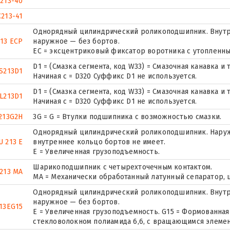
213-40
213-41
Однорядный цилиндрический роликоподшипник. Внутр
13 ECP
наружное — без бортов.
ЕС = эксцентриковый фиксатор воротника с утопленны
D1 = (Смазка сегмента, код W33) = Смазочная канавка 
S213D1
Начиная с = D320 Суффикс D1 не используется.
D1 = (Смазка сегмента, код W33) = Смазочная канавка 
L213D1
Начиная с = D320 Суффикс D1 не используется.
213G2H
3G = G = Втулки подшипника с возможностью смазки.
Однорядный цилиндрический роликоподшипник. Наружн
U 213 E
внутреннее кольцо бортов не имеет.
Е = Увеличенная грузоподъемность.
Шарикоподшипник с четырехточечным контактом.
213 MA
MA = Механически обработанный латунный сепаратор,
Однорядный цилиндрический роликоподшипник. Внутр
наружное — без бортов.
13EG15
E = Увеличенная грузоподъемность. G15 = Формованная
стекловолокном полиамида 6,6, с вращающимся элемен