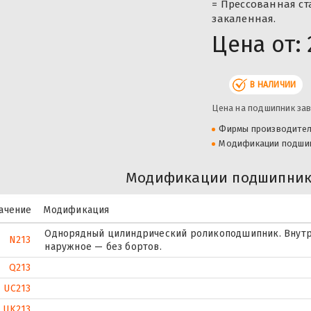
= Прессованная ст
закаленная.
Цена от:
В НАЛИЧИИ
Цена на подшипник зав
Фирмы производите
Модификации подши
Модификации подшипника
ачение
Модификация
Однорядный цилиндрический роликоподшипник. Внутр
N213
наружное — без бортов.
Q213
UC213
UK213