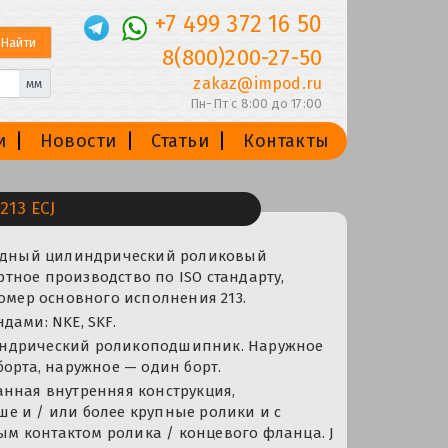
+7 499 372 16 50
8(800)200-27-50
zakaz@impod.ru
мм
Пн-Пт с 8:00 до 17:00
и
Новости
Статьи
Контакты
13 ECJ
рядный цилиндрический роликовый
ное производство по ISO стандарту,
номер основного исполнения 213.
дами: NKE, SKF.
ндрический роликоподшипник. Наружное
борта, наружное — один борт.
анная внутренняя конструкция,
е и / или более крупные ролики и с
 контактом ролика / концевого фланца. J