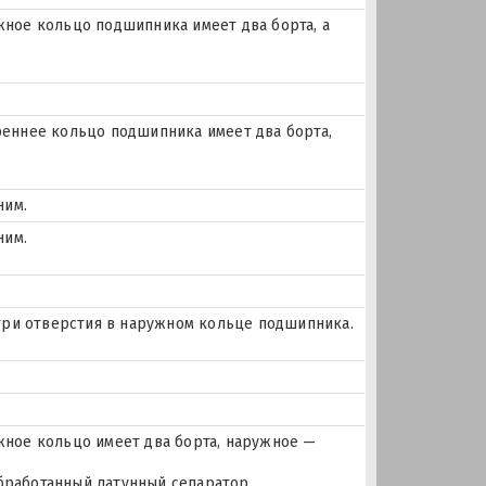
ое кольцо подшипника имеет два борта, а
еннее кольцо подшипника имеет два борта,
ним.
ним.
и три отверстия в наружном кольце подшипника.
ное кольцо имеет два борта, наружное —
бработанный латунный сепаратор,