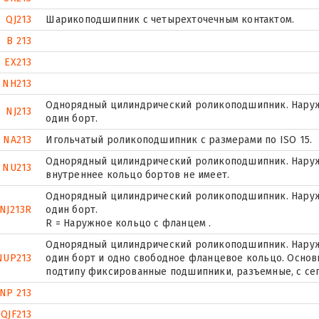
QJ213
Шарикоподшипник с четырехточечным контактом.
B 213
EX213
NH213
Однорядный цилиндрический роликоподшипник. Наруж
NJ213
один борт.
NA213
Игольчатый роликоподшипник с размерами по ISO 15.
Однорядный цилиндрический роликоподшипник. Наружн
NU213
внутреннее кольцо бортов не имеет.
Однорядный цилиндрический роликоподшипник. Наруж
NJ213R
один борт.
R = Наружное кольцо с фланцем .
Однорядный цилиндрический роликоподшипник. Наружн
NUP213
один борт и одно свободное фланцевое кольцо. Основн
подтипу фиксированные подшипники, разъемные, с се
NP 213
QJF213