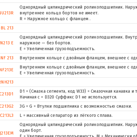
Однорядный цилиндрический роликоподшипник. Наружн
NU213R
внутреннее кольцо бортов не имеет.
R = Наружное кольцо с фланцем .
BL 213
Однорядный цилиндрический роликоподшипник. Внутр
N213 E
наружное — без бортов.
Е = Увеличенная грузоподъемность.
NF 213
Внутреннем кольце с двойным фланцем, внешнее с од
Внутреннем кольце с двойным фланцем, внешнее с од
NF213E
Е = Увеличенная грузоподъемность.
RNH213
D1 = (Смазка сегмента, код W33) = Смазочная канавка 
C213D1
Начиная с = D320 Суффикс D1 не используется.
C213G2
3G = G = Втулки подшипника с возможностью смазки.
C213L3
L = массивный сепаратор из лёгкого сплава.
Однорядный цилиндрический роликоподшипник. Наруж
один борт.
J213EM
E = Увеличенная грузоподъемность. М = Механически о