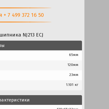
+ 7 499 372 16 50
шипника NJ213 ECJ
ры
65мм
120мм
23мм
1.101 кг
рактеристики