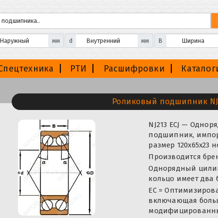
мм
d
мм
B
Спецтехника
РТИ
Расшифровки
Каталог
Роликовый подшипник NJ2
NJ213 ECJ — Одно
подшипник, импорт
размер 120x65x23 
Производится брен
Однорядный цили
кольцо имеет два 
EC = Оптимизиров
включающая больш
модифицированным