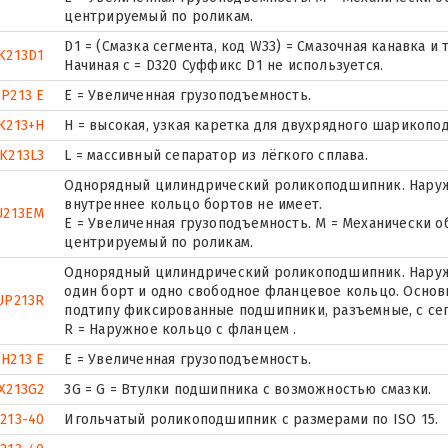
центрируемый по роликам.
D1 = (Смазка сегмента, код W33) = Смазочная канавка 
K213D1
Начиная с = D320 Суффикс D1 не используется.
P213 E
Е = Увеличенная грузоподъемность.
K213+H
H = высокая, узкая каретка для двухрядного шарикоп
K213L3
L = массивный сепаратор из лёгкого сплава.
Однорядный цилиндрический роликоподшипник. Наружн
внутреннее кольцо бортов не имеет.
U213EM
E = Увеличенная грузоподъемность. М = Механически о
центрируемый по роликам.
Однорядный цилиндрический роликоподшипник. Наружн
один борт и одно свободное фланцевое кольцо. Основн
UP213R
подтипу фиксированные подшипники, разъемные, с се
R = Наружное кольцо с фланцем .
H213 E
Е = Увеличенная грузоподъемность.
X213G2
3G = G = Втулки подшипника с возможностью смазки.
213-40
Игольчатый роликоподшипник с размерами по ISO 15.