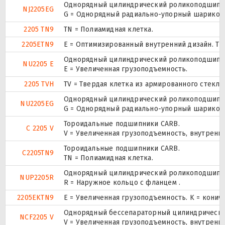
Однорядный цилиндрический роликоподшипник
NJ2205EG
G = Однорядный радиально-упорный шарикопод
2205 TN9
TN = Полиамидная клетка.
2205ETN9
E = Оптимизированный внутренний дизайн. TN
Однорядный цилиндрический роликоподшипник
NU2205 E
Е = Увеличенная грузоподъемность.
2205 TVH
TV = Твердая клетка из армированного стекл
Однорядный цилиндрический роликоподшипник
NU2205EG
G = Однорядный радиально-упорный шарикопод
Тороидальные подшипники CARB.
C 2205 V
V = Увеличенная грузоподъемность, внутренн
Тороидальные подшипники CARB.
C2205TN9
TN = Полиамидная клетка.
Однорядный цилиндрический роликоподшипник.
NUP2205R
R = Наружное кольцо с фланцем .
2205EKTN9
E = Увеличенная грузоподъемность. K = конич
Однорядный бессепараторный цилиндрический
NCF2205 V
V = Увеличенная грузоподъемность, внутренн