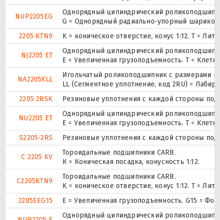
Однорядный цилиндрический роликоподшипник.
NUP2205EG
G = Однорядный радиально-упорный шарикопод
2205 KTN9
K = коническое отверстие, конус 1:12. T = Л
Однорядный цилиндрический роликоподшипник
NJ2205 ET
E = Увеличенная грузоподъемность. T = Клетк
Игольчатый роликоподшипник с размерами по 
NA2205XLL
LL (Сегментное уплотнение, код 2RU) = Лабир
2205 2RSK
Резиновые уплотнения с каждой стороны под
Однорядный цилиндрический роликоподшипник
NU2205 ET
E = Увеличенная грузоподъемность. T = Клетк
S2205-2RS
Резиновые уплотнения с каждой стороны под
Тороидальные подшипники CARB.
C 2205 KV
К = Коническая посадка, конусность 1:12.
Тороидальные подшипники CARB.
C2205KTN9
K = коническое отверстие, конус 1:12. T = Л
2205EEG15
E = Увеличенная грузоподъемность. G15 = Фо
Однорядный цилиндрический роликоподшипник.
NUP2205 E