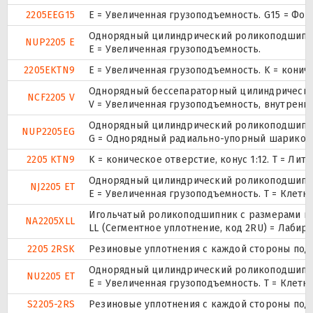
2205EEG15
E = Увеличенная грузоподъемность. G15 = Фо
Однорядный цилиндрический роликоподшипник.
NUP2205 E
Е = Увеличенная грузоподъемность.
2205EKTN9
E = Увеличенная грузоподъемность. K = конич
Однорядный бессепараторный цилиндрический
NCF2205 V
V = Увеличенная грузоподъемность, внутренн
Однорядный цилиндрический роликоподшипник.
NUP2205EG
G = Однорядный радиально-упорный шарикопод
2205 KTN9
K = коническое отверстие, конус 1:12. T = Л
Однорядный цилиндрический роликоподшипник
NJ2205 ET
E = Увеличенная грузоподъемность. T = Клетк
Игольчатый роликоподшипник с размерами по 
NA2205XLL
LL (Сегментное уплотнение, код 2RU) = Лабир
2205 2RSK
Резиновые уплотнения с каждой стороны под
Однорядный цилиндрический роликоподшипник
NU2205 ET
E = Увеличенная грузоподъемность. T = Клетк
S2205-2RS
Резиновые уплотнения с каждой стороны под