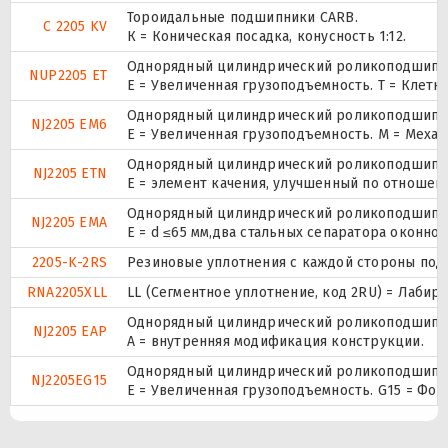
Тороидальные подшипники CARB.
C 2205 KV
К = Коническая посадка, конусность 1:12.
Однорядный цилиндрический роликоподшипник.
NUP2205 ET
E = Увеличенная грузоподъемность. T = Клетк
Однорядный цилиндрический роликоподшипник
NJ2205 EM6
E = Увеличенная грузоподъемность. М = Меха
Однорядный цилиндрический роликоподшипник
NJ2205 ETN
E = элемент качения, улучшенный по отношени
Однорядный цилиндрический роликоподшипник
NJ2205 EMA
E = d ≤65 мм,два стальных сепаратора оконн
2205-K-2RS
Резиновые уплотнения с каждой стороны под
RNA2205XLL
LL (Сегментное уплотнение, код 2RU) = Лабир
Однорядный цилиндрический роликоподшипник
NJ2205 EAP
A = внутренняя модификация конструкции.
Однорядный цилиндрический роликоподшипник
NJ2205EG15
E = Увеличенная грузоподъемность. G15 = Фо