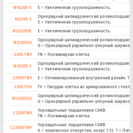
NH2205 E
Е = Увеличенная грузоподъемность.
Однорядный цилиндрический роликоподшипник
NJ2205 E
Е = Увеличенная грузоподъемность.
RUS2205E
Е = Увеличенная грузоподъемность.
Однорядный цилиндрический роликоподшипник
NJ2205EG
G = Однорядный радиально-упорный шарикопод
2205 TN9
TN = Полиамидная клетка.
Однорядный цилиндрический роликоподшипник
NU2205 E
Е = Увеличенная грузоподъемность.
2205ETN9
E = Оптимизированный внутренний дизайн. TN
2205 TVH
TV = Твердая клетка из армированного стекл
Однорядный цилиндрический роликоподшипник
NU2205EG
G = Однорядный радиально-упорный шарикопод
Тороидальные подшипники CARB.
C2205TN9
TN = Полиамидная клетка.
Тороидальные подшипники CARB.
C2205KTN9
K = коническое отверстие, конус 1:12. T = Л