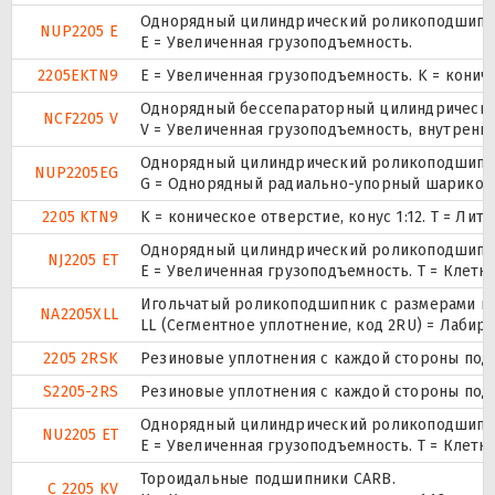
Однорядный цилиндрический роликоподшипник.
NUP2205 E
Е = Увеличенная грузоподъемность.
2205EKTN9
E = Увеличенная грузоподъемность. K = конич
Однорядный бессепараторный цилиндрический
NCF2205 V
V = Увеличенная грузоподъемность, внутренн
Однорядный цилиндрический роликоподшипник.
NUP2205EG
G = Однорядный радиально-упорный шарикопод
2205 KTN9
K = коническое отверстие, конус 1:12. T = Л
Однорядный цилиндрический роликоподшипник
NJ2205 ET
E = Увеличенная грузоподъемность. T = Клетк
Игольчатый роликоподшипник с размерами по 
NA2205XLL
LL (Сегментное уплотнение, код 2RU) = Лабир
2205 2RSK
Резиновые уплотнения с каждой стороны под
S2205-2RS
Резиновые уплотнения с каждой стороны под
Однорядный цилиндрический роликоподшипник
NU2205 ET
E = Увеличенная грузоподъемность. T = Клетк
Тороидальные подшипники CARB.
C 2205 KV