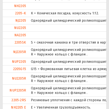
NH2205
2205-K
К = Коническая посадка, конусность 1:12.
NJ2205
Однорядный цилиндрический роликоподшипник
NU2205
NA2205
2205SK
S = смазочная канавка и три отверстия в нару
Однорядный цилиндрический роликоподшипник
NJ2205R
R = Наружное кольцо с фланцем .
NUP2205
Однорядный цилиндрический роликоподшипник.
2205G15
G15 = Формованная литьевая клетка из армир
Однорядный цилиндрический роликоподшипник
NU2205R
R = Наружное кольцо с фланцем .
Однорядный цилиндрический роликоподшипник.
NUP2205R
R = Наружное кольцо с фланцем .
2205-2RS
Резиновые уплотнения с каждой стороны под
NH2205 E
Е = Увеличенная грузоподъемность.