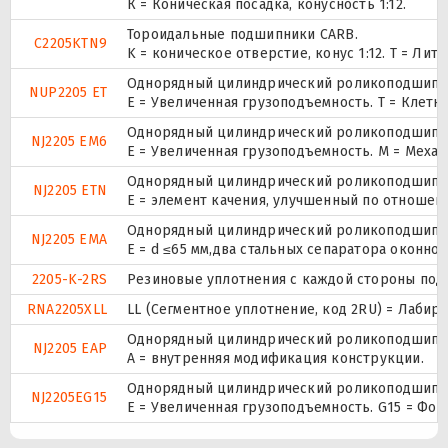
К = Коническая посадка, конусность 1:12.
Тороидальные подшипники CARB.
C2205KTN9
K = коническое отверстие, конус 1:12. T = Л
Однорядный цилиндрический роликоподшипник.
NUP2205 ET
E = Увеличенная грузоподъемность. T = Клетк
Однорядный цилиндрический роликоподшипник
NJ2205 EM6
E = Увеличенная грузоподъемность. М = Меха
Однорядный цилиндрический роликоподшипник
NJ2205 ETN
E = элемент качения, улучшенный по отношени
Однорядный цилиндрический роликоподшипник
NJ2205 EMA
E = d ≤65 мм,два стальных сепаратора оконн
2205-K-2RS
Резиновые уплотнения с каждой стороны под
RNA2205XLL
LL (Сегментное уплотнение, код 2RU) = Лабир
Однорядный цилиндрический роликоподшипник
NJ2205 EAP
A = внутренняя модификация конструкции.
Однорядный цилиндрический роликоподшипник
NJ2205EG15
E = Увеличенная грузоподъемность. G15 = Фо