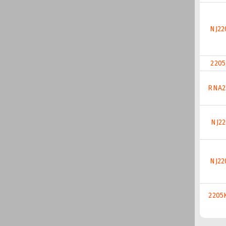
NJ22
2205
RNA2
NJ22
NJ22
2205