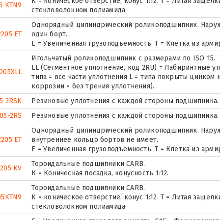
K = коническое отверстие, конус 1:12. T = Литая заще
5 KTN9
стекловолокном полиамида.
Однорядный цилиндрический роликоподшипник. Наруж
2205 ET
один борт.
E = Увеличенная грузоподъемность. T = Клетка из арм
Игольчатый роликоподшипник с размерами по ISO 15.
LL (Сегментное уплотнение, код 2RU) = Лабиринтные уп
205XLL
типа = все части уплотнения L = типа покрыты цинком 
коррозии = без трения уплотнения).
5 2RSK
Резиновые уплотнения с каждой стороны подшипника.
05-2RS
Резиновые уплотнения с каждой стороны подшипника.
Однорядный цилиндрический роликоподшипник. Наружн
205 ET
внутреннее кольцо бортов не имеет.
E = Увеличенная грузоподъемность. T = Клетка из арм
Тороидальные подшипники CARB.
2205 KV
К = Коническая посадка, конусность 1:12.
Тороидальные подшипники CARB.
05KTN9
K = коническое отверстие, конус 1:12. T = Литая заще
стекловолокном полиамида.