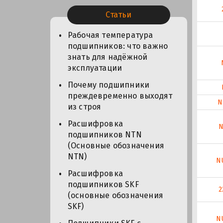
Статьи
Рабочая температура
подшипников: что важно
знать для надёжной
эксплуатации
Почему подшипники
преждевременно выходят
N
из строя
Расшифровка
N
подшипников NTN
(Основные обозначения
NTN)
N
Расшифровка
подшипников SKF
2
(основные обозначения
SKF)
N