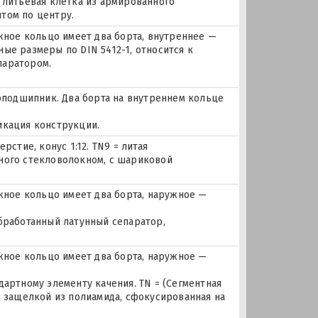
 литьевая клетка из армированного
том по центру.
ое кольцо имеет два борта, внутреннее —
ые размеры по DIN 5412-1, относится к
паратором.
подшипник. Два борта на внутреннем кольце
икация конструкции.
рстие, конус 1:12. TN9 = литая
ного стекловолокном, с шариковой
ное кольцо имеет два борта, наружное —
бработанный латунный сепаратор,
ное кольцо имеет два борта, наружное —
дартному элементу качения. TN = (Сегментная
с защелкой из полиамида, сфокусированная на