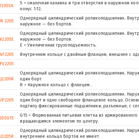
S = смазочная канавка и три отверстия в наружном ко
2205SK
конус 1:12.
Однорядный цилиндрический роликоподшипник. Внутр
N 2205
наружное — без бортов.
Однорядный цилиндрический роликоподшипник. Внутр
N2205E
наружное — без бортов.
Е = Увеличенная грузоподъемность.
NF2205
Внутреннем кольце с двойным фланцем, внешнее с од
FV2205
Однорядный цилиндрический роликоподшипник. Наруж
J2205R
один борт.
R = Наружное кольцо с фланцем .
Однорядный цилиндрический роликоподшипник. Наружн
UP2205
один борт и одно свободное фланцевое кольцо. Основн
подтипу фиксированные подшипники, разъемные, с се
G15 = Формованная литьевая клетка из армированного 
205G15
вращающимся элементом по центру.
Однорядный цилиндрический роликоподшипник. Наружн
U2205R
внутреннее кольцо бортов не имеет.