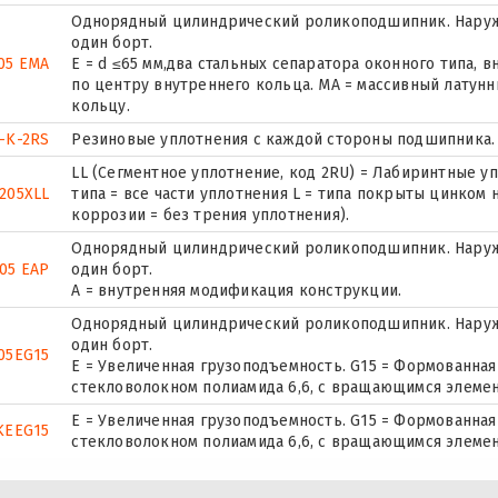
Однорядный цилиндрический роликоподшипник. Наруж
один борт.
05 EMA
E = d ≤65 мм,два стальных сепаратора оконного типа,
по центру внутреннего кольца. MA = массивный латун
кольцу.
-K-2RS
Резиновые уплотнения с каждой стороны подшипника.
LL (Сегментное уплотнение, код 2RU) = Лабиринтные уп
205XLL
типа = все части уплотнения L = типа покрыты цинком 
коррозии = без трения уплотнения).
Однорядный цилиндрический роликоподшипник. Наруж
05 EAP
один борт.
A = внутренняя модификация конструкции.
Однорядный цилиндрический роликоподшипник. Наруж
один борт.
05EG15
E = Увеличенная грузоподъемность. G15 = Формованная
стекловолокном полиамида 6,6, с вращающимся элемен
E = Увеличенная грузоподъемность. G15 = Формованная
KEEG15
стекловолокном полиамида 6,6, с вращающимся элемен