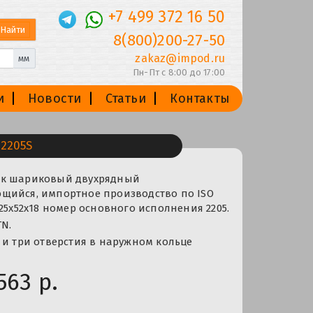
+7 499 372 16 50
8(800)200-27-50
zakaz@impod.ru
мм
Пн-Пт с 8:00 до 17:00
и
Новости
Статьи
Контакты
2205S
ик шариковый двухрядный
щийся, импортное производство по ISO
 25x52x18 номер основного исполнения 2205.
N.
 и три отверстия в наружном кольце
563 р.