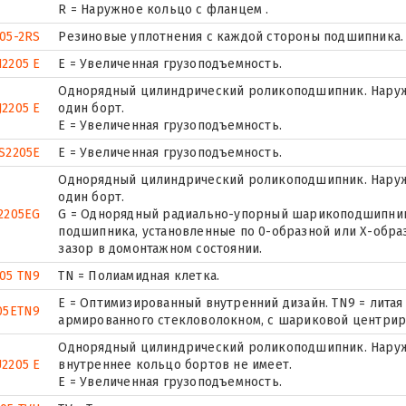
R = Наружное кольцо с фланцем .
05-2RS
Резиновые уплотнения с каждой стороны подшипника.
2205 E
Е = Увеличенная грузоподъемность.
Однорядный цилиндрический роликоподшипник. Наруж
J2205 E
один борт.
Е = Увеличенная грузоподъемность.
S2205E
Е = Увеличенная грузоподъемность.
Однорядный цилиндрический роликоподшипник. Наруж
один борт.
2205EG
G = Однорядный радиально-упорный шарикоподшипник 
подшипника, установленные по 0-образной или Х-обра
зазор в домонтажном состоянии.
05 TN9
TN = Полиамидная клетка.
E = Оптимизированный внутренний дизайн. TN9 = литая
05ETN9
армированного стекловолокном, с шариковой центрир
Однорядный цилиндрический роликоподшипник. Наружн
2205 E
внутреннее кольцо бортов не имеет.
Е = Увеличенная грузоподъемность.