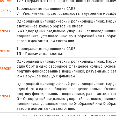
205 TVH
TV = Твердая клетка из армированного стекловолокном
Тороидальные подшипники CARB.
 2205 V
V = Увеличенная грузоподъемность, внутренняя модиф
Однорядный цилиндрический роликоподшипник. Наружн
внутреннее кольцо бортов не имеет.
2205EG
G = Однорядный радиально-упорный шарикоподшипник 
подшипника, установленные по 0-образной или Х-обра
зазор в домонтажном состоянии.
Тороидальные подшипники CARB.
205TN9
TN = Полиамидная клетка.
Однорядный цилиндрический роликоподшипник. Наружн
один борт и одно свободное фланцевое кольцо. Основн
P2205R
подтипу фиксированные подшипники, разъемные, с се
R = Наружное кольцо с фланцем .
Однорядный цилиндрический роликоподшипник. Наружн
один борт и одно свободное фланцевое кольцо. Основн
подтипу фиксированные подшипники, разъемные, с се
2205EG
G = Однорядный радиально-упорный шарикоподшипник 
подшипника, установленные по 0-образной или Х-обра
зазор в домонтажном состоянии.