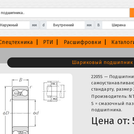
мм
d
мм
B
Спецтехника
РТИ
Расшифровки
Каталог
Шариковый подшипник 
2205S — Подшипн
самоустанавливаю
стандарту, размер
Производитель: NT
S = смазочный паз
подшипника.
Цена от: