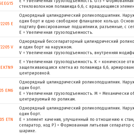
E = Увеличенная грузоподъемность. G15 = Формованная
5EEG15
стекловолокном полиамида 6,6, с вращающимся элемен
Однорядный цилиндрический роликоподшипник. Наружн
один борт и одно свободное фланцевое кольцо. Основн
2205 E
подтипу фиксированные подшипники, разъемные, с се
Е = Увеличенная грузоподъемность.
Однорядный бессепараторный цилиндрический ролико
2205 V
и один борт на наружном.
V = Увеличенная грузоподъемность, внутренняя модиф
E = Увеличенная грузоподъемность. K = коническое отве
5EKTN9
защелкивающаяся клетка из полиамида 6,6, армирован
центрировкой.
Однорядный цилиндрический роликоподшипник. Наруж
один борт.
05 EM6
E = Увеличенная грузоподъемность. М = Механически о
центрируемый по роликам.
Однорядный цилиндрический роликоподшипник. Наруж
один борт.
05 ETN
E = элемент качения, улучшенный по отношению к стан
сепаратор, код P) = Формованная литьевая сепаратор 
шарике.