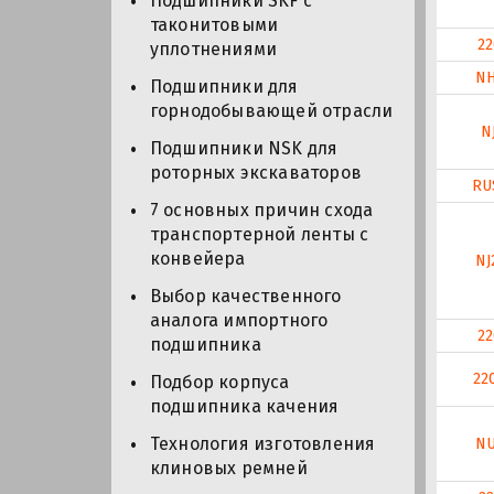
Подшипники SKF с
таконитовыми
22
уплотнениями
NH
Подшипники для
горнодобывающей отрасли
N
Подшипники NSK для
роторных экскаваторов
RU
7 основных причин схода
транспортерной ленты с
конвейера
NJ
Выбор качественного
аналога импортного
22
подшипника
22
Подбор корпуса
подшипника качения
Технология изготовления
NU
клиновых ремней