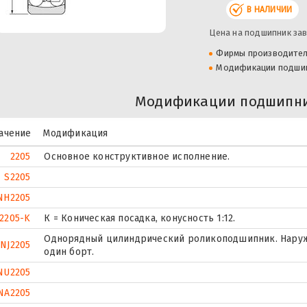
В НАЛИЧИИ
Цена на подшипник зав
Фирмы производите
Модификации подши
Модификации подшипни
ачение
Модификация
2205
Основное конструктивное исполнение.
S2205
NH2205
2205-K
К = Коническая посадка, конусность 1:12.
Однорядный цилиндрический роликоподшипник. Наруж
NJ2205
один борт.
NU2205
NA2205