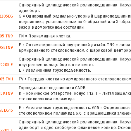
Однорядный цилиндрический роликоподшипник. Наруж
один борт.
2205EG
G = Однорядный радиально-упорный шарикоподшипник 
подшипника, установленные по 0-образной или Х-обра
зазор в домонтажном состоянии.
05 TN9
TN = Полиамидная клетка.
E = Оптимизированный внутренний дизайн. TN9 = литая
05ETN9
армированного стекловолокном, с шариковой центрир
Однорядный цилиндрический роликоподшипник. Наружн
2205 E
внутреннее кольцо бортов не имеет.
Е = Увеличенная грузоподъемность.
205 TVH
TV = Твердая клетка из армированного стекловолокном
Тороидальные подшипники CARB.
05KTN9
K = коническое отверстие, конус 1:12. T = Литая заще
стекловолокном полиамида.
E = Увеличенная грузоподъемность. G15 = Формованная
5EEG15
стекловолокном полиамида 6,6, с вращающимся элемен
Однорядный цилиндрический роликоподшипник. Наружн
один борт и одно свободное фланцевое кольцо. Основн
2205 E