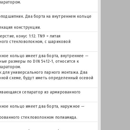
паратором.
подшипник. Два борта на внутреннем кольце
икация конструкции.
рстие, конус 1:12. TN9 = литая
ного стекловолокном, с шариковой
ое кольцо имеет два борта, внутреннее —
ые размеры по DIN 5412-1, относится к
паратором.
для универсального парного монтажа. Два
зной схеме, будут иметь определенный осевой
лкивающаяся сепаратор из армированного
ное кольцо имеет два борта, наружное —
ированного стекловолокном полиамида.