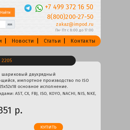
+7 499 372 16 50
8(800)200-27-50
zakaz@impod.ru
мм
Пн-Пт с 8:00 до 17:00
и
Новости
Статьи
Контакты
 2205
к шариковый двухрядный
щийся, импортное производство по ISO
 25x52x18 основное исполнение.
ми: AST, CX, FBJ, ISO, KOYO, NACHI, NIS, NKE,
351 р.