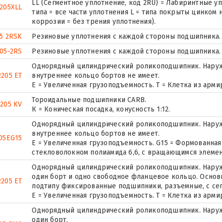
LL (Сегментное уплотнение, код 2RU) = Лабиринтные уп
205XLL
типа = все части уплотнения L = типа покрыты цинком 
коррозии = без трения уплотнения).
5 2RSK
Резиновые уплотнения с каждой стороны подшипника.
05-2RS
Резиновые уплотнения с каждой стороны подшипника.
Однорядный цилиндрический роликоподшипник. Наружн
205 ET
внутреннее кольцо бортов не имеет.
E = Увеличенная грузоподъемность. T = Клетка из арм
Тороидальные подшипники CARB.
2205 KV
К = Коническая посадка, конусность 1:12.
Однорядный цилиндрический роликоподшипник. Наружн
внутреннее кольцо бортов не имеет.
05EG15
E = Увеличенная грузоподъемность. G15 = Формованная
стекловолокном полиамида 6,6, с вращающимся элемен
Однорядный цилиндрический роликоподшипник. Наружн
один борт и одно свободное фланцевое кольцо. Основн
205 ET
подтипу фиксированные подшипники, разъемные, с се
E = Увеличенная грузоподъемность. T = Клетка из арм
Однорядный цилиндрический роликоподшипник. Наруж
один борт.