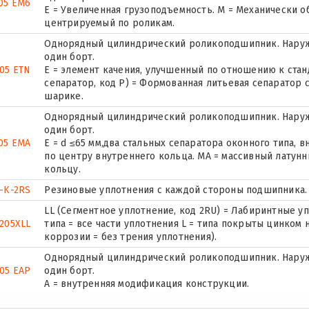
05 EM6
E = Увеличенная грузоподъемность. М = Механически о
центрируемый по роликам.
Однорядный цилиндрический роликоподшипник. Наруж
один борт.
05 ETN
E = элемент качения, улучшенный по отношению к стан
сепаратор, код P) = Формованная литьевая сепаратор 
шарике.
Однорядный цилиндрический роликоподшипник. Наруж
один борт.
05 EMA
E = d ≤65 мм,два стальных сепаратора оконного типа,
по центру внутреннего кольца. MA = массивный латун
кольцу.
-K-2RS
Резиновые уплотнения с каждой стороны подшипника.
LL (Сегментное уплотнение, код 2RU) = Лабиринтные уп
205XLL
типа = все части уплотнения L = типа покрыты цинком 
коррозии = без трения уплотнения).
Однорядный цилиндрический роликоподшипник. Наруж
05 EAP
один борт.
A = внутренняя модификация конструкции.