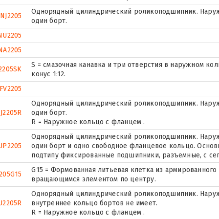
Однорядный цилиндрический роликоподшипник. Наруж
NJ2205
один борт.
NU2205
NA2205
S = смазочная канавка и три отверстия в наружном ко
2205SK
конус 1:12.
FV2205
Однорядный цилиндрический роликоподшипник. Наруж
J2205R
один борт.
R = Наружное кольцо с фланцем .
Однорядный цилиндрический роликоподшипник. Наружн
UP2205
один борт и одно свободное фланцевое кольцо. Основн
подтипу фиксированные подшипники, разъемные, с се
G15 = Формованная литьевая клетка из армированного 
205G15
вращающимся элементом по центру.
Однорядный цилиндрический роликоподшипник. Наружн
U2205R
внутреннее кольцо бортов не имеет.
R = Наружное кольцо с фланцем .