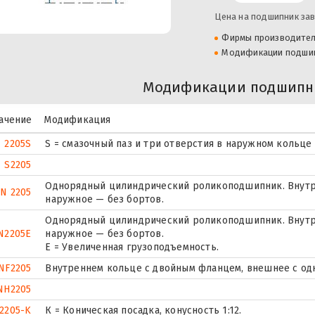
Цена на подшипник зав
Фирмы производите
Модификации подши
Модификации подшипни
ачение
Модификация
2205S
S = смазочный паз и три отверстия в наружном кольце
S2205
Однорядный цилиндрический роликоподшипник. Внутр
N 2205
наружное — без бортов.
Однорядный цилиндрический роликоподшипник. Внутр
N2205E
наружное — без бортов.
Е = Увеличенная грузоподъемность.
NF2205
Внутреннем кольце с двойным фланцем, внешнее с од
NH2205
2205-K
К = Коническая посадка, конусность 1:12.