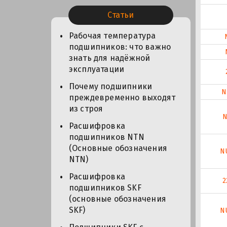
Статьи
Рабочая температура
подшипников: что важно
знать для надёжной
эксплуатации
Почему подшипники
N
преждевременно выходят
из строя
N
Расшифровка
подшипников NTN
(Основные обозначения
N
NTN)
Расшифровка
2
подшипников SKF
(основные обозначения
SKF)
N