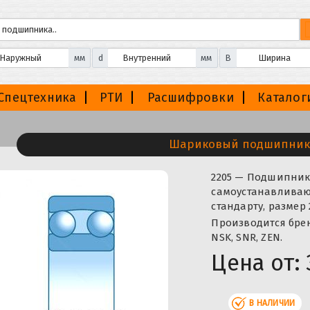
мм
d
мм
B
Спецтехника
РТИ
Расшифровки
Каталог
Шариковый подшипник
2205 — Подшипни
самоустанавливаю
стандарту, размер
Производится бренда
NSK, SNR, ZEN.
Цена от:
В НАЛИЧИИ