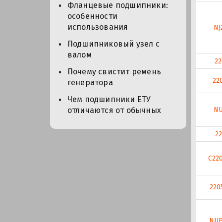
Фланцевые подшипники:
особенности
использования
NJ
Подшипниковый узел с
валом
22
Почему свистит ремень
22
генератора
Чем подшипники ЕТУ
NU
отличаются от обычных
2
C22
220
NUP