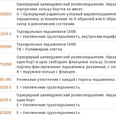
Однорядный цилиндрический роликоподшипник. Наружн
внутреннее кольцо бортов не имеет.
2205EG
G = Однорядный радиально-упорный шарикоподшипник 
подшипника, установленные по 0-образной или Х-обра
зазор в домонтажном состоянии.
Тороидальные подшипники CARB.
 2205 V
V = Увеличенная грузоподъемность, внутренняя модиф
Тороидальные подшипники CARB.
205TN9
TN = Полиамидная клетка.
Однорядный цилиндрический роликоподшипник. Наружн
один борт и одно свободное фланцевое кольцо. Основн
P2205R
подтипу фиксированные подшипники, разъемные, с се
R = Наружное кольцо с фланцем .
05-2RS
Резиновые уплотнения с каждой стороны подшипника.
2205 E
Е = Увеличенная грузоподъемность.
Однорядный цилиндрический роликоподшипник. Наруж
J2205 E
один борт.
Е = Увеличенная грузоподъемность.
S2205E
Е = Увеличенная грузоподъемность.