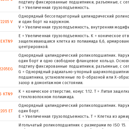
подтипу фиксированные подшипники, разъемные, с се
Е = Увеличенная грузоподъемность.
Однорядный бессепараторный цилиндрический ролико
2205 V
и один борт на наружном.
V = Увеличенная грузоподъемность, внутренняя модиф
E = Увеличенная грузоподъемность. K = коническое отве
5EKTN9
защелкивающаяся клетка из полиамида 6,6, армирован
центрировкой.
Однорядный цилиндрический роликоподшипник. Наружн
один борт и одно свободное фланцевое кольцо. Основн
подтипу фиксированные подшипники, разъемные, с се
2205EG
G = Однорядный радиально-упорный шарикоподшипник 
подшипника, установленные по 0-образной или Х-обра
зазор в домонтажном состоянии.
K = коническое отверстие, конус 1:12. T = Литая заще
5 KTN9
стекловолокном полиамида.
Однорядный цилиндрический роликоподшипник. Наруж
2205 ET
один борт.
E = Увеличенная грузоподъемность. T = Клетка из арм
Игольчатый роликоподшипник с размерами по ISO 15.