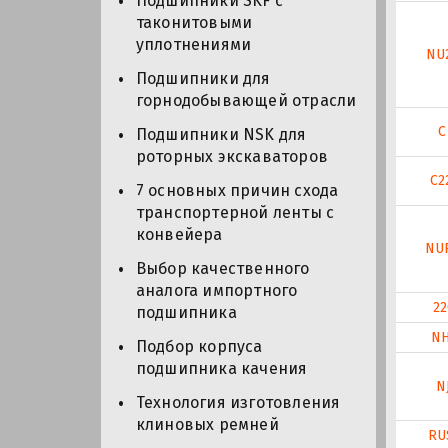
Подшипники SKF с
таконитовыми
уплотнениями
NU
Подшипники для
горнодобывающей отрасли
C
Подшипники NSK для
роторных экскаваторов
C2
7 основных причин схода
транспортерной ленты с
конвейера
NU
Выбор качественного
аналога импортного
22
подшипника
NH
Подбор корпуса
подшипника качения
N
Технология изготовления
клиновых ремней
RU